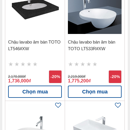
Chậu lavabo âm bàn TOTO
Chậu lavabo bán âm bàn
LT546#XW
TOTO LT533R#XW
2,170,000
đ
-20%
2,219,000
đ
-20%
1,736,000
đ
1,775,200
đ
Chọn mua
Chọn mua