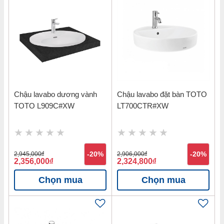
Chậu lavabo dương vành
Chậu lavabo đặt bàn TOTO
TOTO L909C#XW
LT700CTR#XW
2,945,000
đ
-20%
2,906,000
đ
-20%
2,356,000
đ
2,324,800
đ
Chọn mua
Chọn mua