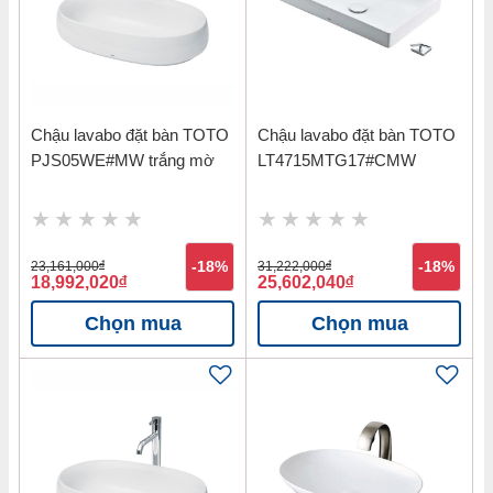
Chậu lavabo đặt bàn TOTO
Chậu lavabo đặt bàn TOTO
PJS05WE#MW trắng mờ
LT4715MTG17#CMW
23,161,000
đ
-18%
31,222,000
đ
-18%
18,992,020
đ
25,602,040
đ
Chọn mua
Chọn mua