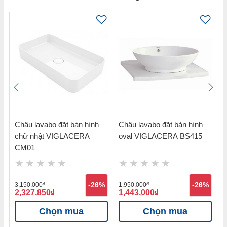
Chậu lavabo đặt bàn hình
Chậu lavabo đặt bàn hình
C
chữ nhật VIGLACERA
oval VIGLACERA BS415
t
CM01
%
3,150,000
đ
-26%
1,950,000
đ
-26%
1
2,327,850
đ
1,443,000
đ
1
Chọn mua
Chọn mua