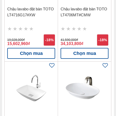
Chậu lavabo đặt bàn TOTO
Chậu lavabo đặt bàn TOTO
LT4716G17#XW
LT4706MT#CMW
19,028,000
đ
-18%
41,590,000
đ
-18%
15,602,960
đ
34,103,800
đ
Chọn mua
Chọn mua