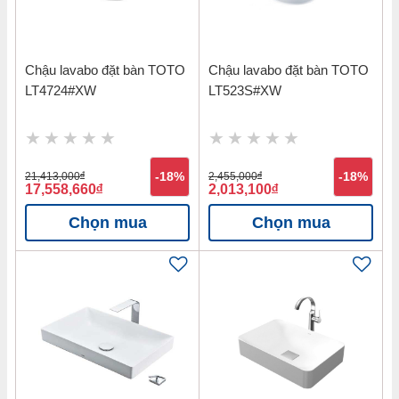
Chậu lavabo đặt bàn TOTO
Chậu lavabo đặt bàn TOTO
LT4724#XW
LT523S#XW
21,413,000
đ
-18%
2,455,000
đ
-18%
17,558,660
đ
2,013,100
đ
Chọn mua
Chọn mua