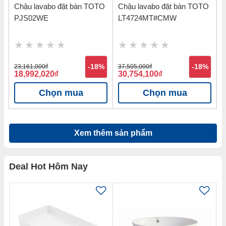
Chậu lavabo đặt bàn TOTO
Chậu lavabo đặt bàn TOTO
PJS02WE
LT4724MT#CMW
23,161,000
đ
-18%
37,505,000
đ
-18%
18,992,020
đ
30,754,100
đ
Chọn mua
Chọn mua
Xem thêm sản phẩm
Deal Hot Hôm Nay