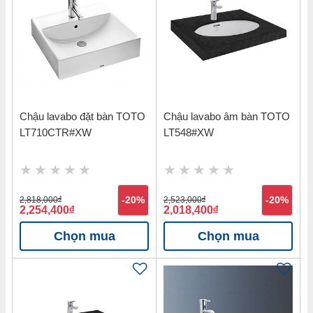
Chậu lavabo đặt bàn TOTO
Chậu lavabo âm bàn TOTO
LT710CTR#XW
LT548#XW
2,818,000
đ
-20%
2,523,000
đ
-20%
2,254,400
đ
2,018,400
đ
Chọn mua
Chọn mua