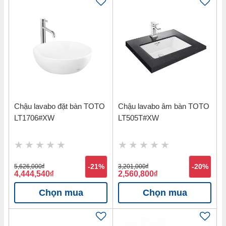
Chậu lavabo đặt bàn TOTO
Chậu lavabo âm bàn TOTO
LT1706#XW
LT505T#XW
5,626,000
đ
-21%
3,201,000
đ
-20%
4,444,540
đ
2,560,800
đ
Chọn mua
Chọn mua