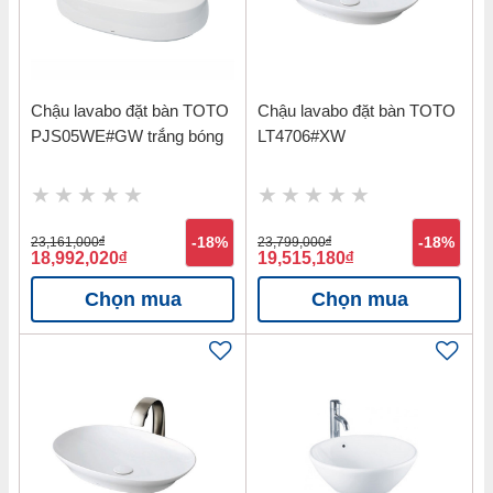
Chậu lavabo đặt bàn TOTO
Chậu lavabo đặt bàn TOTO
PJS05WE#GW trắng bóng
LT4706#XW
23,161,000
đ
-18%
23,799,000
đ
-18%
18,992,020
đ
19,515,180
đ
Chọn mua
Chọn mua