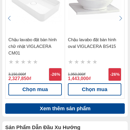
Chậu lavabo đặt bàn hình
Chậu lavabo đặt bàn hình
C
chữ nhật VIGLACERA
oval VIGLACERA BS415
t
CM01
%
3,150,000
đ
-26%
1,950,000
đ
-26%
1
2,327,850
đ
1,443,000
đ
1
Chọn mua
Chọn mua
Xem thêm sản phẩm
Sản Phẩm Dẫn Đầu Xu Hướng