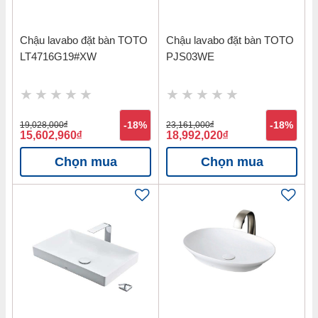
Chậu lavabo đặt bàn TOTO
Chậu lavabo đặt bàn TOTO
LT4716G19#XW
PJS03WE
19,028,000
đ
-18%
23,161,000
đ
-18%
15,602,960
đ
18,992,020
đ
Chọn mua
Chọn mua