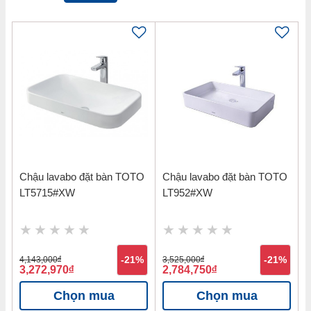
Chậu lavabo đặt bàn TOTO
Chậu lavabo đặt bàn TOTO
LT5715#XW
LT952#XW
4,143,000
đ
-21%
3,525,000
đ
-21%
3,272,970
đ
2,784,750
đ
Chọn mua
Chọn mua