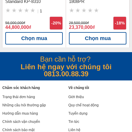
Standard KP-8310
1808PR
|
1
56,000,000
đ
-20%
28,500,000
đ
-18%
44,800,000
đ
23,370,000
đ
Chọn mua
Chọn mua
Bạn cần hỗ trợ?
Liên hệ ngay với chúng tôi
0813.00.88.39
Chăm sóc khách hàng
Về chúng tôi
Trạng thái đơn hàng
Giới thiệu
Những câu hỏi thường gặp
Quy chế hoạt động
Hướng dẫn mua hàng
Tuyển dụng
Chính sách vận chuyển
Tin tức
Chính sách bảo mật
Liên hệ