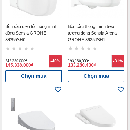
Bồn cầu điện tử thông minh
Bồn cầu thông minh treo
dòng Sensia GROHE
tường dòng Sensia Arena
39355SH0
GROHE 39354SH1
242,230,000
đ
-40%
193,160,000
đ
-31%
145,338,000
đ
133,280,400
đ
Chọn mua
Chọn mua