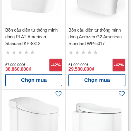
Bồn cầu điện tử thông minh
Bồn cầu điện tử thông minh
dòng PLAT American
dòng Aerozen G2 American
Standard KP-8312
Standard WP-5017
67,000,000
đ
-42%
51,000,000
đ
-42%
38,860,000
đ
29,580,000
đ
Chọn mua
Chọn mua