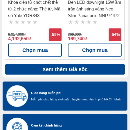
Khóa điện tử chốt chết thẻ
Đèn LED downlight 15W ầm
từ 2 chức năng: Thẻ từ, Mã
trần ánh sáng vàng Neo
số Yale YDR343
Slim Panasonic NNP74472
9,317,000
đ
-55%
369,000
đ
-54%
4,192,650
đ
169,740
đ
Chọn mua
Chọn mua
Xem thêm Giá sốc
Giao hàng miễn phí
Miễn phí giao hàng mọi quận, huyện trong thành phố Hồ Chí Minh
Cam kết chính hãng