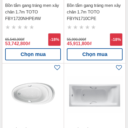
Bồn tắm gang tráng men xây
Bồn tắm gang tráng men xây
chân 1.7m TOTO
chân 1.7m TOTO
FBY1720NHPE#W
FBYN1710CPE
65,540,000
đ
-18%
55,990,000
đ
-18%
53,742,800
đ
45,911,800
đ
Chọn mua
Chọn mua