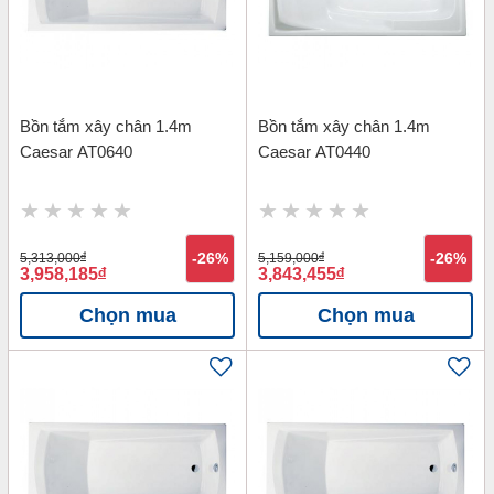
Bồn tắm xây chân 1.4m
Bồn tắm xây chân 1.4m
Caesar AT0640
Caesar AT0440
5,313,000
đ
-26%
5,159,000
đ
-26%
3,958,185
đ
3,843,455
đ
Chọn mua
Chọn mua