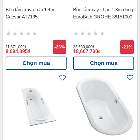
Bồn tắm xây chân 1.4m
Bồn tắm xây chân 1.8m dòng
Caesar AT7135
EuroBath GROHE 39151000
11,671,000
đ
-26%
23,630,000
đ
-21%
8,694,895
đ
18,667,700
đ
Chọn mua
Chọn mua