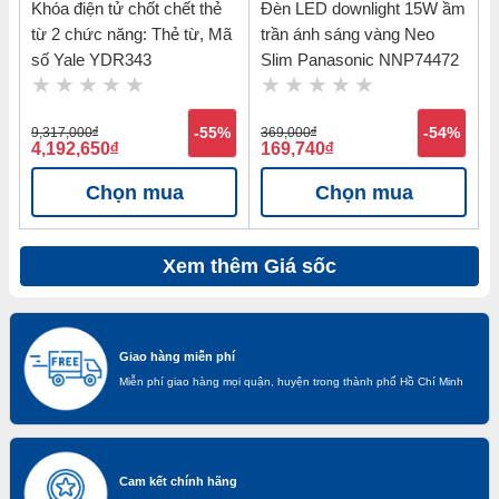
Khóa điện tử chốt chết thẻ
Đèn LED downlight 15W ầm
từ 2 chức năng: Thẻ từ, Mã
trần ánh sáng vàng Neo
số Yale YDR343
Slim Panasonic NNP74472
9,317,000
đ
-55%
369,000
đ
-54%
4,192,650
đ
169,740
đ
Chọn mua
Chọn mua
Xem thêm Giá sốc
Giao hàng miễn phí
Miễn phí giao hàng mọi quận, huyện trong thành phố Hồ Chí Minh
Cam kết chính hãng