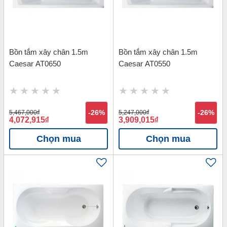
Bồn tắm xây chân 1.5m
Bồn tắm xây chân 1.5m
Caesar AT0650
Caesar AT0550
5,467,000
đ
-26%
5,247,000
đ
-26%
4,072,915
đ
3,909,015
đ
Chọn mua
Chọn mua