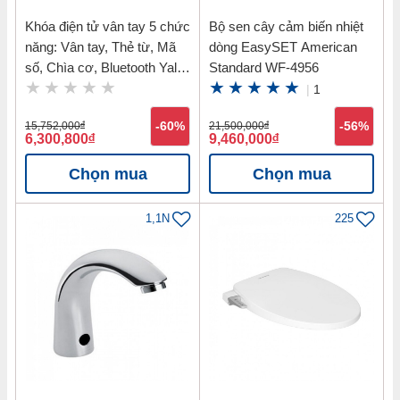
Khóa điện tử vân tay 5 chức
Bộ sen cây cảm biến nhiệt
năng: Vân tay, Thẻ từ, Mã
dòng EasySET American
số, Chìa cơ, Bluetooth Yale
Standard WF-4956
YDM7116 MB
|
1
15,752,000
đ
-60%
21,500,000
đ
-56%
6,300,800
đ
9,460,000
đ
Chọn mua
Chọn mua
1,1N
225