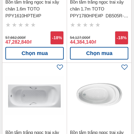
Bồn tắm trắng ngọc trai xây
Bồn tắm trắng ngọc trai xây
chân 1.6m TOTO
chân 1.7m TOTO
PPY1610HPTE#P
PPY1780HPE#P_DB505R-
3B_TVBF412
57,662,000
đ
-18%
54,127,000
đ
-18%
47,282,840
đ
44,384,140
đ
Chọn mua
Chọn mua
Bồn tắm trắng ngọc trai xây
Bồn tắm trắng ngọc trai xây