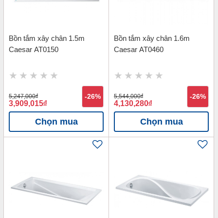
Bồn tắm xây chân 1.5m
Bồn tắm xây chân 1.6m
Caesar AT0150
Caesar AT0460
5,247,000
đ
-26%
5,544,000
đ
-26%
3,909,015
đ
4,130,280
đ
Chọn mua
Chọn mua