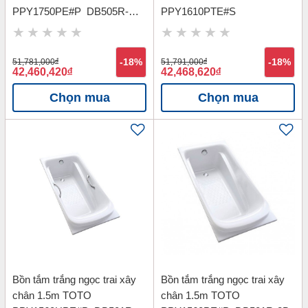
PPY1750PE#P_DB505R-
PPY1610PTE#S
3B_TVBF412
51,781,000
đ
-18%
51,791,000
đ
-18%
42,460,420
đ
42,468,620
đ
Chọn mua
Chọn mua
Bồn tắm trắng ngọc trai xây
Bồn tắm trắng ngọc trai xây
chân 1.5m TOTO
chân 1.5m TOTO