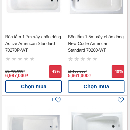
Bồn tắm 1.7m xây chân dòng
Bồn tắm 1.5m xây chân dòng
Active American Standard
New Codie American
70270P-WT
Standard 70280-WT
13,700,000
đ
-49%
11,100,000
đ
-49%
6,987,000
đ
5,661,000
đ
Chọn mua
Chọn mua
1