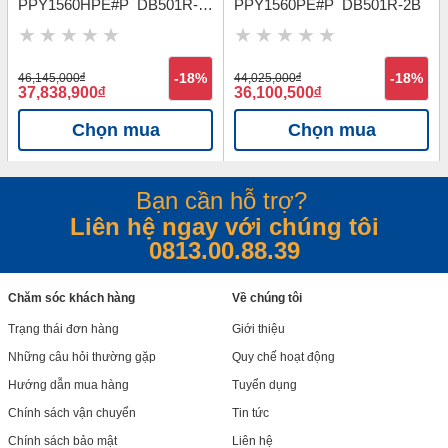
PPY1560HPE#P_DB501R-
PPY1560PE#P_DB501R-2B
2B
46,145,000
đ
-18%
44,025,000
đ
-18%
37,838,900
đ
36,100,500
đ
Chọn mua
Chọn mua
Bạn cần hỗ trợ?
Liên hệ ngay với chúng tôi
0813.00.88.39
Chăm sóc khách hàng
Về chúng tôi
Trạng thái đơn hàng
Giới thiệu
Những câu hỏi thường gặp
Quy chế hoạt động
Hướng dẫn mua hàng
Tuyển dụng
Chính sách vận chuyển
Tin tức
Chính sách bảo mật
Liên hệ