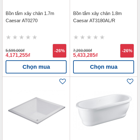
Bồn tắm xây chân 1.7m
Bồn tắm xây chân 1.8m
Caesar AT0270
Caesar AT3180AL/R
5,599,000
đ
-26%
7,293,000
đ
-26%
4,171,255
đ
5,433,285
đ
Chọn mua
Chọn mua