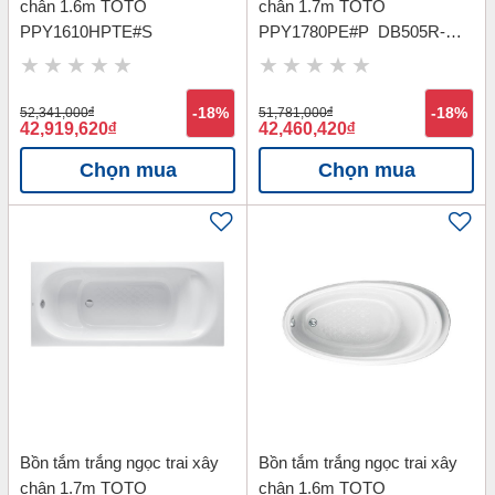
chân 1.6m TOTO
chân 1.7m TOTO
PPY1610HPTE#S
PPY1780PE#P_DB505R-
3B_TVBF412
52,341,000
đ
-18%
51,781,000
đ
-18%
42,919,620
đ
42,460,420
đ
Chọn mua
Chọn mua
Bồn tắm trắng ngọc trai xây
Bồn tắm trắng ngọc trai xây
chân 1.7m TOTO
chân 1.6m TOTO