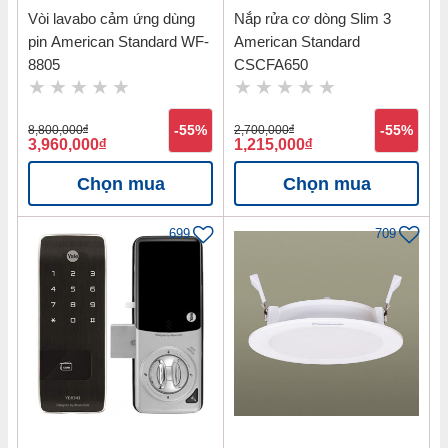
Vòi lavabo cảm ứng dùng
Nắp rửa cơ dòng Slim 3
pin American Standard WF-
American Standard
8805
CSCFA650
8,800,000
đ
-55%
2,700,000
đ
-55%
3,960,000
đ
1,215,000
đ
Chọn mua
Chọn mua
699
709