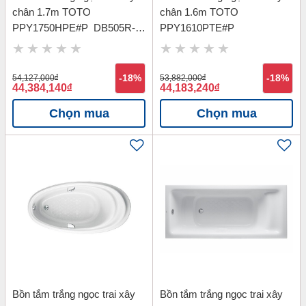
chân 1.7m TOTO
chân 1.6m TOTO
PPY1750HPE#P_DB505R-
PPY1610PTE#P
3B_TVBF412
54,127,000
đ
-18%
53,882,000
đ
-18%
44,384,140
đ
44,183,240
đ
Chọn mua
Chọn mua
Bồn tắm trắng ngọc trai xây
Bồn tắm trắng ngọc trai xây