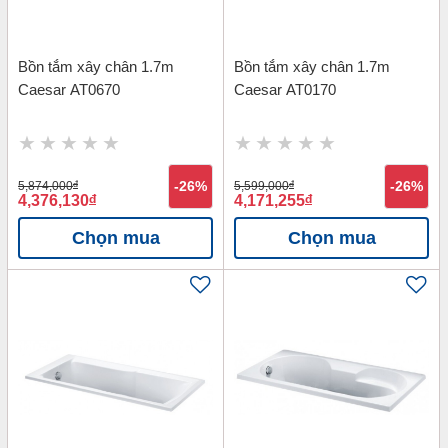
Bồn tắm xây chân 1.7m
Bồn tắm xây chân 1.7m
Caesar AT0670
Caesar AT0170
5,874,000
đ
-26%
5,599,000
đ
-26%
4,376,130
đ
4,171,255
đ
Chọn mua
Chọn mua