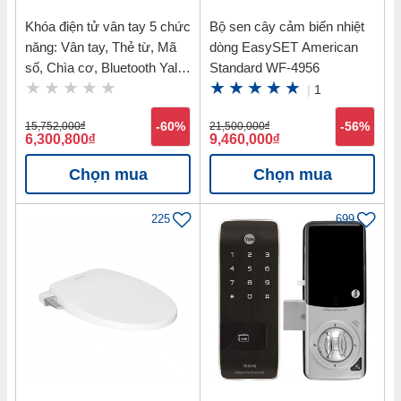
Khóa điện tử vân tay 5 chức
Bộ sen cây cảm biến nhiệt
năng: Vân tay, Thẻ từ, Mã
dòng EasySET American
số, Chìa cơ, Bluetooth Yale
Standard WF-4956
YDM7116 MB
|
1
15,752,000
đ
-60%
21,500,000
đ
-56%
6,300,800
đ
9,460,000
đ
Chọn mua
Chọn mua
225
699