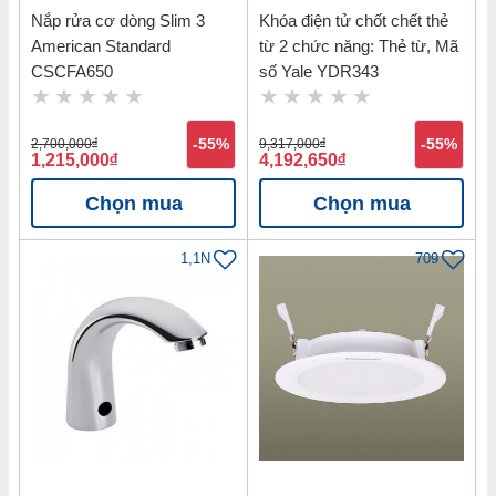
Nắp rửa cơ dòng Slim 3
Khóa điện tử chốt chết thẻ
American Standard
từ 2 chức năng: Thẻ từ, Mã
CSCFA650
số Yale YDR343
2,700,000
đ
-55%
9,317,000
đ
-55%
1,215,000
đ
4,192,650
đ
Chọn mua
Chọn mua
1,1N
709