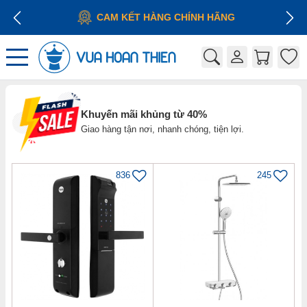
CAM KẾT HÀNG CHÍNH HÃNG
Khuyến mãi khủng từ 40%
Giao hàng tận nơi, nhanh chóng, tiện lợi.
836
245