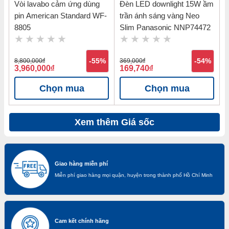
Vòi lavabo cảm ứng dùng
Đèn LED downlight 15W ầm
pin American Standard WF-
trần ánh sáng vàng Neo
8805
Slim Panasonic NNP74472
8,800,000
đ
-55%
369,000
đ
-54%
3,960,000
đ
169,740
đ
Chọn mua
Chọn mua
Xem thêm Giá sốc
Giao hàng miễn phí
Miễn phí giao hàng mọi quận, huyện trong thành phố Hồ Chí Minh
Cam kết chính hãng