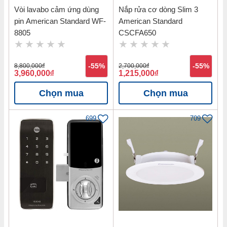
Vòi lavabo cảm ứng dùng
Nắp rửa cơ dòng Slim 3
pin American Standard WF-
American Standard
8805
CSCFA650
8,800,000
đ
-55%
2,700,000
đ
-55%
3,960,000
đ
1,215,000
đ
Chọn mua
Chọn mua
699
709