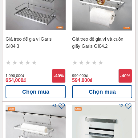
Giá treo để gia vị Garis
Giá treo để gia vị và cuộn
GI04.3
giấy Garis GI04.2
1,090,000
đ
-40%
990,000
đ
-40%
654,000
đ
594,000
đ
Chọn mua
Chọn mua
61
12