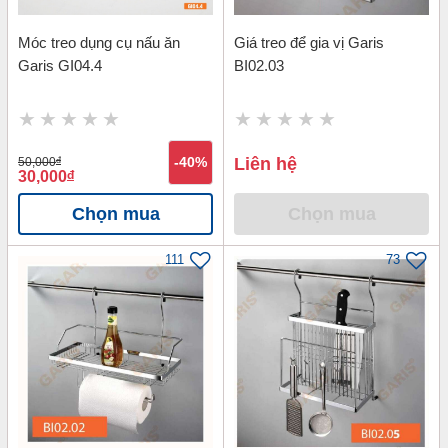
Móc treo dụng cụ nấu ăn
Giá treo để gia vị Garis
Garis GI04.4
BI02.03
Liên hệ
50,000
đ
-40%
30,000
đ
Chọn mua
Chọn mua
111
73