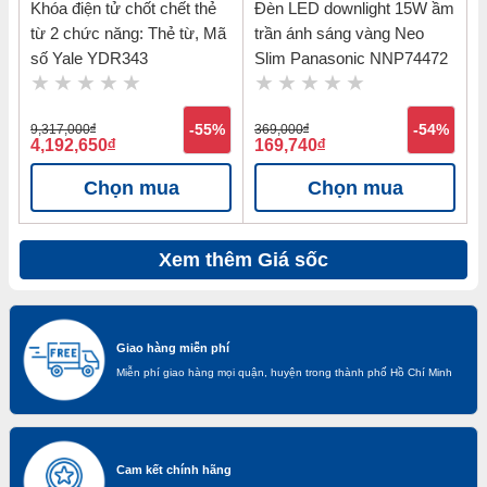
Khóa điện tử chốt chết thẻ
Đèn LED downlight 15W ầm
từ 2 chức năng: Thẻ từ, Mã
trần ánh sáng vàng Neo
số Yale YDR343
Slim Panasonic NNP74472
9,317,000
đ
-55%
369,000
đ
-54%
4,192,650
đ
169,740
đ
Chọn mua
Chọn mua
Xem thêm Giá sốc
Giao hàng miễn phí
Miễn phí giao hàng mọi quận, huyện trong thành phố Hồ Chí Minh
Cam kết chính hãng