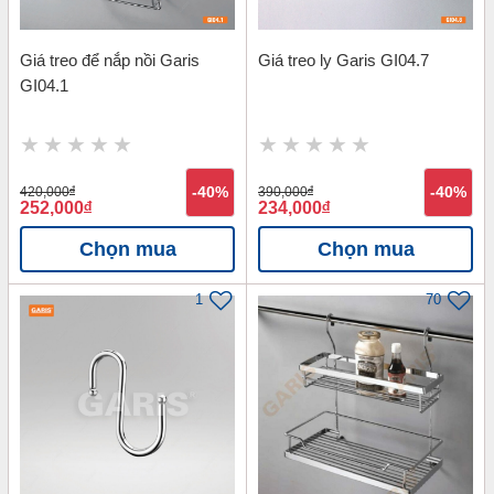
Giá treo để nắp nồi Garis
Giá treo ly Garis GI04.7
GI04.1
420,000
đ
-40%
390,000
đ
-40%
252,000
đ
234,000
đ
Chọn mua
Chọn mua
1
70