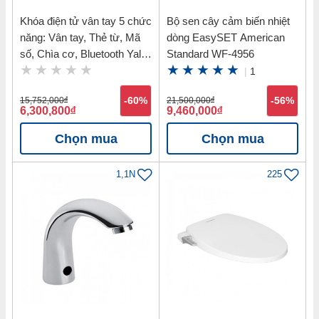
Khóa điện tử vân tay 5 chức
Bộ sen cây cảm biến nhiệt
năng: Vân tay, Thẻ từ, Mã
dòng EasySET American
số, Chìa cơ, Bluetooth Yale
Standard WF-4956
YDM7116 MB
|
1
15,752,000
đ
-60%
21,500,000
đ
-56%
6,300,800
đ
9,460,000
đ
Chọn mua
Chọn mua
1,1N
225