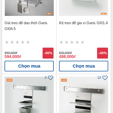
Giá treo để dao thớt Garis
Kệ treo để gia vị Garis GI01.4
GI04.5
990,000
đ
-40%
830,000
đ
-40%
594,000
đ
498,000
đ
Chọn mua
Chọn mua
3
13