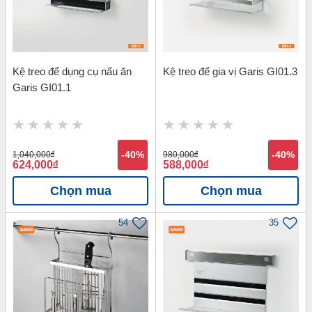
Kệ treo để dụng cụ nấu ăn
Kệ treo để gia vị Garis GI01.3
Garis GI01.1
1,040,000
đ
-40%
980,000
đ
-40%
624,000
đ
588,000
đ
Chọn mua
Chọn mua
54
35