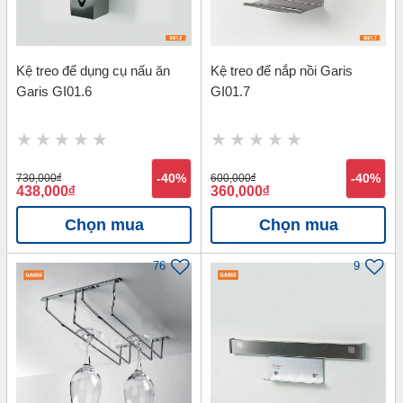
Kệ treo để dụng cụ nấu ăn
Kệ treo để nắp nồi Garis
Garis GI01.6
GI01.7
730,000
đ
-40%
600,000
đ
-40%
438,000
đ
360,000
đ
Chọn mua
Chọn mua
76
9