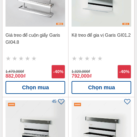
Giá treo để cuộn giấy Garis
Kệ treo để gia vị Garis GI01.2
GI04.8
1,470,000
đ
-40%
1,320,000
đ
-40%
882,000
đ
792,000
đ
Chọn mua
Chọn mua
45