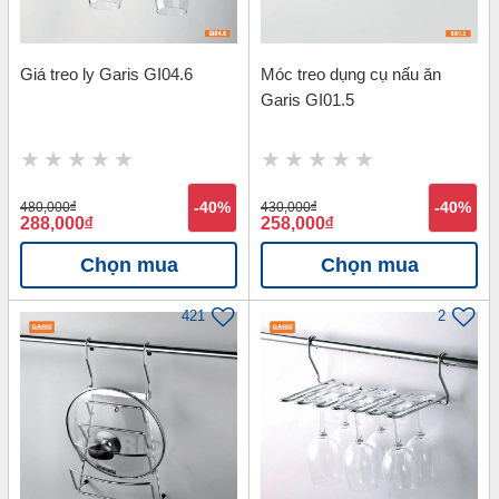
Giá treo ly Garis GI04.6
Móc treo dụng cụ nấu ăn
Garis GI01.5
480,000
đ
-40%
430,000
đ
-40%
288,000
đ
258,000
đ
Chọn mua
Chọn mua
421
2