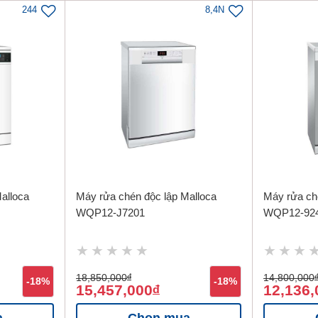
244
8,4N
alloca
Máy rửa chén độc lập Malloca
Máy rửa ch
WQP12-J7201
WQP12-92
18,850,000
đ
14,800,000
-18%
-18%
15,457,000
12,136,
đ
a
Chọn mua