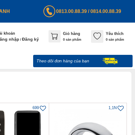
HANH
0813.00.88.39
/
0814.00.88.39
ài khoản
Giỏ hàng
Yêu thích
ăng nhập
Đăng ký
/
0
sản phẩm
0 sản phẩm
Theo dõi đơn hàng của bạn
699
1,1N