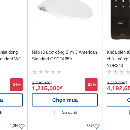
hiệt dòng
Nắp rửa cơ dòng Slim 3 American
Khóa điện tử
andard WF-
Standard CSCFA650
chức năng: 
YDR343
2,700,000
đ
9,317,000
đ
-56%
-55%
1,215,000
4,192,6
đ
a
Chọn mua
nh
So sánh
1,3N
687