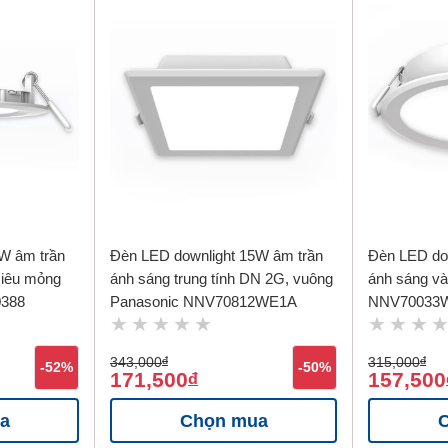
W âm trần
Đèn LED downlight 15W âm trần
Đèn LED do
siêu mỏng
ánh sáng trung tính DN 2G, vuông
ánh sáng v
0388
Panasonic NNV70812WE1A
NNV70033
343,000
đ
315,000
đ
-52%
-50%
171,500
157,500
đ
a
Chọn mua