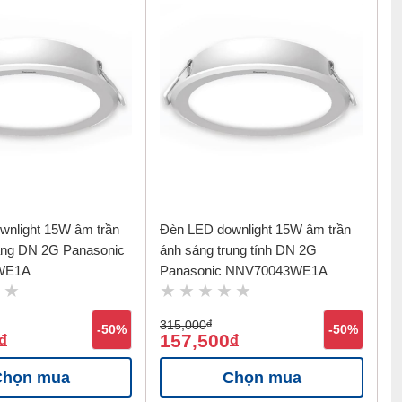
wnlight 15W âm trần
Đèn LED downlight 15W âm trần
àng DN 2G Panasonic
ánh sáng trung tính DN 2G
WE1A
Panasonic NNV70043WE1A
315,000
đ
-50%
-50%
157,500
đ
đ
Chọn mua
Chọn mua