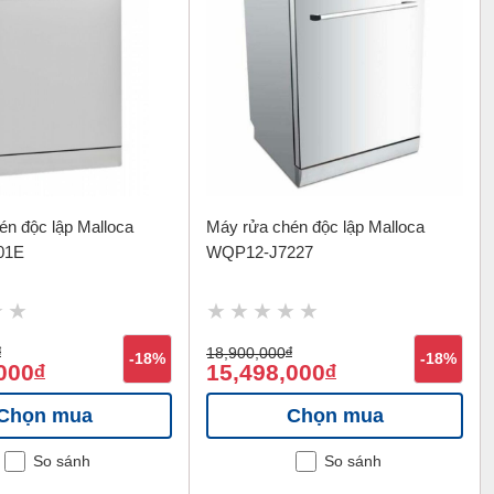
én độc lập Malloca
Máy rửa chén độc lập Malloca
01E
WQP12-J7227
đ
18,900,000
đ
-18%
-18%
000
15,498,000
đ
đ
Chọn mua
Chọn mua
So sánh
So sánh