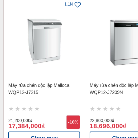
1,1N
Máy rửa chén độc lập Malloca
Máy rửa chén độc lập M
WQP12-J7215
WQP12-J7209N
21,200,000
đ
22,800,000
đ
-18%
17,384,000
18,696,000
đ
đ
Chọn mua
Chọn mu