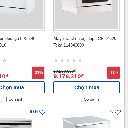
én độc lập LP2 140
Máy rửa chén độc lập LCB 14620
910
Teka 114340000
đ
13,299,000
đ
-31%
-31%
10
9,176,310
đ
đ
Chọn mua
Chọn mua
So sánh
So sánh
6,6N
8,9N