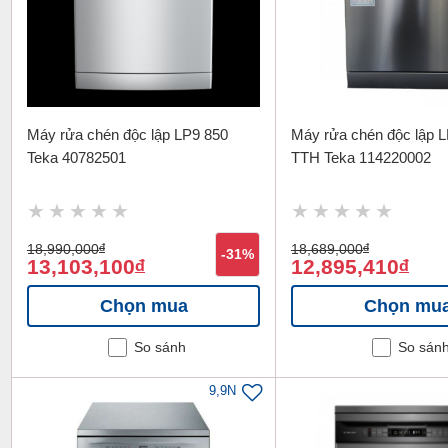
Máy rửa chén độc lập LP9 850
Máy rửa chén độc lập 
Teka 40782501
TTH Teka 114220002
18,990,000
đ
18,689,000
đ
-31%
13,103,100
12,895,410
đ
đ
Chọn mua
Chọn mu
So sánh
So sán
9,9N