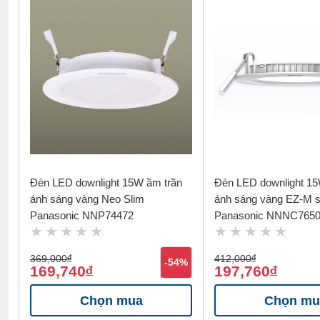
Đèn LED downlight 15W ầm trần
Đèn LED downlight 15
ánh sáng vàng Neo Slim
ánh sáng vàng EZ-M 
Panasonic NNP74472
Panasonic NNNC765
369,000
đ
412,000
đ
-54%
169,740
197,760
đ
đ
Chọn mua
Chọn mu