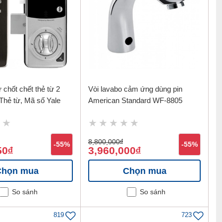
 chốt chết thẻ từ 2
Vòi lavabo cảm ứng dùng pin
Thẻ từ, Mã số Yale
American Standard WF-8805
8,800,000
đ
-55%
-55%
50
3,960,000
đ
đ
Chọn mua
Chọn mua
So sánh
So sánh
819
723