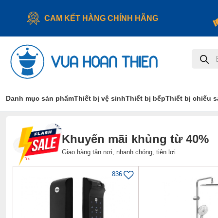
CAM KẾT HÀNG CHÍNH HÃNG
Tìm
kiếm
sản
phẩm
Danh mục sản phẩm
Thiết bị vệ sinh
Thiết bị bếp
Thiết bị chiếu 
Khuyến mãi khủng từ 40%
Giao hàng tận nơi, nhanh chóng, tiện lợi.
836