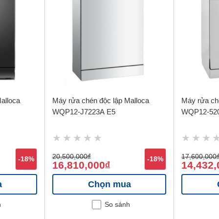
alloca
Máy rửa chén độc lập Malloca
Máy rửa ch
WQP12-J7223A E5
WQP12-52
20,500,000
đ
17,600,000
-18%
-18%
16,810,000
14,432,
đ
a
Chọn mua
h
So sánh