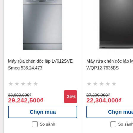
Máy rửa chén độc lập LV612SVE
Máy rửa chén độc lập M
Smeg 536.24.473
WQP12-7635BS
38,990,000
đ
27,200,000
đ
-25%
29,242,500
22,304,000
đ
đ
Chọn mua
Chọn mu
So sánh
So sán