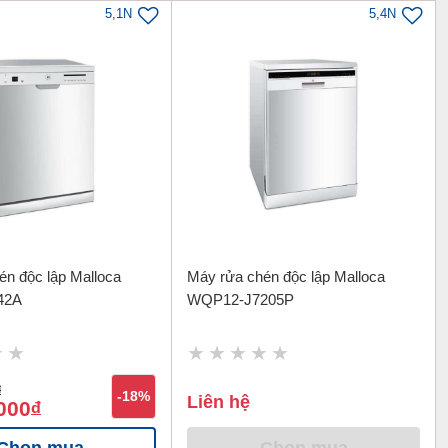
5,1N
5,4N
én độc lập Malloca
Máy rửa chén độc lập Malloca
42A
WQP12-J7205P
đ
-18%
Liên hệ
000
đ
Chọn mua
Chọn mua