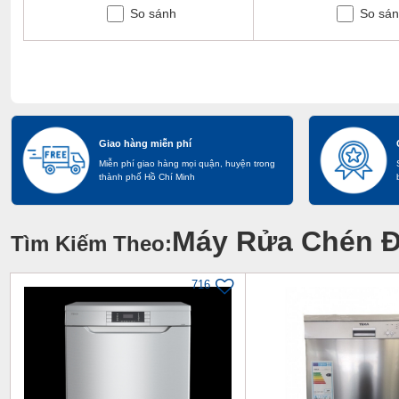
So sánh
So sá
Giao hàng miễn phí
Miễn phí giao hàng mọi quận, huyện trong
thành phố Hồ Chí Minh
Máy Rửa Chén Đ
Tìm Kiếm Theo:
716