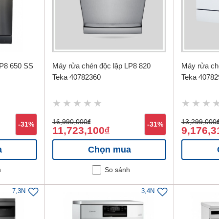
LP8 650 SS
Máy rửa chén độc lập LP8 820
Máy rửa ch
Teka 40782360
Teka 40782
16,990,000
đ
13,299,000
-31%
-31%
11,723,100
9,176,3
đ
a
Chọn mua
h
So sánh
7,3N
3,4N