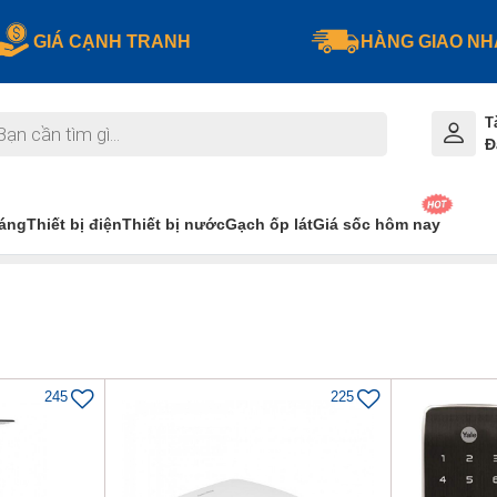
GIÁ CẠNH TRANH
HÀNG GIAO N
T
Đ
sáng
Thiết bị điện
Thiết bị nước
Gạch ốp lát
Giá sốc hôm nay
245
225