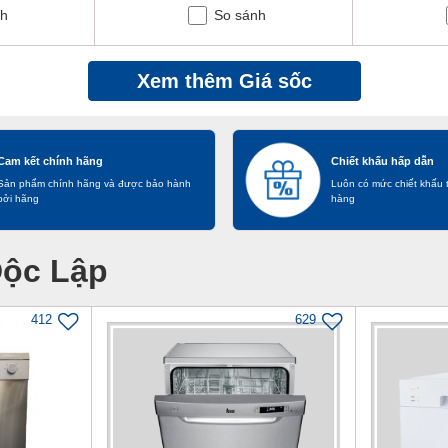
nh
So sánh
Xem thêm Giá sốc
Cam kết chính hãng
Chiết khấu hấp dẫn
Sản phẩm chính hãng và được bảo hành
Luôn có mức chiết khấu 
bởi hãng
hàng
ộc Lập
412
629