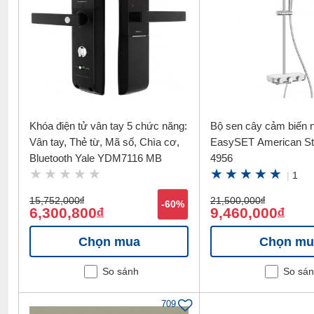
Khóa điện tử vân tay 5 chức năng:
Bộ sen cây cảm biến n
Vân tay, Thẻ từ, Mã số, Chìa cơ,
EasySET American St
Bluetooth Yale YDM7116 MB
4956
|
1
15,752,000
đ
21,500,000
đ
-60%
6,300,800
9,460,000
đ
đ
Chọn mua
Chọn mu
So sánh
So sá
709