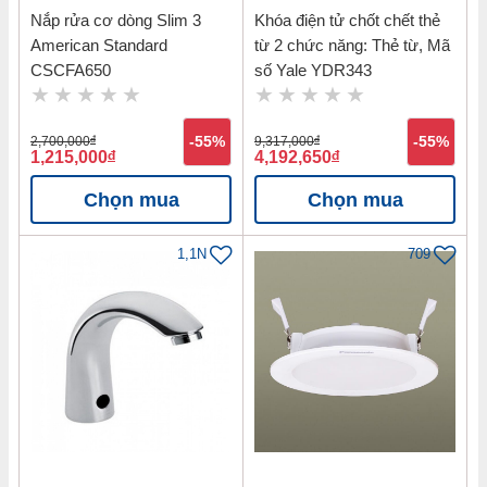
Nắp rửa cơ dòng Slim 3
Khóa điện tử chốt chết thẻ
American Standard
từ 2 chức năng: Thẻ từ, Mã
CSCFA650
số Yale YDR343
2,700,000
đ
-55%
9,317,000
đ
-55%
1,215,000
đ
4,192,650
đ
Chọn mua
Chọn mua
1,1N
709