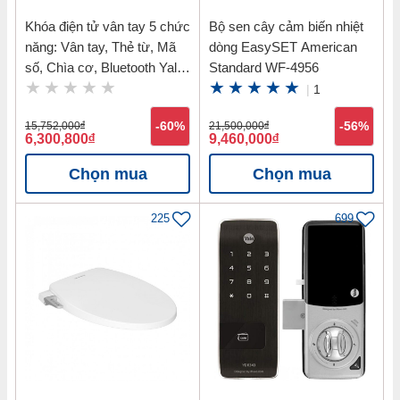
Khóa điện tử vân tay 5 chức
Bộ sen cây cảm biến nhiệt
năng: Vân tay, Thẻ từ, Mã
dòng EasySET American
số, Chìa cơ, Bluetooth Yale
Standard WF-4956
YDM7116 MB
|
1
15,752,000
đ
-60%
21,500,000
đ
-56%
6,300,800
đ
9,460,000
đ
Chọn mua
Chọn mua
225
699