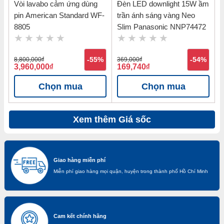
Vòi lavabo cảm ứng dùng
Đèn LED downlight 15W ầm
pin American Standard WF-
trần ánh sáng vàng Neo
8805
Slim Panasonic NNP74472
8,800,000
đ
-55%
369,000
đ
-54%
3,960,000
đ
169,740
đ
Chọn mua
Chọn mua
Xem thêm Giá sốc
Giao hàng miễn phí
Miễn phí giao hàng mọi quận, huyện trong thành phố Hồ Chí Minh
Cam kết chính hãng