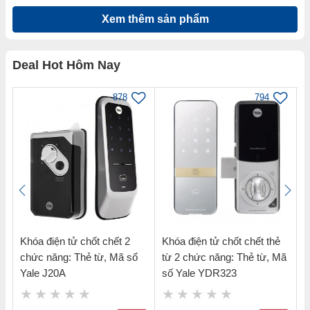
Xem thêm sản phẩm
Deal Hot Hôm Nay
878
794
Khóa điện tử chốt chết 2
Khóa điện tử chốt chết thẻ
K
chức năng: Thẻ từ, Mã số
từ 2 chức năng: Thẻ từ, Mã
t
Yale J20A
số Yale YDR323
s