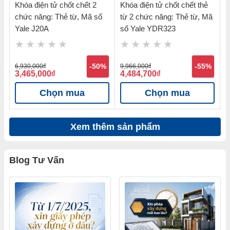
Khóa điện tử chốt chết 2
Khóa điện tử chốt chết thẻ
K
chức năng: Thẻ từ, Mã số
từ 2 chức năng: Thẻ từ, Mã
t
Yale J20A
số Yale YDR323
s
%
6,930,000
đ
-50%
9,966,000
đ
-55%
9
3,465,000
đ
4,484,700
đ
4
Chọn mua
Chọn mua
Xem thêm sản phẩm
Blog Tư Vấn