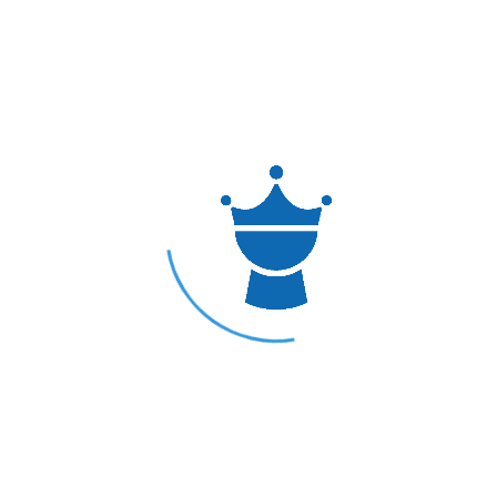
u nâu