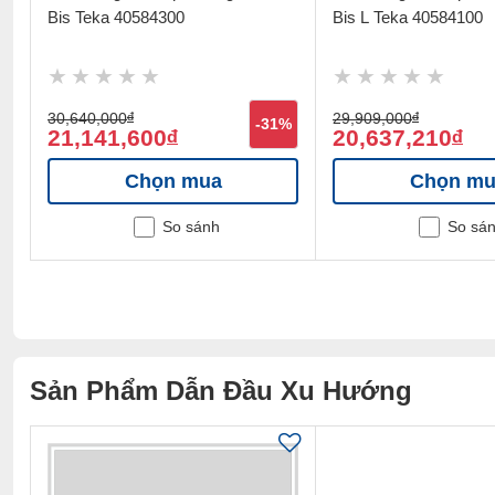
Bis Teka 40584300
Bis L Teka 40584100
30,640,000
đ
29,909,000
đ
%
-31%
21,141,600
20,637,210
đ
đ
Chọn mua
Chọn mu
So sánh
So sá
Sản Phẩm Dẫn Đầu Xu Hướng