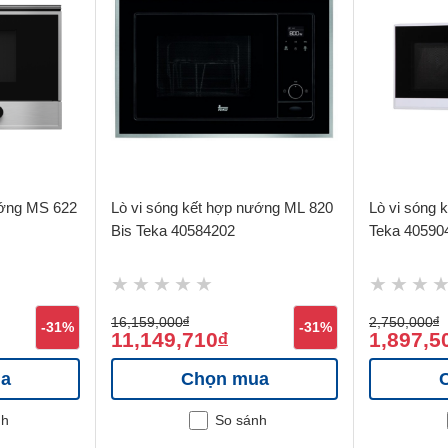
ướng MS 622
Lò vi sóng kết hợp nướng ML 820
Lò vi sóng 
Bis Teka 40584202
Teka 40590
16,159,000
đ
2,750,000
đ
-31%
-31%
11,149,710
1,897,5
đ
a
Chọn mua
nh
So sánh