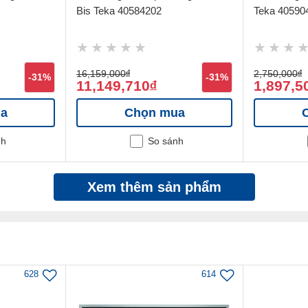
Bis Teka 40584202
Teka 40590
16,159,000
đ
2,750,000
đ
-31%
-31%
11,149,710
1,897,5
đ
a
Chọn mua
nh
So sánh
Xem thêm sản phẩm
628
614