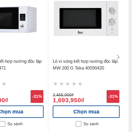
kết hợp nướng độc lập
Lò vi sóng kết hợp nướng độc lập
L
471
MW 200 G Teka 40590420
8
2,455,000
đ
3
-31%
-31%
00
1,693,950
2
đ
đ
Chọn mua
Chọn mua
So sánh
So sánh