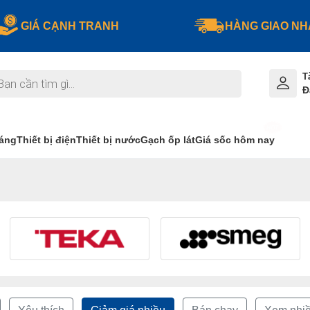
GIÁ CẠNH TRANH
HÀNG GIAO N
T
Đ
sáng
Thiết bị điện
Thiết bị nước
Gạch ốp lát
Giá sốc hôm nay