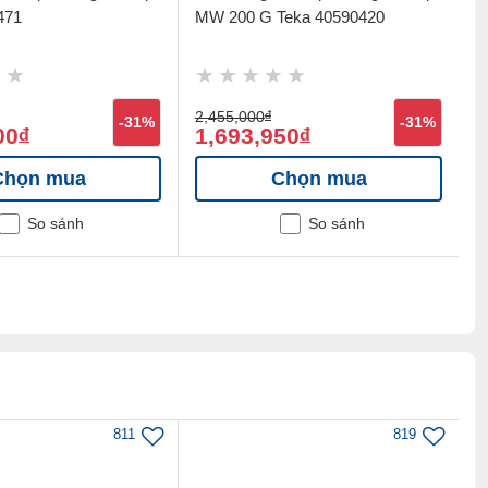
471
MW 200 G Teka 40590420
8
2,455,000
đ
3
-31%
-31%
00
1,693,950
2
đ
đ
Chọn mua
Chọn mua
So sánh
So sánh
811
819