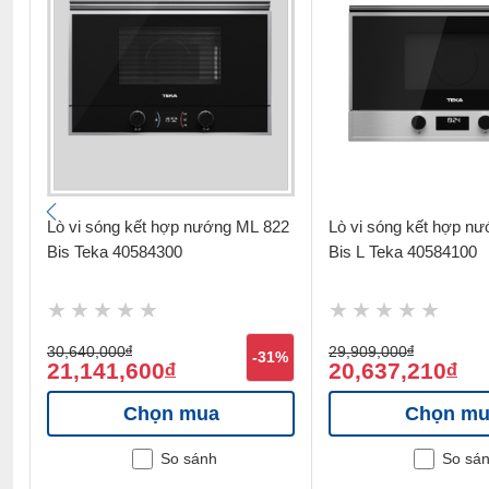
Lò vi sóng kết hợp nướng ML 822
Lò vi sóng kết hợp n
Bis Teka 40584300
Bis L Teka 40584100
30,640,000
đ
29,909,000
đ
%
-31%
21,141,600
20,637,210
đ
đ
Chọn mua
Chọn mu
So sánh
So sá