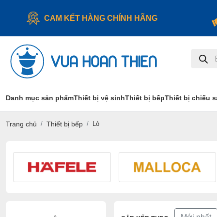
CAM KẾT HÀNG CHÍNH HÃNG
Tìm
kiếm
sản
phẩm
Danh mục sản phẩm
Thiết bị vệ sinh
Thiết bị bếp
Thiết bị chiếu 
Trang chủ
Thiết bị bếp
Lò