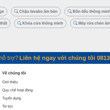
ge
Chậu lavabo âm bàn
Bồn tiểu thông min
thất
Khóa cửa thông minh
Máy rửa chén âm
hỗ trợ?
Liên hệ ngay với chúng tôi
0813
Về chúng tôi
Giới thiệu
Quy chế hoạt động
Tuyển dụng
Tin tức