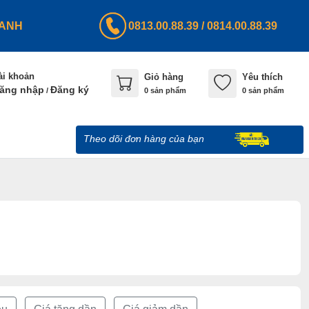
HANH
0813.00.88.39
/
0814.00.88.39
ài khoản
Giỏ hàng
Yêu thích
ăng nhập
Đăng ký
/
0
sản phẩm
0 sản phẩm
Theo dõi đơn hàng của bạn