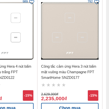
989
792
ứng Hera 4 nút bấm
Công tắc cảm ứng Hera 3 nút bấm
 trắng FPT
mặt vuông màu Champagne FPT
NZD0122
SmartHome SNZD0177
2,629,000
đ
-15%
-15%
2,235,000
đ
đ
ọn mua
Chọn mua