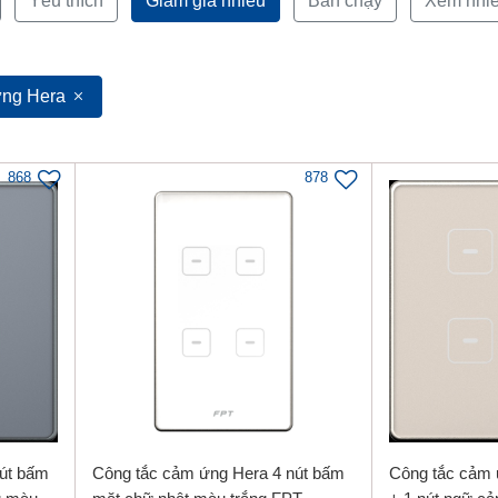
Yêu thích
Giảm giá nhiều
Bán chạy
Xem nhi
ứng Hera
868
878
út bấm
Công tắc cảm ứng Hera 4 nút bấm
Công tắc cảm 