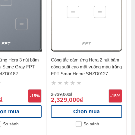
ứng Hera 3 nút bấm
Công tắc cảm ứng Hera 2 nút bấm
u Stone Gray FPT
công suất cao mặt vuông màu trắng
NZD0182
FPT SmartHome SNZD0127
2,739,000
đ
-15%
-15%
2,329,000
đ
đ
ọn mua
Chọn mua
So sánh
So sánh