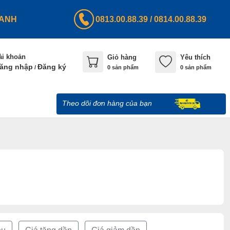
HANH
0813.00.88.39
/
0814.00.88.39
ài khoản
Giỏ hàng
Yêu thích
ăng nhập
Đăng ký
/
0
sản phẩm
0 sản phẩm
Theo dõi đơn hàng của bạn