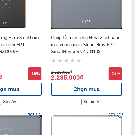
ứng Hera 3 nút bấm
Công tắc cảm ứng Hera 2 nút bấm
màu đen FPT
mặt vuông màu Stone Gray FPT
NZD0169
SmartHome SNZD01108
2,629,000
đ
-15%
-15%
2,235,000
đ
đ
ọn mua
Chọn mua
So sánh
So sánh
767
879