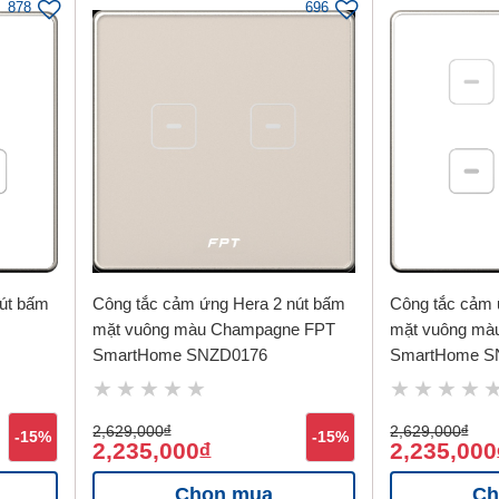
878
696
út bấm
Công tắc cảm ứng Hera 2 nút bấm
Công tắc cảm 
mặt vuông màu Champagne FPT
mặt vuông màu
SmartHome SNZD0176
SmartHome S
2,629,000
đ
2,629,000
đ
-15%
-15%
2,235,000
2,235,000
đ
Chọn mua
Ch