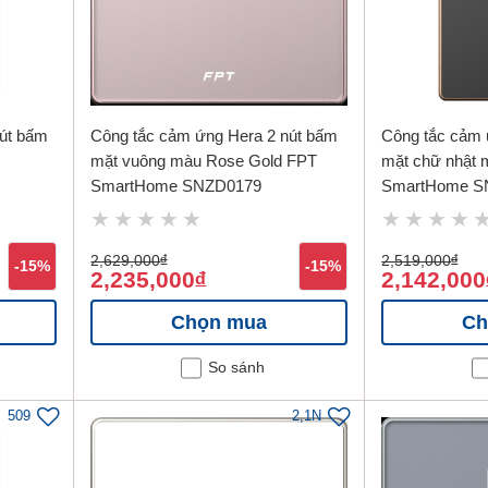
út bấm
Công tắc cảm ứng Hera 2 nút bấm
Công tắc cảm 
mặt vuông màu Rose Gold FPT
mặt chữ nhật 
SmartHome SNZD0179
SmartHome S
2,629,000
đ
2,519,000
đ
-15%
-15%
2,235,000
2,142,000
đ
Chọn mua
Ch
So sánh
509
2,1N