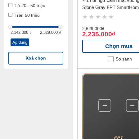
+ 1 nút ngữ cảnh mặt vuôn
Từ 20 - 50 triệu
Stone Gray FPT SmartHom
SNZD0183
Trên 50 triệu
2,629,000
đ
2.142.000 ₫
2.329.000 ₫
2,235,000
đ
Áp dụng
Chọn mua
Giá
Giá
thấp
cao
Xoá chọn
So sánh
nhất
nhất