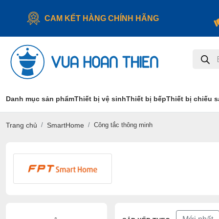
CAM KẾT HÀNG CHÍNH HÃNG
Tìm
kiếm
sản
phẩm
Danh mục sản phẩm
Thiết bị vệ sinh
Thiết bị bếp
Thiết bị chiếu 
Trang chủ
SmartHome
Công tắc thông minh