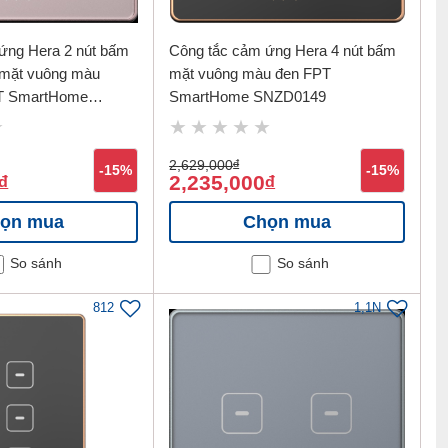
ứng Hera 2 nút bấm
Công tắc cảm ứng Hera 4 nút bấm
 mặt vuông màu
mặt vuông màu đen FPT
T SmartHome
SmartHome SNZD0149
2,629,000
đ
-15%
-15%
2,235,000
đ
đ
ọn mua
Chọn mua
So sánh
So sánh
812
1,1N