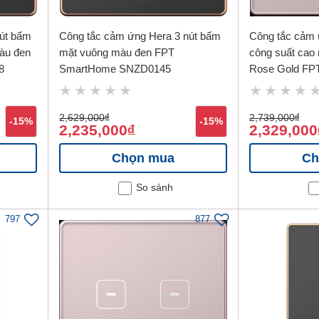
út bấm
Công tắc cảm ứng Hera 3 nút bấm
Công tắc cảm 
àu đen
mặt vuông màu đen FPT
công suất cao
8
SmartHome SNZD0145
Rose Gold FP
SNZD0129
2,629,000
đ
2,739,000
đ
-15%
-15%
2,235,000
2,329,000
đ
Chọn mua
Ch
So sánh
797
877