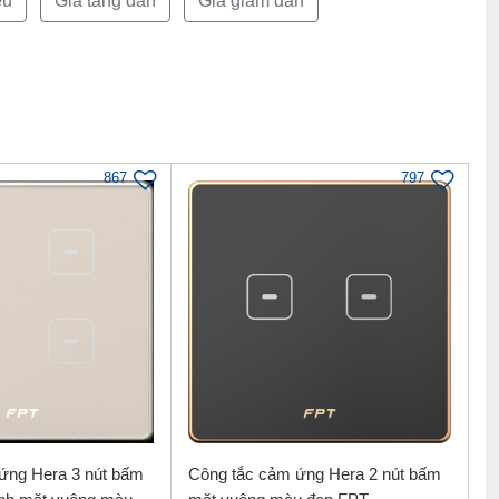
ều
Giá tăng dần
Giá giảm dần
867
797
ứng Hera 3 nút bấm
Công tắc cảm ứng Hera 2 nút bấm