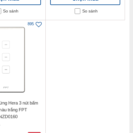
So sánh
So sánh
895
ứng Hera 3 nút bấm
màu trắng FPT
NZD0160