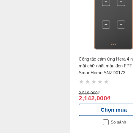
Công tắc cảm ứng Hera 4 n
mặt chữ nhật màu đen FPT
SmartHome SNZD0173
2,519,000
đ
2,142,000
đ
Chọn mua
So sánh