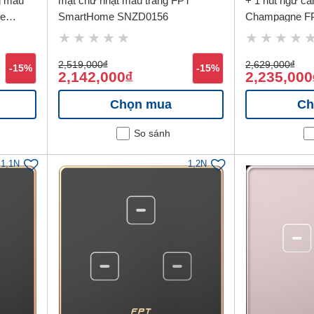
g màu
mặt chữ nhật màu trắng FPT
+ 1 nút ngữ c
e
SmartHome SNZD0156
Champagne F
SNZD0178
2,519,000
đ
2,629,000
đ
-15%
-15%
2,142,000
2,235,000
đ
Chọn mua
Ch
So sánh
1,1N
1,2N