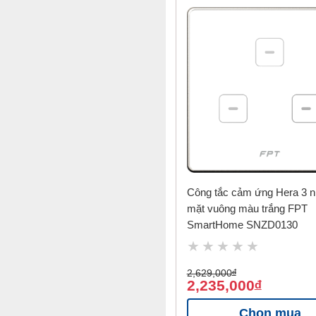
Công tắc cảm ứng Hera 3 n
mặt vuông màu trắng FPT
SmartHome SNZD0130
2,629,000
đ
2,235,000
đ
Chọn mua