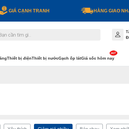
GIÁ CẠNH TRANH
HÀNG GIAO N
T
Đ
sáng
Thiết bị điện
Thiết bị nước
Gạch ốp lát
Giá sốc hôm nay