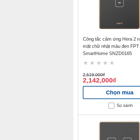
Công tắc cảm ứng Hera 2 n
mặt chữ nhật màu đen FPT
SmartHome SNZD0165
2,519,000
đ
2,142,000
đ
Chọn mua
So sánh