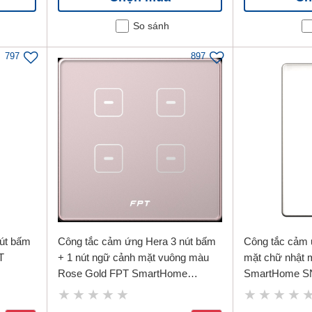
So sánh
797
897
út bấm
Công tắc cảm ứng Hera 3 nút bấm
Công tắc cảm 
T
+ 1 nút ngữ cảnh mặt vuông màu
mặt chữ nhật 
Rose Gold FPT SmartHome
SmartHome S
SNZD0181