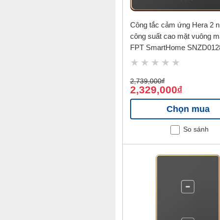
Công tắc cảm ứng Hera 2 n
công suất cao mặt vuông m
FPT SmartHome SNZD012
2,739,000
đ
2,329,000
đ
Chọn mua
So sánh