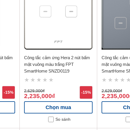
út bấm
Công tắc cảm ứng Hera 2 nút bấm
Công tắc cảm 
mặt vuông màu trắng FPT
mặt vuông mà
SmartHome SNZD0119
SmartHome S
2,629,000
đ
2,629,000
đ
-15%
-15%
2,235,000
2,235,000
đ
Chọn mua
Ch
So sánh