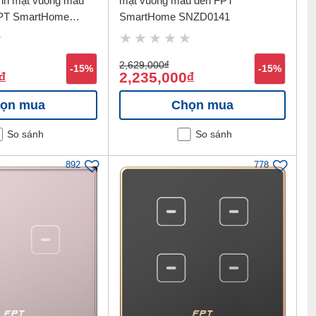
ảnh mặt vuông màu
mặt vuông màu đen FPT
PT SmartHome
SmartHome SNZD0141
2,629,000
đ
-15%
-15%
2,235,000
đ
đ
ọn mua
Chọn mua
So sánh
So sánh
892
778