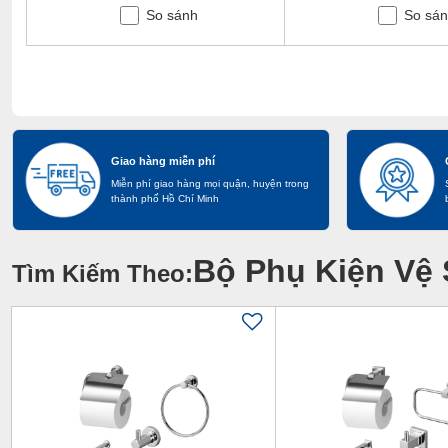
So sánh
So sá
Giao hàng miễn phí
Miễn phí giao hàng mọi quận, huyện trong
thành phố Hồ Chí Minh
Bộ Phụ Kiện Vệ 
Tìm Kiếm Theo: