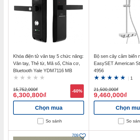
Khóa điện tử vân tay 5 chức năng:
Bộ sen cây cảm biến n
Vân tay, Thẻ từ, Mã số, Chìa cơ,
EasySET American St
Bluetooth Yale YDM7116 MB
4956
|
1
15,752,000
đ
21,500,000
đ
-60%
6,300,800
9,460,000
đ
đ
Chọn mua
Chọn mu
So sánh
So sá
709