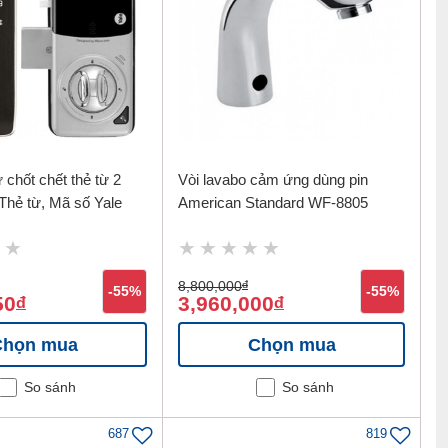
 chốt chết thẻ từ 2
Vòi lavabo cảm ứng dùng pin
Thẻ từ, Mã số Yale
American Standard WF-8805
8,800,000
đ
-55%
-55%
50
3,960,000
đ
đ
Chọn mua
Chọn mua
So sánh
So sánh
687
819