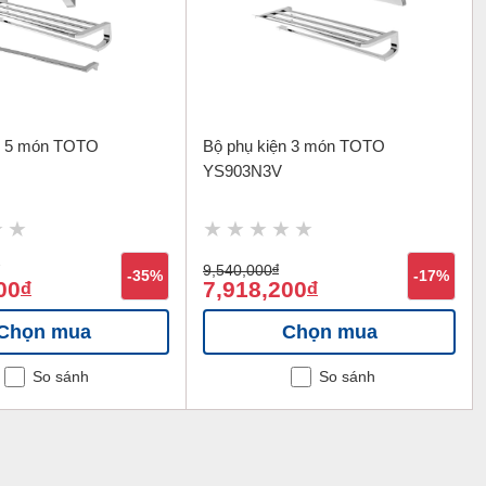
n 5 món TOTO
Bộ phụ kiện 3 món TOTO
YS903N3V
9,540,000
đ
-35%
-17%
00
7,918,200
đ
đ
Chọn mua
Chọn mua
So sánh
So sánh