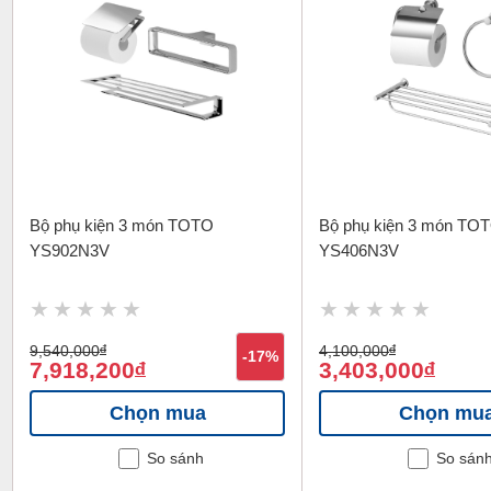
Bộ phụ kiện 3 món TOTO
Bộ phụ kiện 3 món TO
YS902N3V
YS406N3V
9,540,000
đ
4,100,000
đ
-17%
7,918,200
3,403,000
đ
đ
Chọn mua
Chọn mu
So sánh
So sán