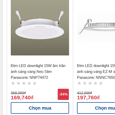
Đèn LED downlight 15W ầm trần
Đèn LED downlight 15
ánh sáng vàng Neo Slim
ánh sáng vàng EZ-M 
Panasonic NNP74472
Panasonic NNNC765
369,000
đ
412,000
đ
-54%
169,740
197,760
đ
đ
Chọn mua
Chọn mu