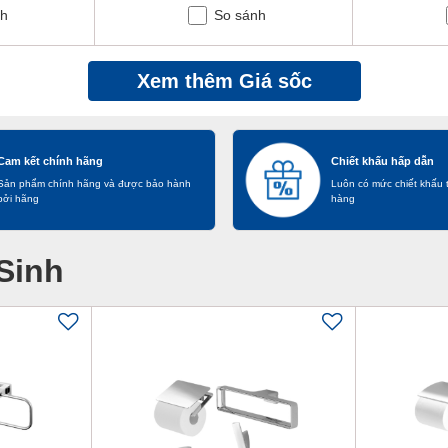
nh
So sánh
Xem thêm Giá sốc
Cam kết chính hãng
Chiết khấu hấp dẫn
Sản phẩm chính hãng và được bảo hành
Luôn có mức chiết khấu 
bởi hãng
hàng
Sinh