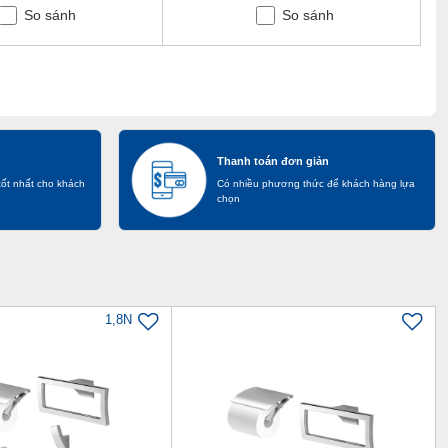
So sánh
So sánh
Thanh toán đơn giản
tốt nhất cho khách
Có nhiều phương thức để khách hàng lựa
chọn
1,8N