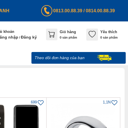
HANH
0813.00.88.39
/
0814.00.88.39
ài khoản
Giỏ hàng
Yêu thích
ăng nhập
Đăng ký
/
0
sản phẩm
0 sản phẩm
Theo dõi đơn hàng của bạn
699
1,1N