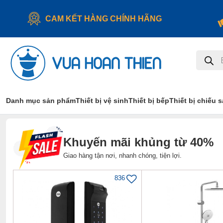
CAM KẾT HÀNG CHÍNH HÃNG
Tìm
kiếm
sản
phẩm
Danh mục sản phẩm
Thiết bị vệ sinh
Thiết bị bếp
Thiết bị chiếu 
Khuyến mãi khủng từ 40%
Giao hàng tận nơi, nhanh chóng, tiện lợi.
836