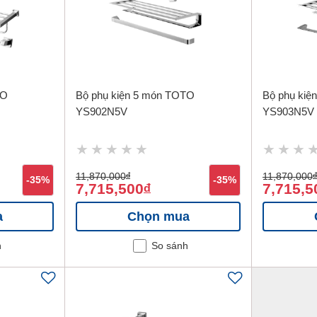
TO
Bộ phụ kiện 5 món TOTO
Bộ phụ kiệ
YS902N5V
YS903N5V
11,870,000
đ
11,870,000
đ
-35%
-35%
7,715,500
7,715,5
đ
a
Chọn mua
h
So sánh