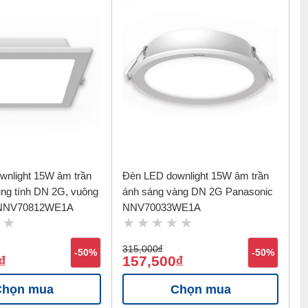
wnlight 15W âm trần
Đèn LED downlight 15W âm trần
ung tính DN 2G, vuông
ánh sáng vàng DN 2G Panasonic
 NNV70812WE1A
NNV70033WE1A
315,000
đ
-50%
-50%
157,500
đ
đ
Chọn mua
Chọn mua