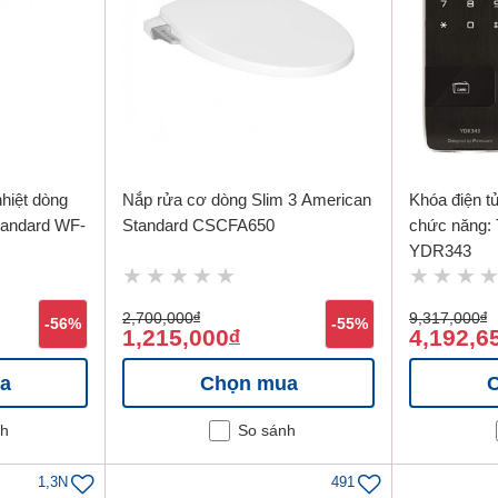
hiệt dòng
Nắp rửa cơ dòng Slim 3 American
Khóa điện tử
andard WF-
Standard CSCFA650
chức năng: 
YDR343
2,700,000
đ
9,317,000
đ
-56%
-55%
1,215,000
4,192,6
đ
a
Chọn mua
nh
So sánh
1,3N
491