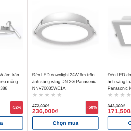
W âm trần
Đèn LED downlight 24W âm trần
Đèn LED do
siêu mỏng
ánh sáng vàng DN 2G Panasonic
ánh sáng tr
0388
NNV70035WE1A
Panasonic
472,000
đ
343,000
đ
-52%
-50%
236,000
171,500
đ
a
Chọn mua