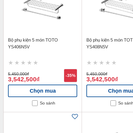
Bộ phụ kiện 5 món TOTO
Bộ phụ kiện 5 món TO
YS406N5V
YS408N5V
5,450,000
đ
5,450,000
đ
-35%
3,542,500
3,542,500
đ
đ
Chọn mua
Chọn mu
So sánh
So sán