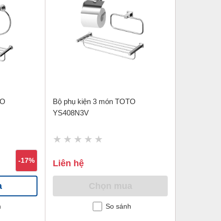
TO
Bộ phụ kiện 3 món TOTO
YS408N3V
-17%
Liên hệ
a
Chọn mua
h
So sánh