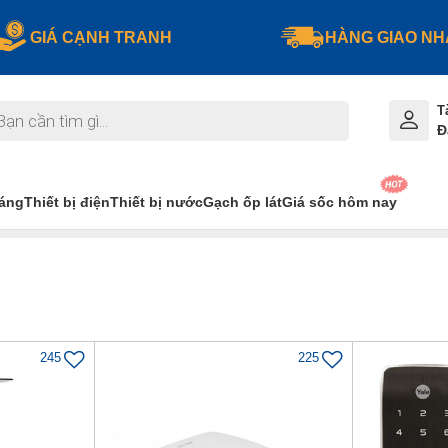
GIÁ CẠNH TRANH
HÀNG GIAO N
T
Đ
sáng
Thiết bị điện
Thiết bị nước
Gạch ốp lát
Giá sốc hôm nay
245
225