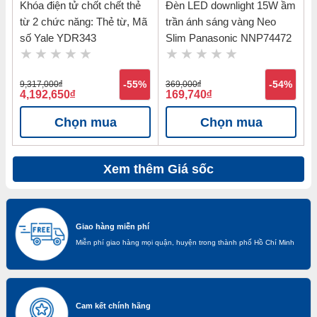
Khóa điện tử chốt chết thẻ
Đèn LED downlight 15W ầm
từ 2 chức năng: Thẻ từ, Mã
trần ánh sáng vàng Neo
số Yale YDR343
Slim Panasonic NNP74472
9,317,000
đ
-55%
369,000
đ
-54%
4,192,650
đ
169,740
đ
Chọn mua
Chọn mua
Xem thêm Giá sốc
Giao hàng miễn phí
Miễn phí giao hàng mọi quận, huyện trong thành phố Hồ Chí Minh
Cam kết chính hãng