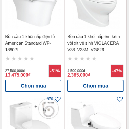
Bồn cầu 1 khối nắp điện tử
Bồn cầu 1 khối nắp êm kèm
American Standard WP-
vòi xịt vệ sinh VIGLACERA
1880PL
V38_V38M_VG826
27,500,000
đ
-51%
4,500,000
đ
-47%
13,475,000
đ
2,385,000
đ
Chọn mua
Chọn mua
976