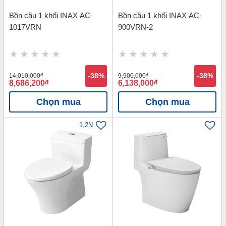
Bồn cầu 1 khối INAX AC-
Bồn cầu 1 khối INAX AC-
1017VRN
900VRN-2
14,010,000
đ
-38%
9,900,000
đ
-38%
8,686,200
đ
6,138,000
đ
Chọn mua
Chọn mua
1,2N