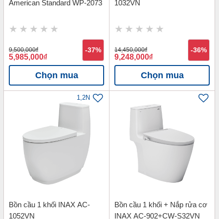
American Standard WP-2073
1032VN
9,500,000
đ
-37%
14,450,000
đ
-36%
5,985,000
đ
9,248,000
đ
Chọn mua
Chọn mua
1,2N
Bồn cầu 1 khối INAX AC-
Bồn cầu 1 khối + Nắp rửa cơ
1052VN
INAX AC-902+CW-S32VN