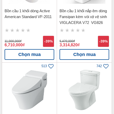
Bồn cầu 1 khối dòng Active
Bồn cầu 1 khối nắp êm dòng
American Standard VF-2011
Fansipan kèm vòi xịt vệ sinh
VIGLACERA V72_VG826
11,000,000
đ
-39%
5,470,000
đ
-39%
6,710,000
đ
3,314,820
đ
Chọn mua
Chọn mua
513
742