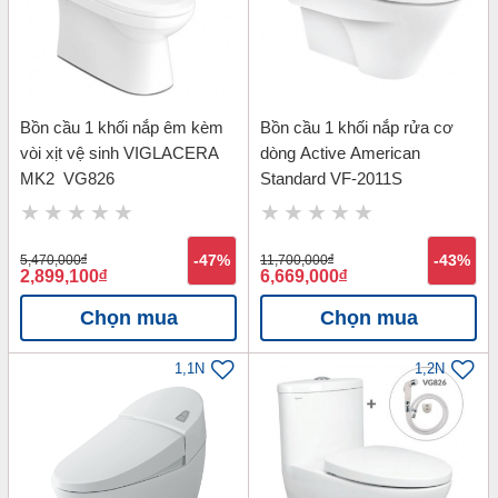
Bồn cầu 1 khối nắp êm kèm
Bồn cầu 1 khối nắp rửa cơ
vòi xịt vệ sinh VIGLACERA
dòng Active American
MK2_VG826
Standard VF-2011S
5,470,000
đ
-47%
11,700,000
đ
-43%
2,899,100
đ
6,669,000
đ
Chọn mua
Chọn mua
1,1N
1,2N