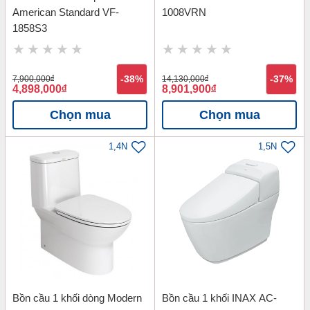
American Standard VF-
1008VRN
1858S3
7,900,000
đ
-38%
14,130,000
đ
-37%
4,898,000
đ
8,901,900
đ
Chọn mua
Chọn mua
1,4N
1,5N
Bồn cầu 1 khối dòng Modern
Bồn cầu 1 khối INAX AC-