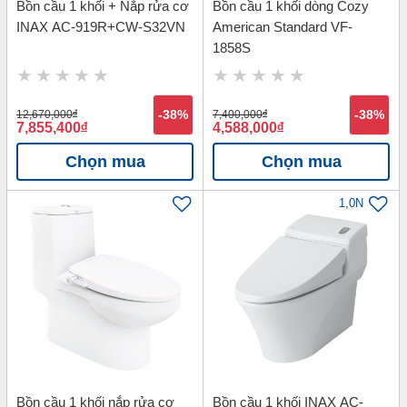
Bồn cầu 1 khối + Nắp rửa cơ
Bồn cầu 1 khối dòng Cozy
INAX AC-919R+CW-S32VN
American Standard VF-
1858S
12,670,000
đ
-38%
7,400,000
đ
-38%
7,855,400
đ
4,588,000
đ
Chọn mua
Chọn mua
1,0N
Bồn cầu 1 khối nắp rửa cơ
Bồn cầu 1 khối INAX AC-