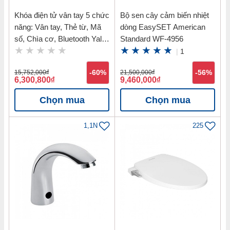
Khóa điện tử vân tay 5 chức
Bộ sen cây cảm biến nhiệt
năng: Vân tay, Thẻ từ, Mã
dòng EasySET American
số, Chìa cơ, Bluetooth Yale
Standard WF-4956
YDM7116 MB
|
1
15,752,000
đ
-60%
21,500,000
đ
-56%
6,300,800
đ
9,460,000
đ
Chọn mua
Chọn mua
1,1N
225