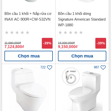
Bồn cầu 1 khối + Nắp rửa cơ
Bồn cầu 1 khối dòng
INAX AC-900R+CW-S32VN
Signature American Standard
WP-1880
11,680,000
đ
-39%
15,000,000
đ
-39%
7,124,800
đ
9,150,000
đ
Chọn mua
Chọn mua
722
987