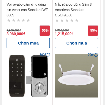
Vòi lavabo cảm ứng dùng
Nắp rửa cơ dòng Slim 3
pin American Standard WF-
American Standard
8805
CSCFA650
8,800,000
đ
-55%
2,700,000
đ
-55%
3,960,000
đ
1,215,000
đ
Chọn mua
Chọn mua
699
709