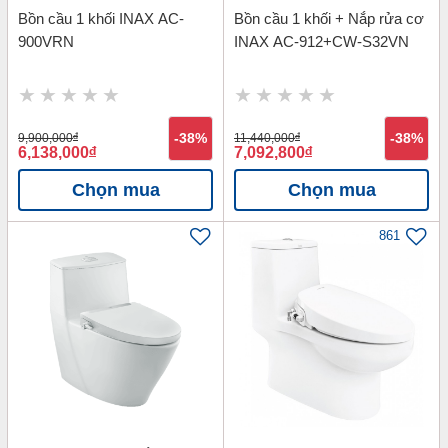
Bồn cầu 1 khối INAX AC-
Bồn cầu 1 khối + Nắp rửa cơ
900VRN
INAX AC-912+CW-S32VN
9,900,000
đ
-38%
11,440,000
đ
-38%
6,138,000
đ
7,092,800
đ
Chọn mua
Chọn mua
861