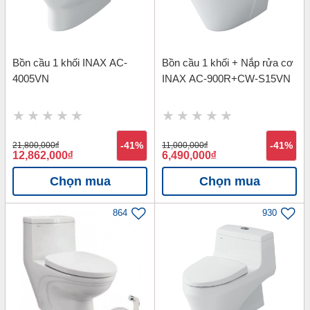
Bồn cầu 1 khối INAX AC-
Bồn cầu 1 khối + Nắp rửa cơ
4005VN
INAX AC-900R+CW-S15VN
21,800,000
đ
-41%
11,000,000
đ
-41%
12,862,000
đ
6,490,000
đ
Chọn mua
Chọn mua
864
930