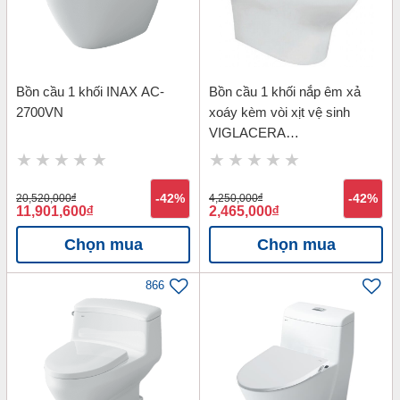
Bồn cầu 1 khối INAX AC-
Bồn cầu 1 khối nắp êm xả
2700VN
xoáy kèm vòi xịt vệ sinh
VIGLACERA
V37S_V37_VG826
20,520,000
đ
-42%
4,250,000
đ
-42%
11,901,600
đ
2,465,000
đ
Chọn mua
Chọn mua
866