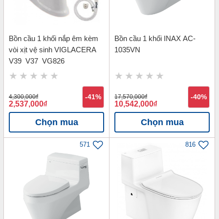
Bồn cầu 1 khối nắp êm kèm
Bồn cầu 1 khối INAX AC-
vòi xịt vệ sinh VIGLACERA
1035VN
V39_V37_VG826
4,300,000
đ
-41%
17,570,000
đ
-40%
2,537,000
đ
10,542,000
đ
Chọn mua
Chọn mua
571
816