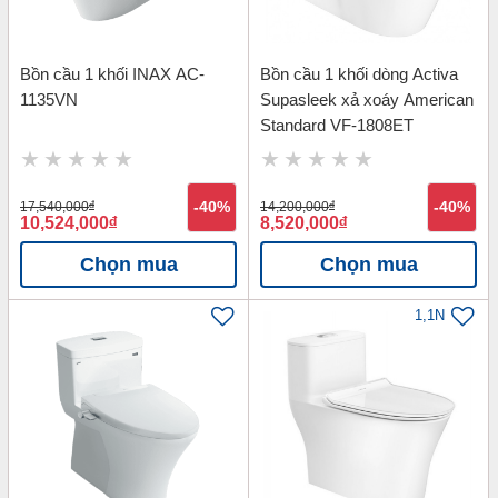
Bồn cầu 1 khối INAX AC-
Bồn cầu 1 khối dòng Activa
1135VN
Supasleek xả xoáy American
Standard VF-1808ET
17,540,000
đ
-40%
14,200,000
đ
-40%
10,524,000
đ
8,520,000
đ
Chọn mua
Chọn mua
1,1N