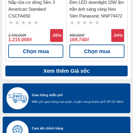
Nắp rửa cơ dòng Slim 3
Đèn LED downlight 15W ầm
American Standard
trần ánh sáng vàng Neo
CSCFA650
Slim Panasonic NNP74472
2,700,000
đ
-55%
369,000
đ
-54%
1,215,000
đ
169,740
đ
Chọn mua
Chọn mua
Xem thêm Giá sốc
Giao hàng miễn phí
Miễn phí giao hàng mọi quận, huyện trong thành phố Hồ Chí Minh
Cam kết chính hãng