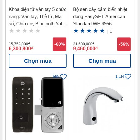
Khóa điện tử vân tay 5 chức
Bộ sen cây cảm biến nhiệt
năng: Vân tay, Thẻ từ, Mã
dòng EasySET American
số, Chìa cơ, Bluetooth Yale
Standard WF-4956
YDM7116 MB
|
1
15,752,000
đ
-60%
21,500,000
đ
-56%
6,300,800
đ
9,460,000
đ
Chọn mua
Chọn mua
699
1,1N