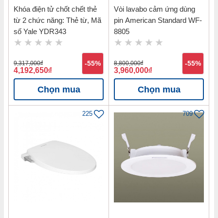
Khóa điện tử chốt chết thẻ
Vòi lavabo cảm ứng dùng
từ 2 chức năng: Thẻ từ, Mã
pin American Standard WF-
số Yale YDR343
8805
9,317,000
đ
-55%
8,800,000
đ
-55%
4,192,650
đ
3,960,000
đ
Chọn mua
Chọn mua
225
709