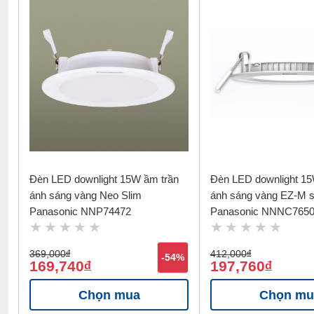
Đèn LED downlight 15W ầm trần
Đèn LED downlight 15
ánh sáng vàng Neo Slim
ánh sáng vàng EZ-M 
Panasonic NNP74472
Panasonic NNNC765
369,000
đ
412,000
đ
-54%
169,740
197,760
đ
đ
Chọn mua
Chọn mu