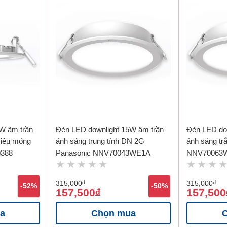
W âm trần
Đèn LED downlight 15W âm trần
Đèn LED do
siêu mỏng
ánh sáng trung tính DN 2G
ánh sáng t
0388
Panasonic NNV70043WE1A
NNV70063
315,000
đ
315,000
đ
-52%
-50%
157,500
157,500
đ
a
Chọn mua