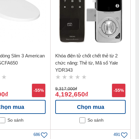
dòng Slim 3 American
Khóa điện tử chốt chết thẻ từ 2
CSCFA650
chức năng: Thẻ từ, Mã số Yale
YDR343
9,317,000
đ
-55%
-55%
00
4,192,650
đ
đ
Chọn mua
Chọn mua
So sánh
So sánh
686
491