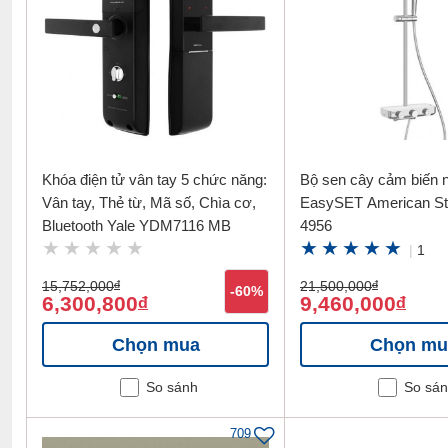
Khóa điện tử vân tay 5 chức năng:
Bộ sen cây cảm biến n
Vân tay, Thẻ từ, Mã số, Chìa cơ,
EasySET American St
Bluetooth Yale YDM7116 MB
4956
|
1
15,752,000
đ
21,500,000
đ
-60%
6,300,800
9,460,000
đ
đ
Chọn mua
Chọn mu
So sánh
So sá
709