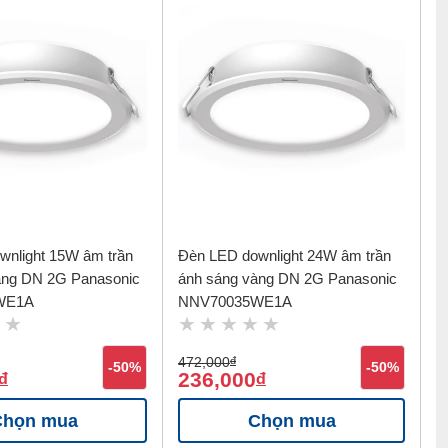
wnlight 15W âm trần
Đèn LED downlight 24W âm trần
rắng DN 2G Panasonic
ánh sáng vàng DN 2G Panasonic
WE1A
NNV70035WE1A
472,000
đ
-50%
-50%
236,000
đ
đ
Chọn mua
Chọn mua