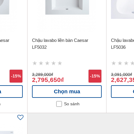
aesar
Chậu lavabo liền bàn Caesar
Chậu lavabo
LF5032
LF5036
3,289,000
đ
3,091,000
đ
-15%
-15%
2,795,650
2,627,3
đ
a
Chọn mua
h
So sánh