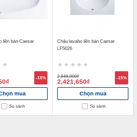
 liền bàn Caesar
Chậu lavabo liền bàn Caesar
LF5026
2,849,000
đ
-15%
-15%
50
2,421,650
đ
đ
Chọn mua
Chọn mua
So sánh
So sánh