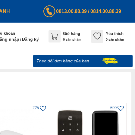
HANH
0813.00.88.39
/
0814.00.88.39
ài khoản
Giỏ hàng
Yêu thích
ăng nhập
Đăng ký
/
0
sản phẩm
0 sản phẩm
Theo dõi đơn hàng của bạn
225
699