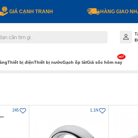
GIÁ CẠNH TRANH
HÀNG GIAO N
T
Đ
sáng
Thiết bị điện
Thiết bị nước
Gạch ốp lát
Giá sốc hôm nay
245
1,1N