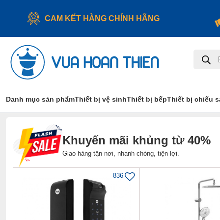
CAM KẾT HÀNG CHÍNH HÃNG
Tìm
kiếm
sản
phẩm
Danh mục sản phẩm
Thiết bị vệ sinh
Thiết bị bếp
Thiết bị chiếu 
Khuyến mãi khủng từ 40%
Giao hàng tận nơi, nhanh chóng, tiện lợi.
836