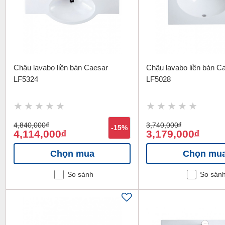
Chậu lavabo liền bàn Caesar
Chậu lavabo liền bàn C
LF5324
LF5028
4,840,000
đ
3,740,000
đ
-15%
4,114,000
3,179,000
đ
đ
Chọn mua
Chọn mu
So sánh
So sán