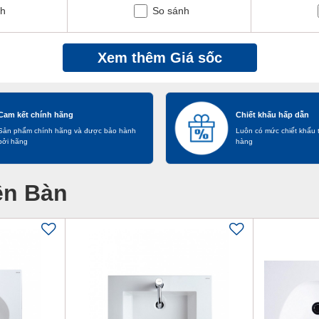
nh
So sánh
Xem thêm Giá sốc
Cam kết chính hãng
Chiết khấu hấp dẫn
Sản phẩm chính hãng và được bảo hành
Luôn có mức chiết khấu 
bởi hãng
hàng
ền Bàn