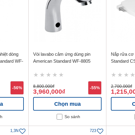
hiệt dòng
Vòi lavabo cảm ứng dùng pin
Nắp rửa cơ 
andard WF-
American Standard WF-8805
Standard 
8,800,000
đ
2,700,000
đ
-56%
-55%
3,960,000
1,215,0
đ
a
Chọn mua
nh
So sánh
1,3N
723