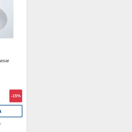
aesar
-15%
a
h