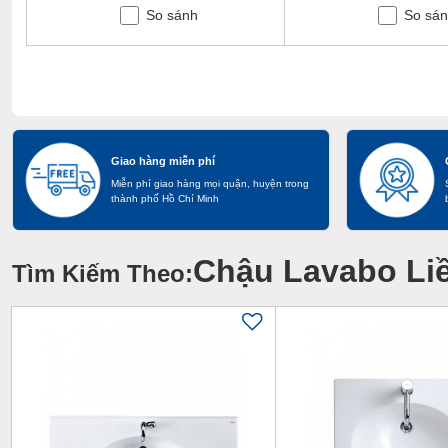
So sánh
So sá
Giao hàng miễn phí
Miễn phí giao hàng mọi quận, huyện trong
thành phố Hồ Chí Minh
Chậu Lavabo Li
Tìm Kiếm Theo: