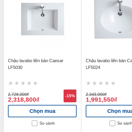
Chậu lavabo liền bàn Caesar
Chậu lavabo liền bàn C
LF5030
LF5024
2,728,000
đ
2,343,000
đ
-15%
2,318,800
1,991,550
đ
đ
Chọn mua
Chọn mu
So sánh
So sán