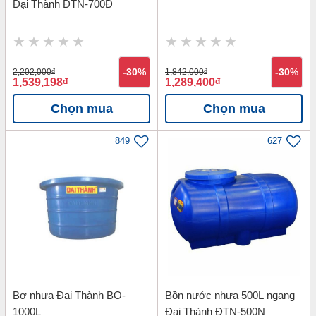
Đại Thành ĐTN-700Đ
2,202,000
đ
-30%
1,842,000
đ
-30%
1,539,198
đ
1,289,400
đ
Chọn mua
Chọn mua
849
627
Bơ nhựa Đại Thành BO-
Bồn nước nhựa 500L ngang
1000L
Đại Thành ĐTN-500N