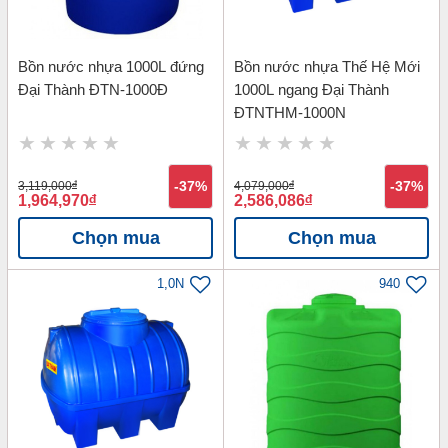
Bồn nước nhựa 1000L đứng
Bồn nước nhựa Thế Hệ Mới
Đại Thành ĐTN-1000Đ
1000L ngang Đại Thành
ĐTNTHM-1000N
3,119,000
đ
-37%
4,079,000
đ
-37%
1,964,970
đ
2,586,086
đ
Chọn mua
Chọn mua
1,0N
940