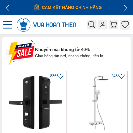
CAM KẾT HÀNG CHÍNH HÃNG
Khuyến mãi khủng từ 40%
Giao hàng tận nơi, nhanh chóng, tiện lợi.
836
245