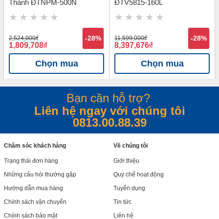
Thành ĐTNPM-500N
ĐTV5815-160L
2,524,000
đ
-28%
11,599,000
đ
-28%
1,809,708
đ
8,397,676
đ
Chọn mua
Chọn mua
Bạn cần hỗ trợ?
Liên hệ ngay với chúng tôi
0813.00.88.39
Chăm sóc khách hàng
Về chúng tôi
Trạng thái đơn hàng
Giới thiệu
Những câu hỏi thường gặp
Quy chế hoạt động
Hướng dẫn mua hàng
Tuyển dụng
Chính sách vận chuyển
Tin tức
Chính sách bảo mật
Liên hệ