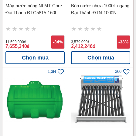
Máy nước nóng NLMT Core
Bồn nước nhựa 1000L ngang
Đại Thành ĐTC5815-160L
Đại Thành ĐTN-1000N
11,599,000
đ
-34%
3,579,000
đ
-33%
7,655,340
đ
2,412,246
đ
Chọn mua
Chọn mua
1,3N
360