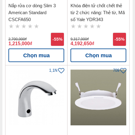
Nắp rửa cơ dòng Slim 3
Khóa điện tử chốt chết thẻ
American Standard
từ 2 chức năng: Thẻ từ, Mã
CSCFA650
số Yale YDR343
2,700,000
đ
-55%
9,317,000
đ
-55%
1,215,000
đ
4,192,650
đ
Chọn mua
Chọn mua
1,1N
709