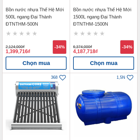
Bồn nước nhựa Thế Hệ Mới
Bồn nước nhựa Thế Hệ Mới
500L ngang Đại Thành
1500L ngang Đại Thành
ĐTNTHM-500N
ĐTNTHM-1500N
2,124,000
đ
-34%
6,374,000
đ
-34%
1,399,716
đ
4,187,718
đ
Chọn mua
Chọn mua
368
1,5N