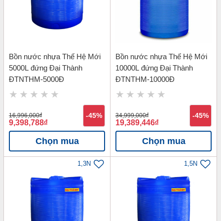
Bồn nước nhựa Thế Hệ Mới
Bồn nước nhựa Thế Hệ Mới
5000L đứng Đại Thành
10000L đứng Đại Thành
ĐTNTHM-5000Đ
ĐTNTHM-10000Đ
16,996,000
đ
-45%
34,999,000
đ
-45%
9,398,788
đ
19,389,446
đ
Chọn mua
Chọn mua
1,3N
1,5N