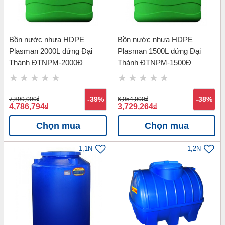
Bồn nước nhựa HDPE
Bồn nước nhựa HDPE
Plasman 2000L đứng Đại
Plasman 1500L đứng Đại
Thành ĐTNPM-2000Đ
Thành ĐTNPM-1500Đ
7,899,000
đ
-39%
6,054,000
đ
-38%
4,786,794
đ
3,729,264
đ
Chọn mua
Chọn mua
1,1N
1,2N