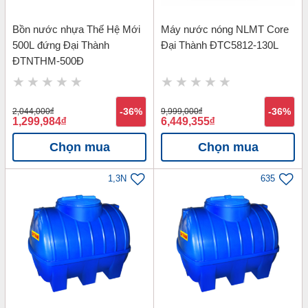
Bồn nước nhựa Thế Hệ Mới
Máy nước nóng NLMT Core
500L đứng Đại Thành
Đại Thành ĐTC5812-130L
ĐTNTHM-500Đ
2,044,000
đ
-36%
9,999,000
đ
-36%
1,299,984
đ
6,449,355
đ
Chọn mua
Chọn mua
1,3N
635