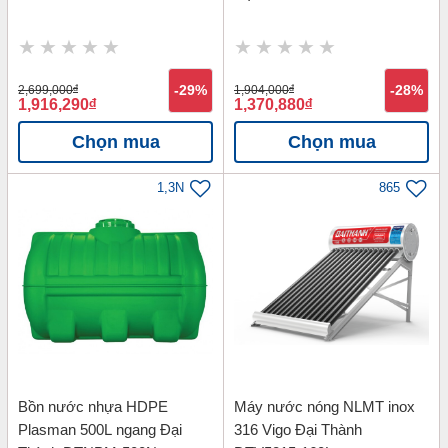
2,699,000
đ
-29%
1,904,000
đ
-28%
1,916,290
đ
1,370,880
đ
Chọn mua
Chọn mua
1,3N
865
Bồn nước nhựa HDPE
Máy nước nóng NLMT inox
Plasman 500L ngang Đại
316 Vigo Đại Thành