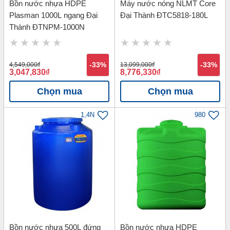
Bồn nước nhựa HDPE
Máy nước nóng NLMT Core
Plasman 1000L ngang Đại
Đại Thành ĐTC5818-180L
Thành ĐTNPM-1000N
4,549,000
đ
-33%
13,099,000
đ
-33%
3,047,830
đ
8,776,330
đ
Chọn mua
Chọn mua
1,4N
980
Bồn nước nhựa 500L đứng
Bồn nước nhựa HDPE