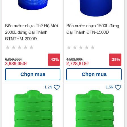
Bồn nước nhựa Thế Hệ Mới
Bồn nước nhựa 1500L đứng
2000L đứng Đại Thành
Đại Thành ĐTN-1500Đ
ĐTNTHM-2000Đ
6,859,000
đ
-43%
4,503,000
đ
-39%
3,889,053
đ
2,728,818
đ
Chọn mua
Chọn mua
1,2N
1,5N