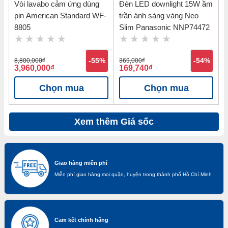
Vòi lavabo cảm ứng dùng
Đèn LED downlight 15W ầm
pin American Standard WF-
trần ánh sáng vàng Neo
8805
Slim Panasonic NNP74472
8,800,000
đ
-55%
369,000
đ
-54%
3,960,000
đ
169,740
đ
Chọn mua
Chọn mua
Xem thêm Giá sốc
Giao hàng miễn phí
Miễn phí giao hàng mọi quận, huyện trong thành phố Hồ Chí Minh
Cam kết chính hãng