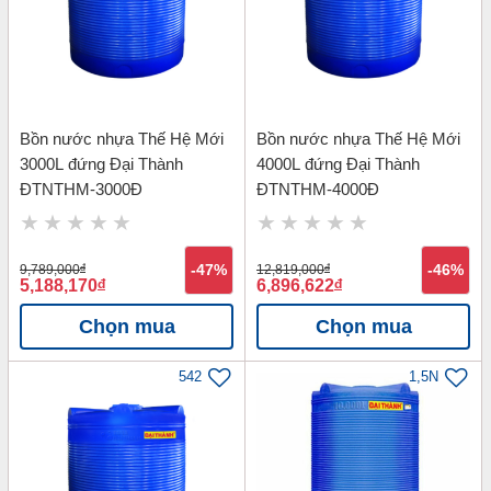
Bồn nước nhựa Thế Hệ Mới
Bồn nước nhựa Thế Hệ Mới
3000L đứng Đại Thành
4000L đứng Đại Thành
ĐTNTHM-3000Đ
ĐTNTHM-4000Đ
9,789,000
đ
-47%
12,819,000
đ
-46%
5,188,170
đ
6,896,622
đ
Chọn mua
Chọn mua
542
1,5N