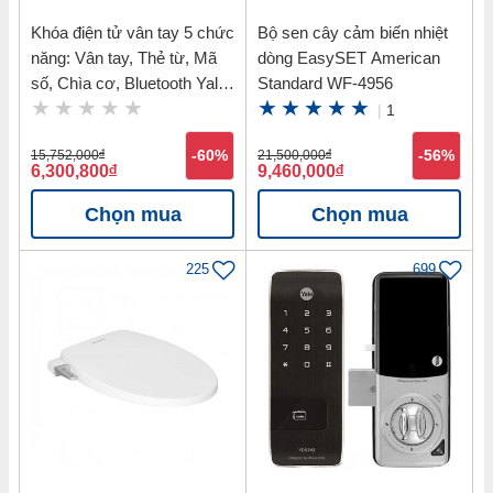
Khóa điện tử vân tay 5 chức
Bộ sen cây cảm biến nhiệt
năng: Vân tay, Thẻ từ, Mã
dòng EasySET American
số, Chìa cơ, Bluetooth Yale
Standard WF-4956
YDM7116 MB
|
1
15,752,000
đ
-60%
21,500,000
đ
-56%
6,300,800
đ
9,460,000
đ
Chọn mua
Chọn mua
225
699