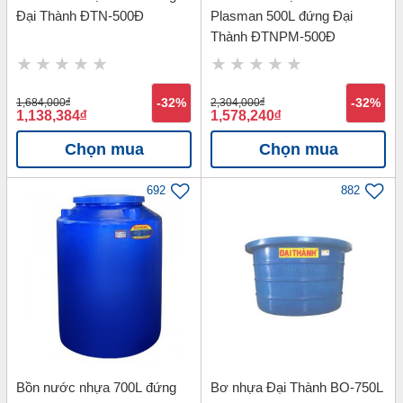
Đại Thành ĐTN-500Đ
Plasman 500L đứng Đại
Thành ĐTNPM-500Đ
1,684,000
đ
-32%
2,304,000
đ
-32%
1,138,384
đ
1,578,240
đ
Chọn mua
Chọn mua
692
882
Bồn nước nhựa 700L đứng
Bơ nhựa Đại Thành BO-750L