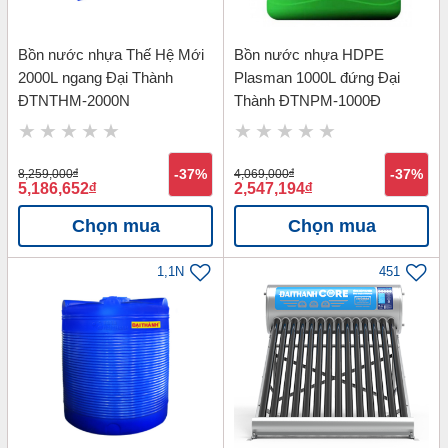
Bồn nước nhựa Thế Hệ Mới
Bồn nước nhựa HDPE
2000L ngang Đại Thành
Plasman 1000L đứng Đại
ĐTNTHM-2000N
Thành ĐTNPM-1000Đ
8,259,000
đ
-37%
4,069,000
đ
-37%
5,186,652
đ
2,547,194
đ
Chọn mua
Chọn mua
1,1N
451