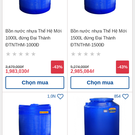
Bồn nước nhựa Thế Hệ Mới
Bồn nước nhựa Thế Hệ Mới
1000L đứng Đại Thành
1500L đứng Đại Thành
ĐTNTHM-1000Đ
ĐTNTHM-1500Đ
3,479,000
đ
-43%
5,274,000
đ
-43%
1,983,030
đ
2,985,084
đ
Chọn mua
Chọn mua
1,0N
854