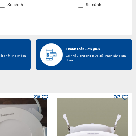
So sánh
So sánh
Thanh toán đơn giản
tốt nhất cho khách
Có nhiều phương thức để khách hàng lựa
chọn
208
767