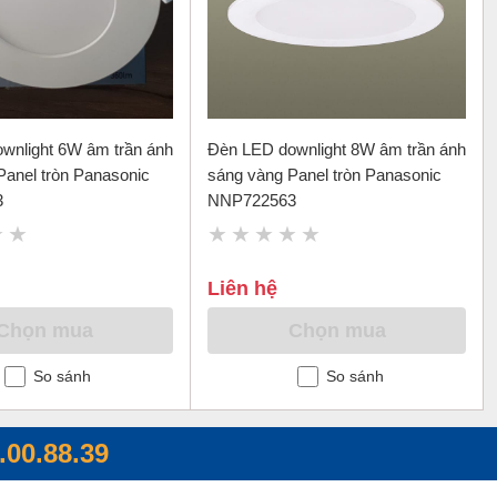
nlight 6W âm trần ánh
Đèn LED downlight 8W âm trần ánh
Panel tròn Panasonic
sáng vàng Panel tròn Panasonic
3
NNP722563
Liên hệ
Chọn mua
Chọn mua
So sánh
So sánh
.00.88.39