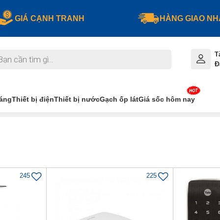
GIÁ CẠNH TRANH
HÀNG GIAO N
T
Đ
sáng
Thiết bị điện
Thiết bị nước
Gạch ốp lát
Giá sốc hôm nay
245
225