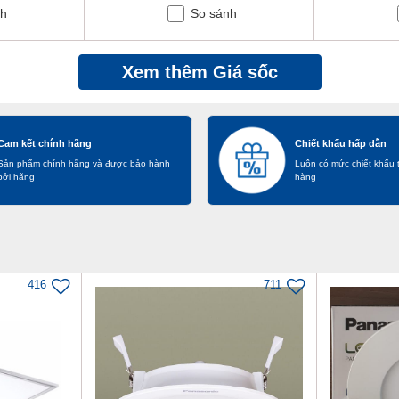
nh
So sánh
Xem thêm Giá sốc
Cam kết chính hãng
Chiết khấu hấp dẫn
Sản phẩm chính hãng và được bảo hành
Luôn có mức chiết khấu 
bởi hãng
hàng
416
711