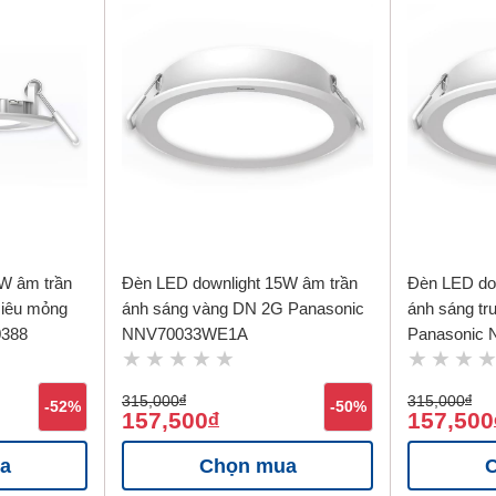
W âm trần
Đèn LED downlight 15W âm trần
Đèn LED do
siêu mỏng
ánh sáng vàng DN 2G Panasonic
ánh sáng tr
0388
NNV70033WE1A
Panasonic
315,000
đ
315,000
đ
-52%
-50%
157,500
157,500
đ
a
Chọn mua