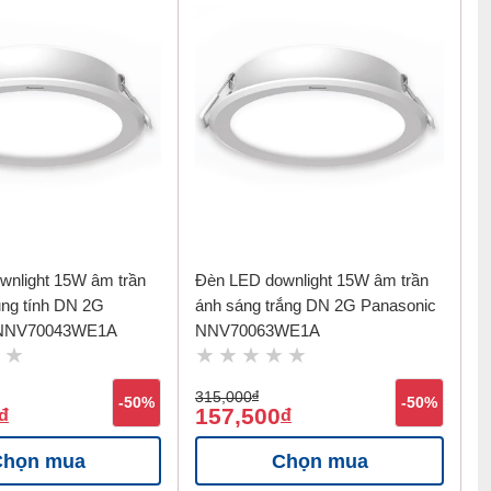
wnlight 15W âm trần
Đèn LED downlight 15W âm trần
ung tính DN 2G
ánh sáng trắng DN 2G Panasonic
 NNV70043WE1A
NNV70063WE1A
315,000
đ
-50%
-50%
157,500
đ
đ
Chọn mua
Chọn mua