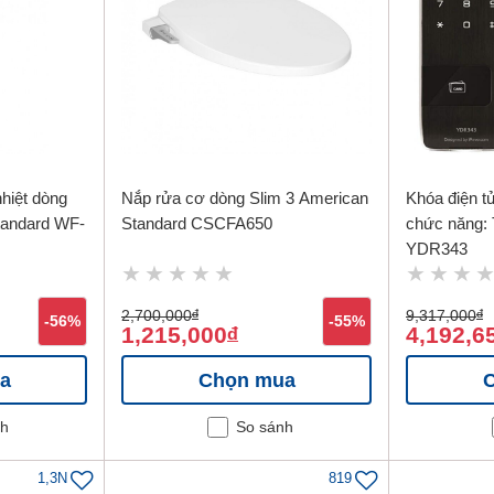
hiệt dòng
Nắp rửa cơ dòng Slim 3 American
Khóa điện tử
andard WF-
Standard CSCFA650
chức năng: 
YDR343
2,700,000
đ
9,317,000
đ
-56%
-55%
1,215,000
4,192,6
đ
a
Chọn mua
nh
So sánh
1,3N
819