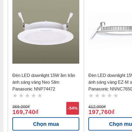
Đèn LED downlight 15W ầm trần
Đèn LED downlight 15
ánh sáng vàng Neo Slim
ánh sáng vàng EZ-M 
Panasonic NNP74472
Panasonic NNNC765
369,000
đ
412,000
đ
-54%
169,740
197,760
đ
đ
Chọn mua
Chọn mu