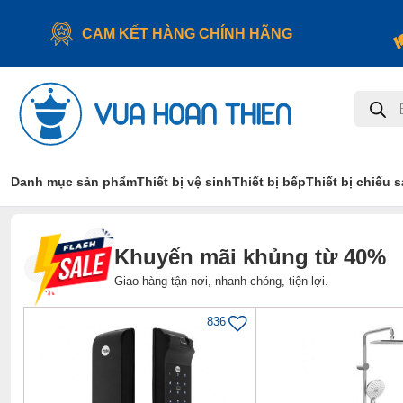
CAM KẾT HÀNG CHÍNH HÃNG
Tìm
kiếm
sản
phẩm
Danh mục sản phẩm
Thiết bị vệ sinh
Thiết bị bếp
Thiết bị chiếu 
Khuyến mãi khủng từ 40%
Giao hàng tận nơi, nhanh chóng, tiện lợi.
836