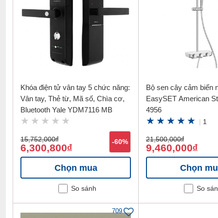
Khóa điện tử vân tay 5 chức năng:
Bộ sen cây cảm biến n
Vân tay, Thẻ từ, Mã số, Chìa cơ,
EasySET American St
Bluetooth Yale YDM7116 MB
4956
|
1
15,752,000
đ
21,500,000
đ
-60%
6,300,800
9,460,000
đ
đ
Chọn mua
Chọn mu
So sánh
So sá
709