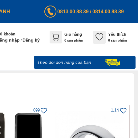
HANH
0813.00.88.39
/
0814.00.88.39
ài khoản
Giỏ hàng
Yêu thích
ăng nhập
Đăng ký
/
0
sản phẩm
0 sản phẩm
Theo dõi đơn hàng của bạn
699
1,1N