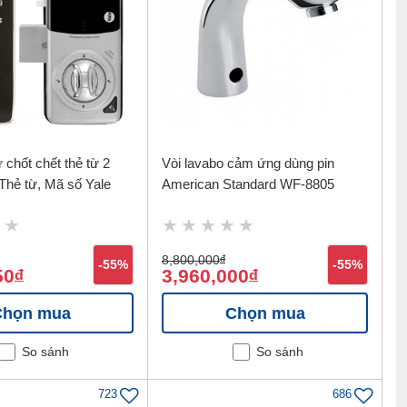
 chốt chết thẻ từ 2
Vòi lavabo cảm ứng dùng pin
Thẻ từ, Mã số Yale
American Standard WF-8805
8,800,000
đ
-55%
-55%
50
3,960,000
đ
đ
Chọn mua
Chọn mua
So sánh
So sánh
723
686