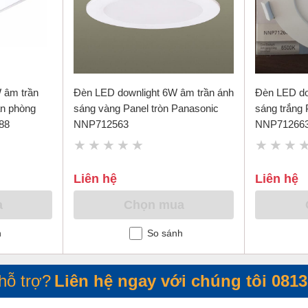
 âm trần
Đèn LED downlight 6W âm trần ánh
Đèn LED dow
ăn phòng
sáng vàng Panel tròn Panasonic
sáng trắng 
88
NNP712563
NNP71266
Liên hệ
Liên hệ
a
Chọn mua
h
So sánh
hỗ trợ?
Liên hệ ngay với chúng tôi
0813