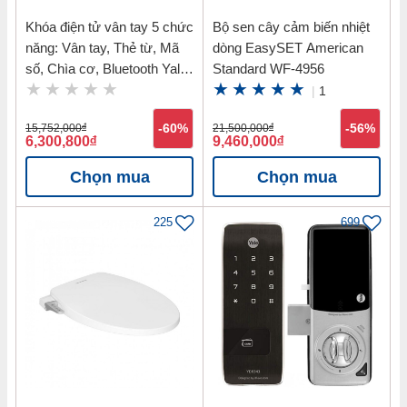
Khóa điện tử vân tay 5 chức
Bộ sen cây cảm biến nhiệt
năng: Vân tay, Thẻ từ, Mã
dòng EasySET American
số, Chìa cơ, Bluetooth Yale
Standard WF-4956
YDM7116 MB
|
1
15,752,000
đ
-60%
21,500,000
đ
-56%
6,300,800
đ
9,460,000
đ
Chọn mua
Chọn mua
225
699