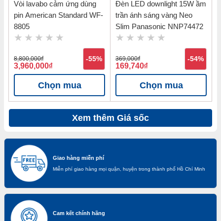
Vòi lavabo cảm ứng dùng
Đèn LED downlight 15W ầm
pin American Standard WF-
trần ánh sáng vàng Neo
8805
Slim Panasonic NNP74472
8,800,000
đ
-55%
369,000
đ
-54%
3,960,000
đ
169,740
đ
Chọn mua
Chọn mua
Xem thêm Giá sốc
Giao hàng miễn phí
Miễn phí giao hàng mọi quận, huyện trong thành phố Hồ Chí Minh
Cam kết chính hãng