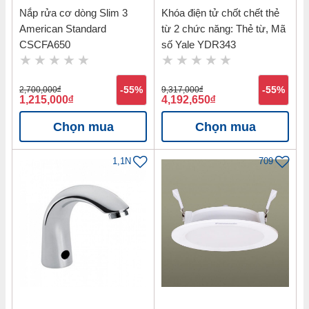
Nắp rửa cơ dòng Slim 3
Khóa điện tử chốt chết thẻ
American Standard
từ 2 chức năng: Thẻ từ, Mã
CSCFA650
số Yale YDR343
2,700,000
đ
-55%
9,317,000
đ
-55%
1,215,000
đ
4,192,650
đ
Chọn mua
Chọn mua
1,1N
709