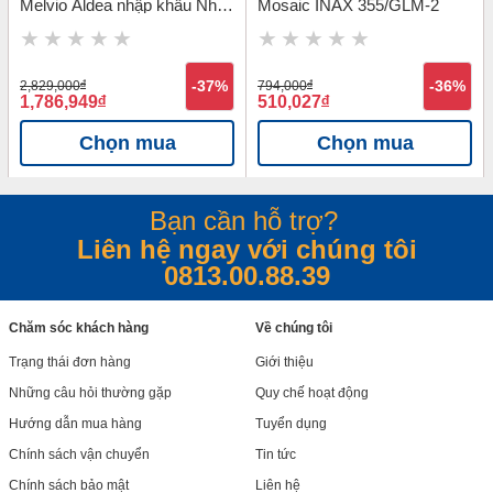
Melvio Aldea nhập khẩu Nhật
Mosaic INAX 355/GLM-2
Bản INAX HAL-R/MAL-1
2,829,000
đ
-37%
794,000
đ
-36%
1,786,949
đ
510,027
đ
Chọn mua
Chọn mua
Bạn cần hỗ trợ?
Liên hệ ngay với chúng tôi
0813.00.88.39
Chăm sóc khách hàng
Về chúng tôi
Trạng thái đơn hàng
Giới thiệu
Những câu hỏi thường gặp
Quy chế hoạt động
Hướng dẫn mua hàng
Tuyển dụng
Chính sách vận chuyển
Tin tức
Chính sách bảo mật
Liên hệ