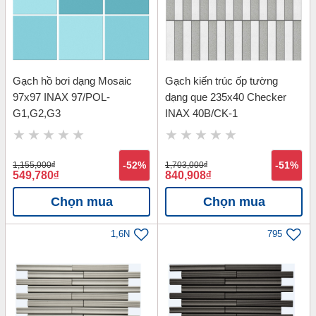
Gạch hồ bơi dạng Mosaic
Gạch kiến trúc ốp tường
97x97 INAX 97/POL-
dạng que 235x40 Checker
G1,G2,G3
INAX 40B/CK-1
1,155,000
đ
-52%
1,703,000
đ
-51%
549,780
đ
840,908
đ
Chọn mua
Chọn mua
1,6N
795