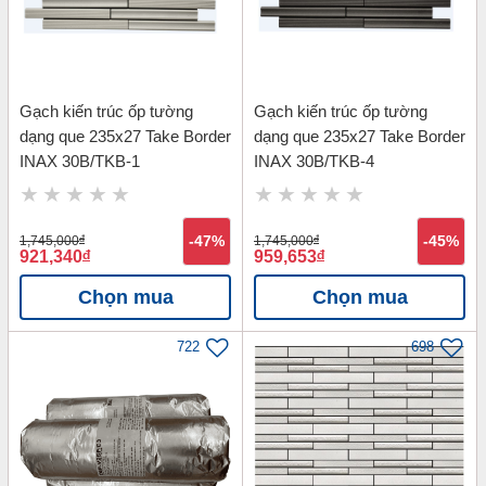
Gạch kiến trúc ốp tường
Gạch kiến trúc ốp tường
dạng que 235x27 Take Border
dạng que 235x27 Take Border
INAX 30B/TKB-1
INAX 30B/TKB-4
1,745,000
đ
-47%
1,745,000
đ
-45%
921,340
đ
959,653
đ
Chọn mua
Chọn mua
722
698