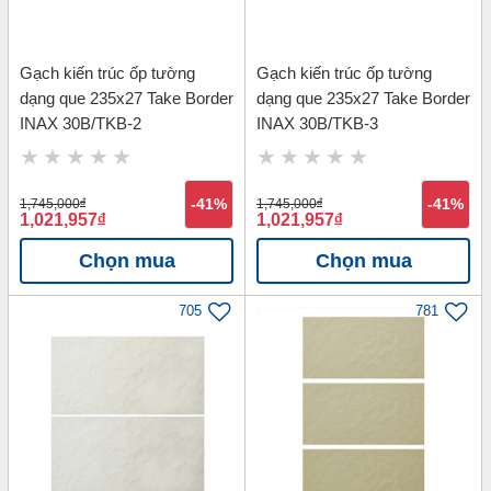
Gạch kiến trúc ốp tường
Gạch kiến trúc ốp tường
dạng que 235x27 Take Border
dạng que 235x27 Take Border
INAX 30B/TKB-2
INAX 30B/TKB-3
1,745,000
đ
-41%
1,745,000
đ
-41%
1,021,957
đ
1,021,957
đ
Chọn mua
Chọn mua
705
781