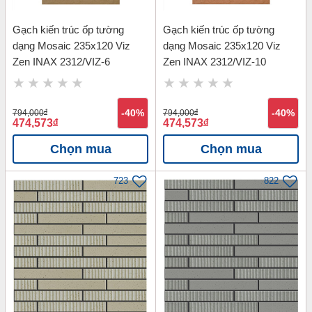
Gạch kiến trúc ốp tường
Gạch kiến trúc ốp tường
dạng Mosaic 235x120 Viz
dạng Mosaic 235x120 Viz
Zen INAX 2312/VIZ-6
Zen INAX 2312/VIZ-10
794,000
đ
-40%
794,000
đ
-40%
474,573
đ
474,573
đ
Chọn mua
Chọn mua
723
822