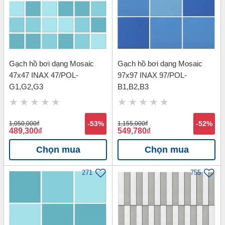
Gạch hồ bơi dạng Mosaic
Gạch hồ bơi dạng Mosaic
47x47 INAX 47/POL-
97x97 INAX 97/POL-
G1,G2,G3
B1,B2,B3
1,050,000
đ
-53%
1,155,000
đ
-52%
489,300
đ
549,780
đ
Chọn mua
Chọn mua
271
755