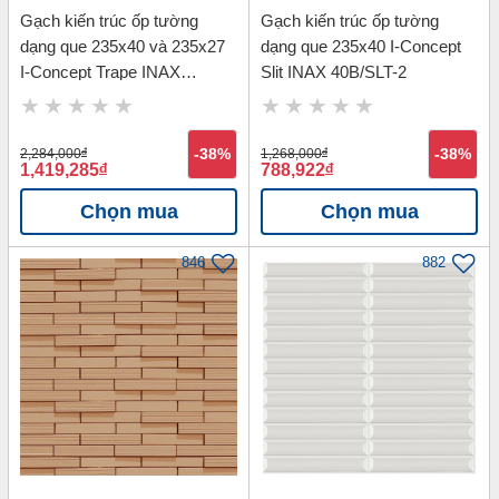
Gạch kiến trúc ốp tường
Gạch kiến trúc ốp tường
dạng que 235x40 và 235x27
dạng que 235x40 I-Concept
I-Concept Trape INAX
Slit INAX 40B/SLT-2
3040B/TRP-3
2,284,000
đ
-38%
1,268,000
đ
-38%
1,419,285
đ
788,922
đ
Chọn mua
Chọn mua
846
882