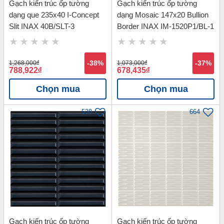
Gạch kiến trúc ốp tường
Gạch kiến trúc ốp tường
dạng que 235x40 I-Concept
dạng Mosaic 147x20 Bullion
Slit INAX 40B/SLT-3
Border INAX IM-1520P1/BL-1
1,268,000
đ
-38%
1,073,000
đ
-37%
788,922
đ
678,435
đ
Chọn mua
Chọn mua
538
664
Gạch kiến trúc ốp tường
Gạch kiến trúc ốp tường