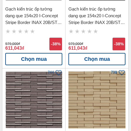
Gạch kiến trúc ốp tường
Gạch kiến trúc ốp tường
dạng que 154x20 I-Concept
dạng que 154x20 I-Concept
Stripe Border INAX 20B/STB-
Stripe Border INAX 20B/STB-
2
3
979,000
đ
-38%
979,000
đ
-38%
611,043
đ
611,043
đ
Chọn mua
Chọn mua
744
799