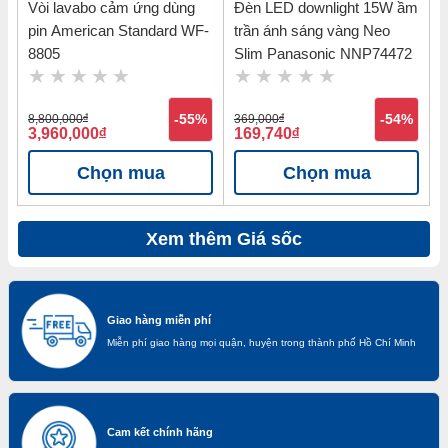
Vòi lavabo cảm ứng dùng
Đèn LED downlight 15W ầm
pin American Standard WF-
trần ánh sáng vàng Neo
8805
Slim Panasonic NNP74472
8,800,000
đ
-55%
369,000
đ
-54%
3,960,000
đ
169,740
đ
Chọn mua
Chọn mua
Xem thêm Giá sốc
Giao hàng miễn phí
Miễn phí giao hàng mọi quận, huyện trong thành phố Hồ Chí Minh
Cam kết chính hãng