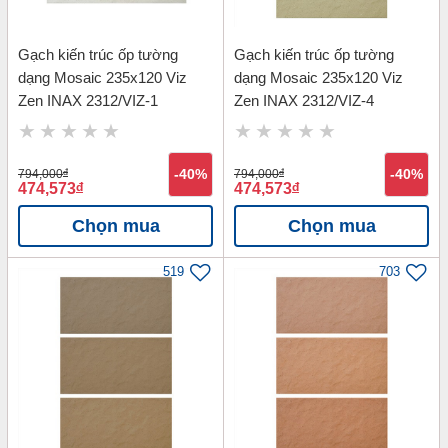
Gạch kiến trúc ốp tường
Gạch kiến trúc ốp tường
dạng Mosaic 235x120 Viz
dạng Mosaic 235x120 Viz
Zen INAX 2312/VIZ-1
Zen INAX 2312/VIZ-4
794,000
đ
-40%
794,000
đ
-40%
474,573
đ
474,573
đ
Chọn mua
Chọn mua
519
703