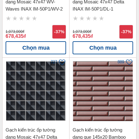
dạng Mosaic 47x47 WV-
dạng Mosaic 47x47 Delta
Waves INAX IM-50P1/WV-2
INAX IM-50P1/DL-1
1,073,000
đ
-37%
1,073,000
đ
-37%
678,435
đ
678,435
đ
Chọn mua
Chọn mua
727
889
Gạch kiến trúc ốp tường
Gạch kiến trúc ốp tường
dạng Mosaic 47x47 Delta
dạng que 145x20 Bamboo