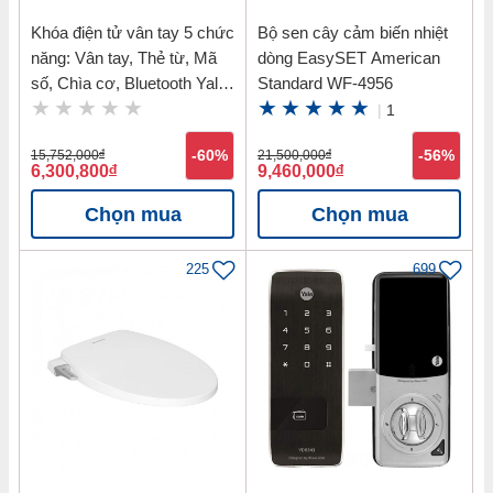
Khóa điện tử vân tay 5 chức
Bộ sen cây cảm biến nhiệt
năng: Vân tay, Thẻ từ, Mã
dòng EasySET American
số, Chìa cơ, Bluetooth Yale
Standard WF-4956
YDM7116 MB
|
1
15,752,000
đ
-60%
21,500,000
đ
-56%
6,300,800
đ
9,460,000
đ
Chọn mua
Chọn mua
225
699