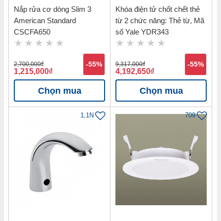
Nắp rửa cơ dòng Slim 3
Khóa điện tử chốt chết thẻ
American Standard
từ 2 chức năng: Thẻ từ, Mã
CSCFA650
số Yale YDR343
2,700,000
đ
-55%
9,317,000
đ
-55%
1,215,000
đ
4,192,650
đ
Chọn mua
Chọn mua
1,1N
709