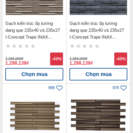
Gạch kiến trúc ốp tường
Gạch kiến trúc ốp tường
dạng que 235x40 và 235x27
dạng que 235x40 và 235x27
I-Concept Trape INAX
I-Concept Trape INAX
3040B/TRP-2
3040B/TRP-4
2,284,000
đ
-43%
2,284,000
đ
-43%
1,298,139
đ
1,298,139
đ
Chọn mua
Chọn mua
899
978