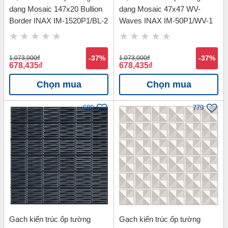
dạng Mosaic 147x20 Bullion
dạng Mosaic 47x47 WV-
Border INAX IM-1520P1/BL-2
Waves INAX IM-50P1/WV-1
1,073,000
đ
-37%
1,073,000
đ
-37%
678,435
đ
678,435
đ
Chọn mua
Chọn mua
689
779
Gạch kiến trúc ốp tường
Gạch kiến trúc ốp tường