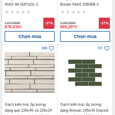
INAX IM-50P1/DL-2
Border INAX 20B/BB-3
1,073,000
đ
-37%
1,060,000
đ
-37%
678,435
đ
669,207
đ
Chọn mua
Chọn mua
699
737
Gạch kiến trúc ốp tường
Gạch kiến trúc ốp tường
dạng que 226x45 và 226x24
dạng Mosaic 145x45 Glazed