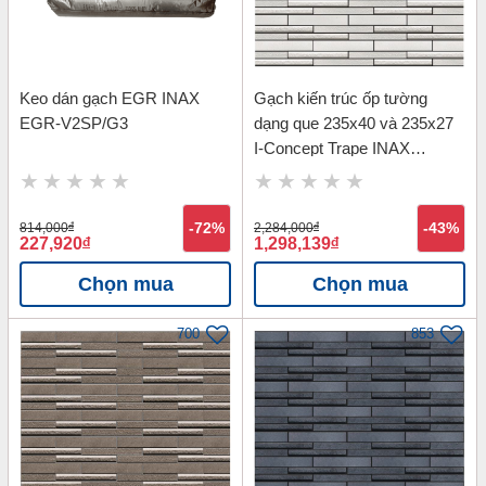
Keo dán gạch EGR INAX
Gạch kiến trúc ốp tường
EGR-V2SP/G3
dạng que 235x40 và 235x27
I-Concept Trape INAX
3040B/TRP-1
814,000
đ
-72%
2,284,000
đ
-43%
227,920
đ
1,298,139
đ
Chọn mua
Chọn mua
700
853