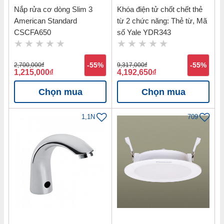
Nắp rửa cơ dòng Slim 3
Khóa điện tử chốt chết thẻ
American Standard
từ 2 chức năng: Thẻ từ, Mã
CSCFA650
số Yale YDR343
2,700,000
đ
-55%
9,317,000
đ
-55%
1,215,000
đ
4,192,650
đ
Chọn mua
Chọn mua
1,1N
709