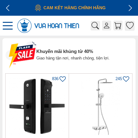
CAM KẾT HÀNG CHÍNH HÃNG
Khuyến mãi khủng từ 40%
Giao hàng tận nơi, nhanh chóng, tiện lợi.
836
245