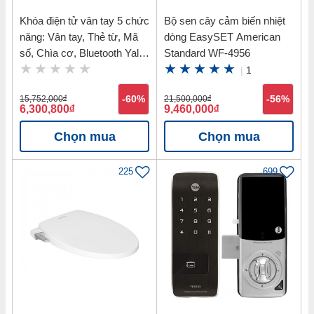
Khóa điện tử vân tay 5 chức
Bộ sen cây cảm biến nhiệt
năng: Vân tay, Thẻ từ, Mã
dòng EasySET American
số, Chìa cơ, Bluetooth Yale
Standard WF-4956
YDM7116 MB
|
1
15,752,000
đ
-60%
21,500,000
đ
-56%
6,300,800
đ
9,460,000
đ
Chọn mua
Chọn mua
225
699