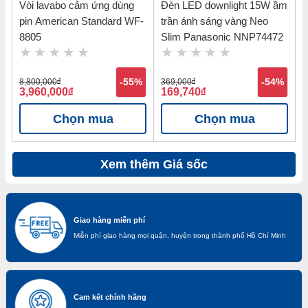
Vòi lavabo cảm ứng dùng
Đèn LED downlight 15W ầm
pin American Standard WF-
trần ánh sáng vàng Neo
8805
Slim Panasonic NNP74472
8,800,000
đ
-55%
369,000
đ
-54%
3,960,000
đ
169,740
đ
Chọn mua
Chọn mua
Xem thêm Giá sốc
Giao hàng miễn phí
Miễn phí giao hàng mọi quận, huyện trong thành phố Hồ Chí Minh
Cam kết chính hãng