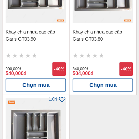
Khay chia nhựa cao cấp
Khay chia nhựa cao cấp
Garis GT03.90
Garis GT03.80
900,000
đ
-40%
840,000
đ
-40%
540,000
đ
504,000
đ
Chọn mua
Chọn mua
1,0N