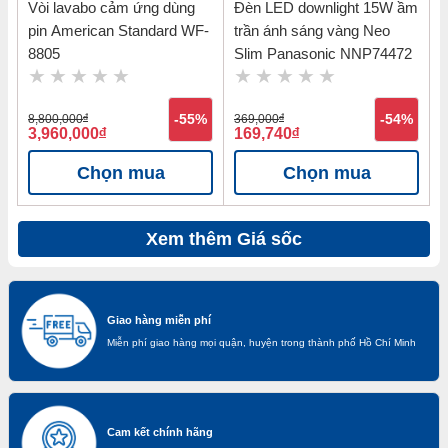
Vòi lavabo cảm ứng dùng
Đèn LED downlight 15W ầm
pin American Standard WF-
trần ánh sáng vàng Neo
8805
Slim Panasonic NNP74472
8,800,000
đ
-55%
369,000
đ
-54%
3,960,000
đ
169,740
đ
Chọn mua
Chọn mua
Xem thêm Giá sốc
Giao hàng miễn phí
Miễn phí giao hàng mọi quận, huyện trong thành phố Hồ Chí Minh
Cam kết chính hãng