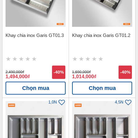
Khay chia inox Garis GT01.3
Khay chia inox Garis GT01.2
2,490,000
đ
-40%
1,690,000
đ
-40%
1,494,000
đ
1,014,000
đ
Chọn mua
Chọn mua
1,0N
4,5N