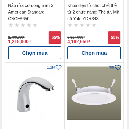
Nắp rửa cơ dòng Slim 3
Khóa điện tử chốt chết thẻ
American Standard
từ 2 chức năng: Thẻ từ, Mã
CSCFA650
số Yale YDR343
2,700,000
đ
-55%
9,317,000
đ
-55%
1,215,000
đ
4,192,650
đ
Chọn mua
Chọn mua
1,1N
709