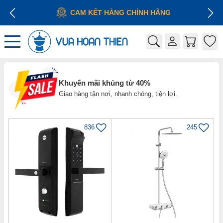
CAM KẾT HÀNG CHÍNH HÃNG
Khuyến mãi khủng từ 40%
Giao hàng tận nơi, nhanh chóng, tiện lợi.
836
245