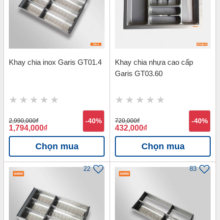
Khay chia inox Garis GT01.4
Khay chia nhựa cao cấp
Garis GT03.60
2,990,000
đ
-40%
720,000
đ
-40%
1,794,000
đ
432,000
đ
Chọn mua
Chọn mua
22
83