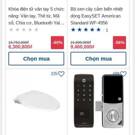
Khóa điện tử vân tay 5 chức
Bộ sen cây cảm biến nhiệt
năng: Vân tay, Thẻ từ, Mã
dòng EasySET American
số, Chìa cơ, Bluetooth Yale
Standard WF-4956
YDM7116 MB
|
1
15,752,000
đ
-60%
21,500,000
đ
-56%
6,300,800
đ
9,460,000
đ
Chọn mua
Chọn mua
225
699