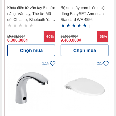
Khóa điện tử vân tay 5 chức
Bộ sen cây cảm biến nhiệt
năng: Vân tay, Thẻ từ, Mã
dòng EasySET American
số, Chìa cơ, Bluetooth Yale
Standard WF-4956
YDM7116 MB
|
1
15,752,000
đ
-60%
21,500,000
đ
-56%
6,300,800
đ
9,460,000
đ
Chọn mua
Chọn mua
1,1N
225