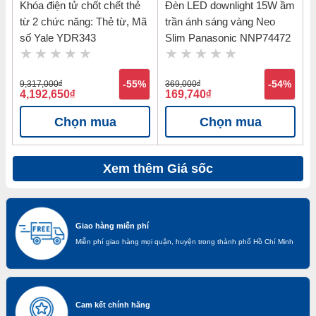
Khóa điện tử chốt chết thẻ
Đèn LED downlight 15W ầm
từ 2 chức năng: Thẻ từ, Mã
trần ánh sáng vàng Neo
số Yale YDR343
Slim Panasonic NNP74472
9,317,000
đ
-55%
369,000
đ
-54%
4,192,650
đ
169,740
đ
Chọn mua
Chọn mua
Xem thêm Giá sốc
Giao hàng miễn phí
Miễn phí giao hàng mọi quận, huyện trong thành phố Hồ Chí Minh
Cam kết chính hãng