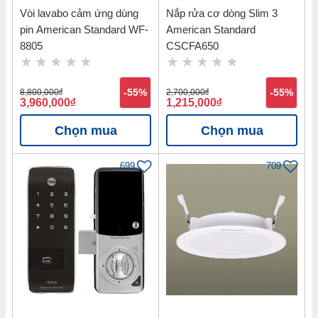
Vòi lavabo cảm ứng dùng
Nắp rửa cơ dòng Slim 3
pin American Standard WF-
American Standard
8805
CSCFA650
8,800,000
đ
-55%
2,700,000
đ
-55%
3,960,000
đ
1,215,000
đ
Chọn mua
Chọn mua
699
709