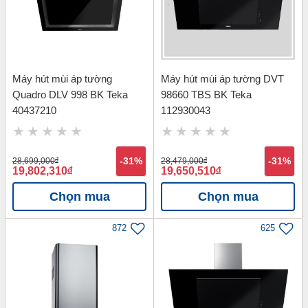
Máy hút mùi áp tường
Máy hút mùi áp tường DVT
Quadro DLV 998 BK Teka
98660 TBS BK Teka
40437210
112930043
28,699,000
đ
-31%
28,479,000
đ
-31%
19,802,310
đ
19,650,510
đ
Chọn mua
Chọn mua
872
625