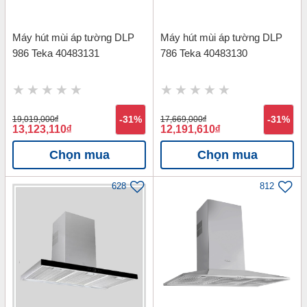
Máy hút mùi áp tường DLP
Máy hút mùi áp tường DLP
986 Teka 40483131
786 Teka 40483130
19,019,000
đ
-31%
17,669,000
đ
-31%
13,123,110
đ
12,191,610
đ
Chọn mua
Chọn mua
628
812