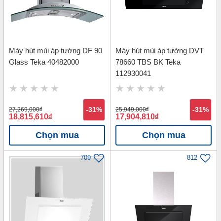
Máy hút mùi áp tường DF 90
Máy hút mùi áp tường DVT
Glass Teka 40482000
78660 TBS BK Teka
112930041
27,269,000
đ
-31%
25,949,000
đ
-31%
18,815,610
đ
17,904,810
đ
Chọn mua
Chọn mua
709
812