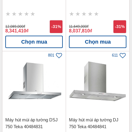
12,089,000
đ
-31%
11,649,000
đ
-31%
8,341,410
đ
8,037,810
đ
Chọn mua
Chọn mua
801
611
Máy hút mùi áp tường DSJ
Máy hút mùi áp tường DJ
750 Teka 40484831
750 Teka 40484841