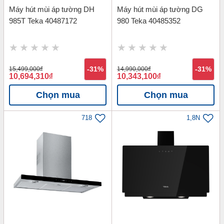
Máy hút mùi áp tường DH
Máy hút mùi áp tường DG
985T Teka 40487172
980 Teka 40485352
15,499,000
đ
-31%
14,990,000
đ
-31%
10,694,310
đ
10,343,100
đ
Chọn mua
Chọn mua
718
1,8N