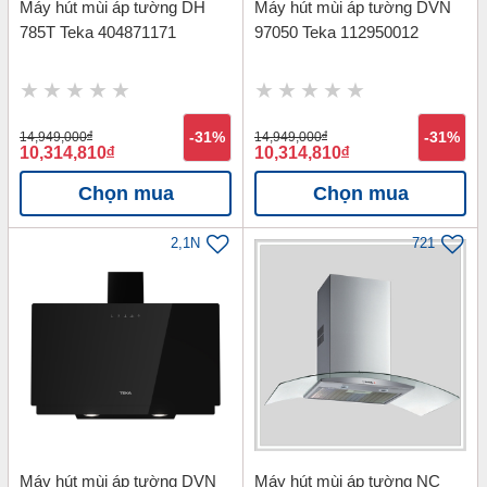
Máy hút mùi áp tường DH
Máy hút mùi áp tường DVN
785T Teka 404871171
97050 Teka 112950012
14,949,000
đ
-31%
14,949,000
đ
-31%
10,314,810
đ
10,314,810
đ
Chọn mua
Chọn mua
2,1N
721
Máy hút mùi áp tường DVN
Máy hút mùi áp tường NC