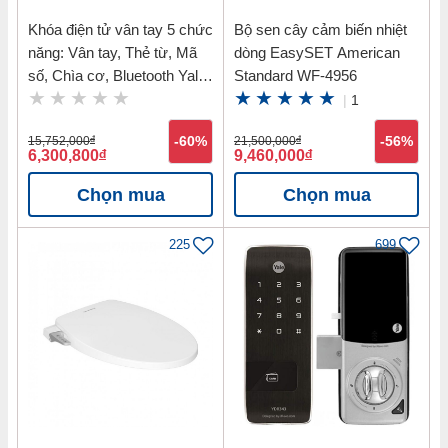
Khóa điện tử vân tay 5 chức
Bộ sen cây cảm biến nhiệt
năng: Vân tay, Thẻ từ, Mã
dòng EasySET American
số, Chìa cơ, Bluetooth Yale
Standard WF-4956
YDM7116 MB
|
1
15,752,000
đ
-60%
21,500,000
đ
-56%
6,300,800
đ
9,460,000
đ
Chọn mua
Chọn mua
225
699