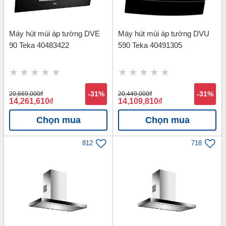
Máy hút mùi áp tường DVE
Máy hút mùi áp tường DVU
90 Teka 40483422
590 Teka 40491305
20,669,000
đ
-31%
20,449,000
đ
-31%
14,261,610
đ
14,109,810
đ
Chọn mua
Chọn mua
812
718