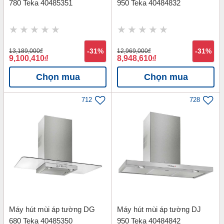
780 Teka 40485351
950 Teka 40484832
13,189,000
đ
-31%
12,969,000
đ
-31%
9,100,410
đ
8,948,610
đ
Chọn mua
Chọn mua
712
728
Máy hút mùi áp tường DG
Máy hút mùi áp tường DJ
680 Teka 40485350
950 Teka 40484842