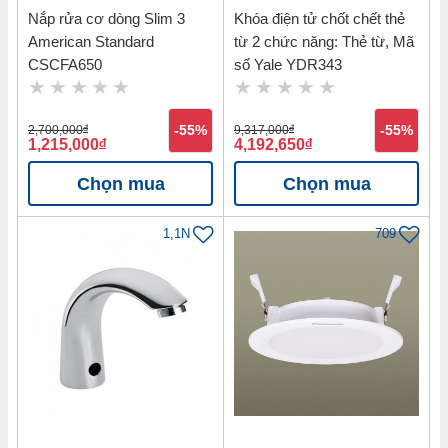
Nắp rửa cơ dòng Slim 3
Khóa điện tử chốt chết thẻ
American Standard
từ 2 chức năng: Thẻ từ, Mã
CSCFA650
số Yale YDR343
2,700,000
đ
-55%
9,317,000
đ
-55%
1,215,000
đ
4,192,650
đ
Chọn mua
Chọn mua
1,1N
709