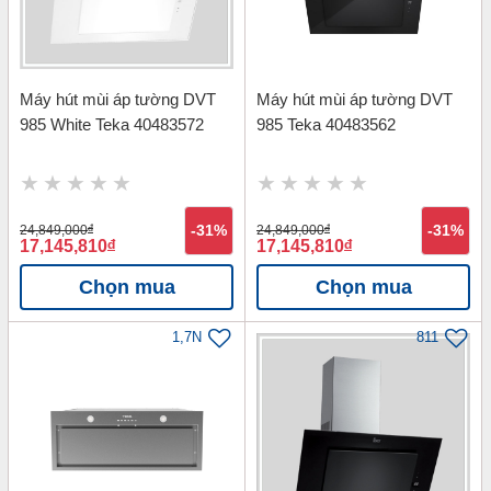
Máy hút mùi áp tường DVT
Máy hút mùi áp tường DVT
985 White Teka 40483572
985 Teka 40483562
24,849,000
đ
-31%
24,849,000
đ
-31%
17,145,810
đ
17,145,810
đ
Chọn mua
Chọn mua
1,7N
811