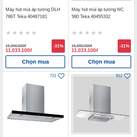
Máy hút mùi áp tường DLH
Máy hút mùi áp tường NC
786T Teka 40487181
980 Teka 40455332
15,990,000
đ
-31%
15,990,000
đ
-31%
11,033,100
đ
11,033,100
đ
Chọn mua
Chọn mua
721
812