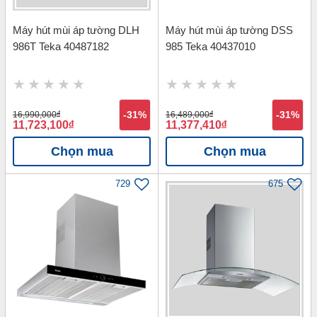
Máy hút mùi áp tường DLH
Máy hút mùi áp tường DSS
986T Teka 40487182
985 Teka 40437010
16,990,000
đ
-31%
16,489,000
đ
-31%
11,723,100
đ
11,377,410
đ
Chọn mua
Chọn mua
729
675