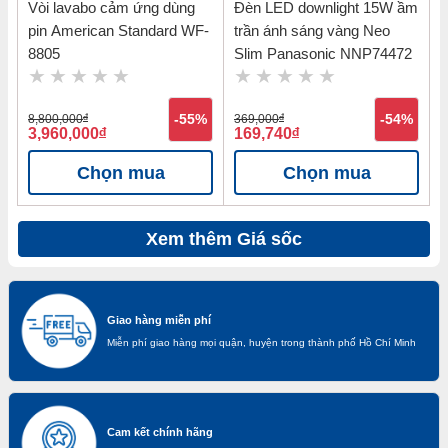
Vòi lavabo cảm ứng dùng
Đèn LED downlight 15W ầm
pin American Standard WF-
trần ánh sáng vàng Neo
8805
Slim Panasonic NNP74472
8,800,000
đ
-55%
369,000
đ
-54%
3,960,000
đ
169,740
đ
Chọn mua
Chọn mua
Xem thêm Giá sốc
Giao hàng miễn phí
Miễn phí giao hàng mọi quận, huyện trong thành phố Hồ Chí Minh
Cam kết chính hãng