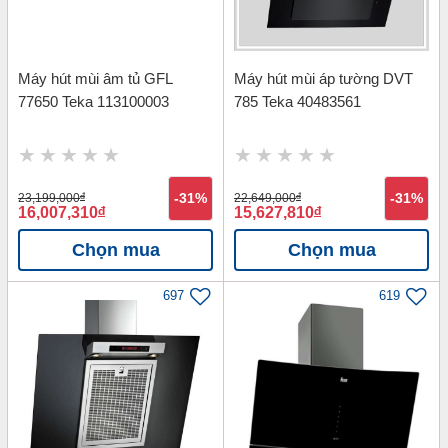
Máy hút mùi âm tủ GFL
Máy hút mùi áp tường DVT
77650 Teka 113100003
785 Teka 40483561
23,199,000
đ
-31%
22,649,000
đ
-31%
16,007,310
đ
15,627,810
đ
Chọn mua
Chọn mua
697
619