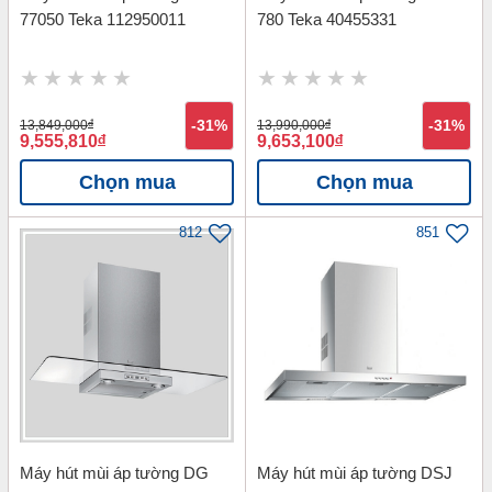
77050 Teka 112950011
780 Teka 40455331
13,849,000
đ
-31%
13,990,000
đ
-31%
9,555,810
đ
9,653,100
đ
Chọn mua
Chọn mua
812
851
Máy hút mùi áp tường DG
Máy hút mùi áp tường DSJ