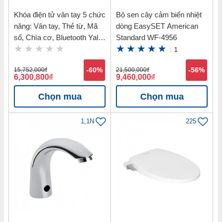
Khóa điện tử vân tay 5 chức
Bộ sen cây cảm biến nhiệt
năng: Vân tay, Thẻ từ, Mã
dòng EasySET American
số, Chìa cơ, Bluetooth Yale
Standard WF-4956
YDM7116 MB
|
1
15,752,000
đ
-60%
21,500,000
đ
-56%
6,300,800
đ
9,460,000
đ
Chọn mua
Chọn mua
1,1N
225