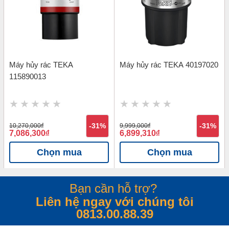
Máy hủy rác TEKA
Máy hủy rác TEKA 40197020
115890013
10,270,000
đ
-31%
9,999,000
đ
-31%
7,086,300
đ
6,899,310
đ
Chọn mua
Chọn mua
Bạn cần hỗ trợ?
Liên hệ ngay với chúng tôi
0813.00.88.39