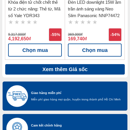
Khóa điện tử chốt chết thẻ
Đèn LED downlight 15W ầm
từ 2 chức năng: Thẻ từ, Mã
trần ánh sáng vàng Neo
số Yale YDR343
Slim Panasonic NNP74472
9,317,000
đ
-55%
369,000
đ
-54%
4,192,650
đ
169,740
đ
Chọn mua
Chọn mua
Xem thêm Giá sốc
Giao hàng miễn phí
Miễn phí giao hàng mọi quận, huyện trong thành phố Hồ Chí Minh
Cam kết chính hãng