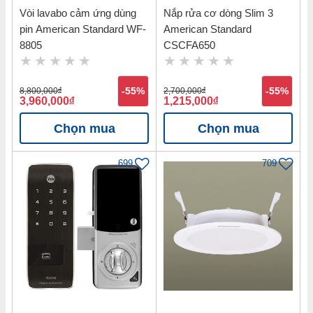
Vòi lavabo cảm ứng dùng
Nắp rửa cơ dòng Slim 3
pin American Standard WF-
American Standard
8805
CSCFA650
8,800,000
đ
-55%
2,700,000
đ
-55%
3,960,000
đ
1,215,000
đ
Chọn mua
Chọn mua
699
709