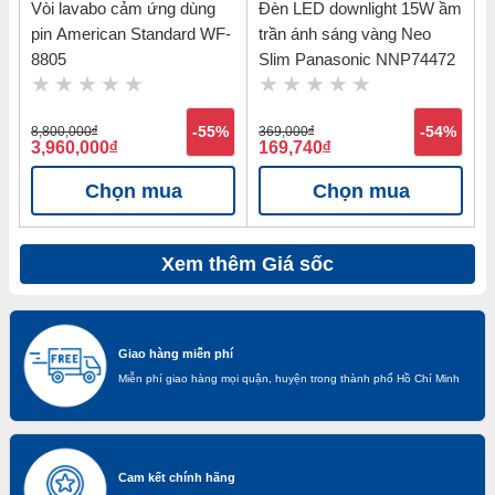
Vòi lavabo cảm ứng dùng
Đèn LED downlight 15W ầm
pin American Standard WF-
trần ánh sáng vàng Neo
8805
Slim Panasonic NNP74472
8,800,000
đ
-55%
369,000
đ
-54%
3,960,000
đ
169,740
đ
Chọn mua
Chọn mua
Xem thêm Giá sốc
Giao hàng miễn phí
Miễn phí giao hàng mọi quận, huyện trong thành phố Hồ Chí Minh
Cam kết chính hãng