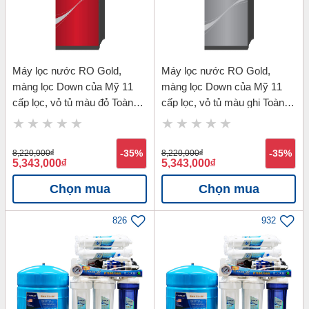
Máy lọc nước RO Gold,
Máy lọc nước RO Gold,
màng lọc Down của Mỹ 11
màng lọc Down của Mỹ 11
cấp lọc, vỏ tủ màu đỏ Toàn
cấp lọc, vỏ tủ màu ghi Toàn
Mỹ TMK-71411R
Mỹ TMK-71411G
8,220,000
đ
-35%
8,220,000
đ
-35%
5,343,000
đ
5,343,000
đ
Chọn mua
Chọn mua
826
932