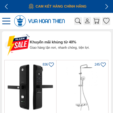
CAM KẾT HÀNG CHÍNH HÃNG
Khuyến mãi khủng từ 40%
Giao hàng tận nơi, nhanh chóng, tiện lợi.
836
245