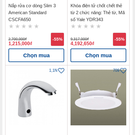
Nắp rửa cơ dòng Slim 3
Khóa điện tử chốt chết thẻ
American Standard
từ 2 chức năng: Thẻ từ, Mã
CSCFA650
số Yale YDR343
2,700,000
đ
-55%
9,317,000
đ
-55%
1,215,000
đ
4,192,650
đ
Chọn mua
Chọn mua
1,1N
709