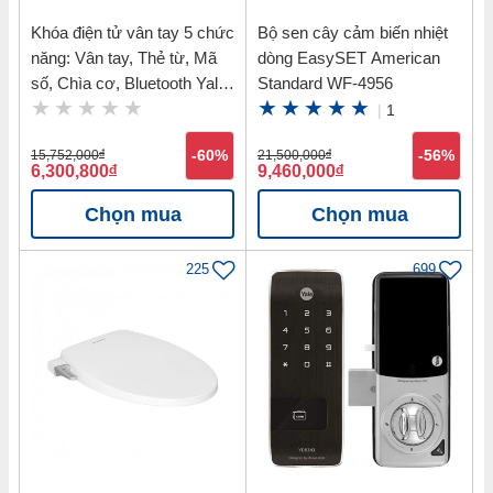
Khóa điện tử vân tay 5 chức
Bộ sen cây cảm biến nhiệt
năng: Vân tay, Thẻ từ, Mã
dòng EasySET American
số, Chìa cơ, Bluetooth Yale
Standard WF-4956
YDM7116 MB
|
1
15,752,000
đ
-60%
21,500,000
đ
-56%
6,300,800
đ
9,460,000
đ
Chọn mua
Chọn mua
225
699