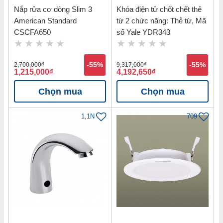
Nắp rửa cơ dòng Slim 3
Khóa điện tử chốt chết thẻ
American Standard
từ 2 chức năng: Thẻ từ, Mã
CSCFA650
số Yale YDR343
2,700,000
đ
-55%
9,317,000
đ
-55%
1,215,000
đ
4,192,650
đ
Chọn mua
Chọn mua
1,1N
709