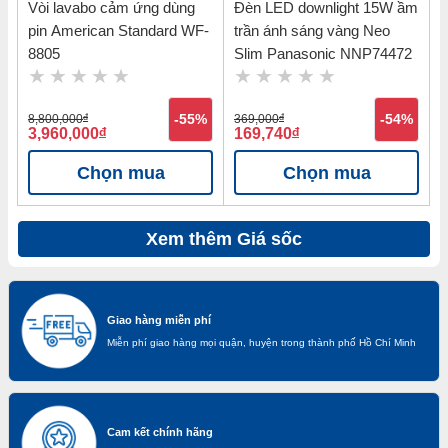
Vòi lavabo cảm ứng dùng
Đèn LED downlight 15W ầm
pin American Standard WF-
trần ánh sáng vàng Neo
8805
Slim Panasonic NNP74472
8,800,000
đ
-55%
369,000
đ
-54%
3,960,000
đ
169,740
đ
Chọn mua
Chọn mua
Xem thêm Giá sốc
Giao hàng miễn phí
Miễn phí giao hàng mọi quận, huyện trong thành phố Hồ Chí Minh
Cam kết chính hãng