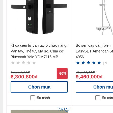
Khóa điện tử vân tay 5 chức năng:
Bộ sen cây cảm biến n
Vân tay, Thẻ từ, Mã số, Chìa cơ,
EasySET American St
Bluetooth Yale YDM7116 MB
4956
|
1
15,752,000
đ
21,500,000
đ
-60%
6,300,800
9,460,000
đ
đ
Chọn mua
Chọn mu
So sánh
So sá
709