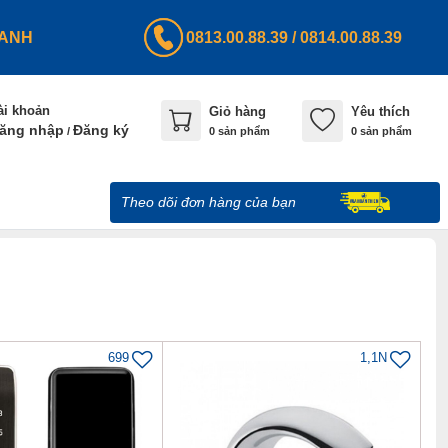
HANH
0813.00.88.39
/
0814.00.88.39
ài khoản
Giỏ hàng
Yêu thích
ăng nhập
Đăng ký
/
0
sản phẩm
0 sản phẩm
Theo dõi đơn hàng của bạn
699
1,1N