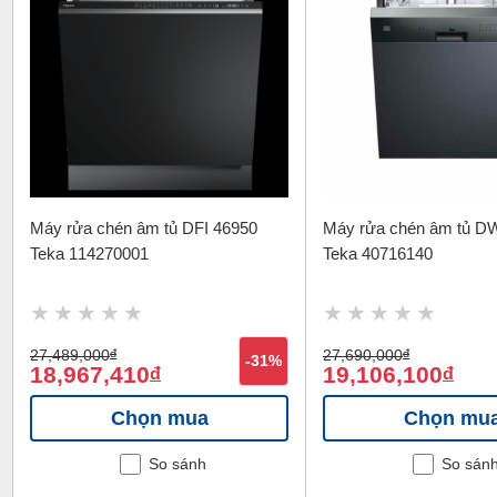
Máy rửa chén âm tủ DFI 46950
Máy rửa chén âm tủ D
Teka 114270001
Teka 40716140
27,489,000
đ
27,690,000
đ
-31%
18,967,410
19,106,100
đ
đ
Chọn mua
Chọn mu
So sánh
So sán