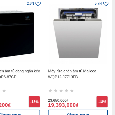
2,8N
5,7N
én âm tủ dạng ngăn kéo
Máy rửa chén âm tủ Malloca
QP6-87CP
WQP12-J7713FB
đ
23,650,000
đ
-18%
-18%
200
19,393,000
đ
đ
Chọn mua
Chọn mua