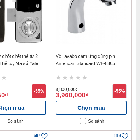
 chốt chết thẻ từ 2
Vòi lavabo cảm ứng dùng pin
Thẻ từ, Mã số Yale
American Standard WF-8805
8,800,000
đ
-55%
-55%
50
3,960,000
đ
đ
Chọn mua
Chọn mua
So sánh
So sánh
687
819