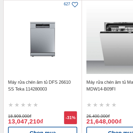
627
Máy rửa chén âm tủ DFS 26610
Máy rửa chén âm tủ Ma
SS Teka 114280003
MDW14-B09FI
18,909,000
đ
26,400,000
đ
-31%
13,047,210
21,648,000
đ
đ
Chọn mua
Chọn mu