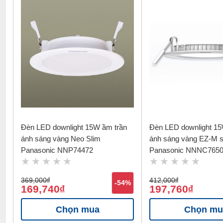
Đèn LED downlight 15W ầm trần
Đèn LED downlight 15
ánh sáng vàng Neo Slim
ánh sáng vàng EZ-M 
Panasonic NNP74472
Panasonic NNNC765
369,000
đ
412,000
đ
-54%
169,740
197,760
đ
đ
Chọn mua
Chọn mu