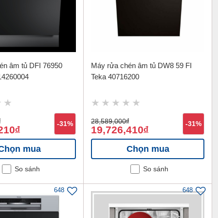
én âm tủ DFI 76950
Máy rửa chén âm tủ DW8 59 FI
14260004
Teka 40716200
đ
28,589,000
đ
-31%
-31%
210
19,726,410
đ
đ
Chọn mua
Chọn mua
So sánh
So sánh
648
648