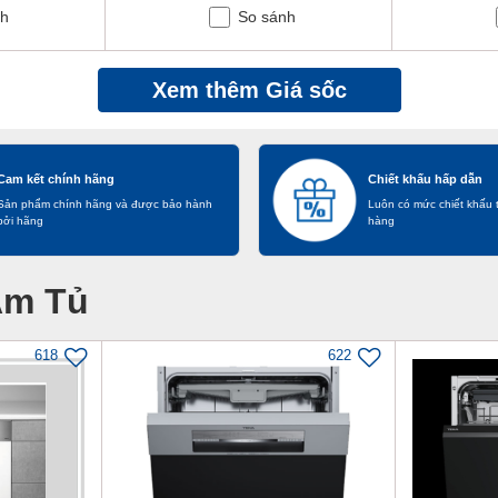
nh
So sánh
Xem thêm Giá sốc
Cam kết chính hãng
Chiết khấu hấp dẫn
Sản phẩm chính hãng và được bảo hành
Luôn có mức chiết khấu 
bởi hãng
hàng
Âm Tủ
618
622