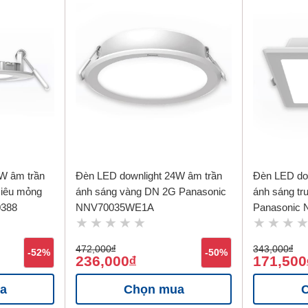
W âm trần
Đèn LED downlight 24W âm trần
Đèn LED do
siêu mỏng
ánh sáng vàng DN 2G Panasonic
ánh sáng tr
0388
NNV70035WE1A
Panasonic
472,000
đ
343,000
đ
-52%
-50%
236,000
171,500
đ
a
Chọn mua