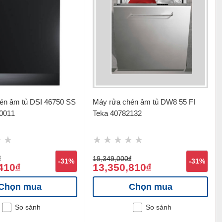
én âm tủ DSI 46750 SS
Máy rửa chén âm tủ DW8 55 FI
0011
Teka 40782132
đ
19,349,000
đ
-31%
-31%
410
13,350,810
đ
đ
Chọn mua
Chọn mua
So sánh
So sánh