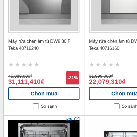
Máy rửa chén âm tủ DW8 80 FI
Máy rửa chén âm tủ D
Teka 40716240
Teka 40716160
45,089,000
đ
31,999,000
đ
-31%
31,111,410
22,079,310
đ
đ
Chọn mua
Chọn mu
So sánh
So sán
629