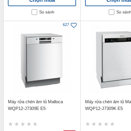
So sánh
So sán
627
Máy rửa chén âm tủ Malloca
Máy rửa chén âm tủ Ma
WQP12-J7309E E5
WQP12-J7309K E5