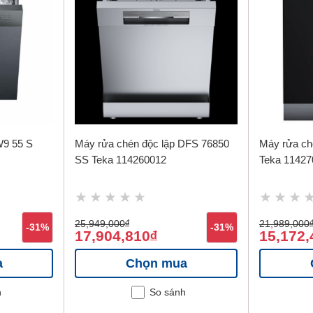
W9 55 S
Máy rửa chén độc lập DFS 76850
Máy rửa ch
SS Teka 114260012
Teka 11427
25,949,000
đ
21,989,000
-31%
-31%
17,904,810
15,172,
đ
a
Chọn mua
h
So sánh