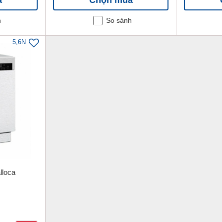
h
So sánh
5,6N
lloca