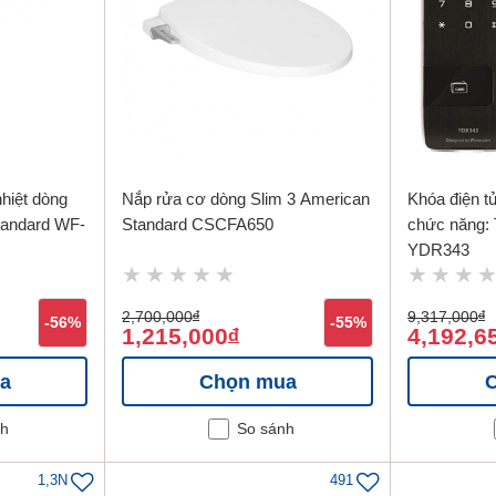
hiệt dòng
Nắp rửa cơ dòng Slim 3 American
Khóa điện tử
andard WF-
Standard CSCFA650
chức năng: 
YDR343
2,700,000
đ
9,317,000
đ
-56%
-55%
1,215,000
4,192,6
đ
a
Chọn mua
nh
So sánh
1,3N
491