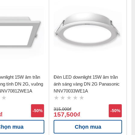
wnlight 15W âm trần
Đèn LED downlight 15W âm trần
ung tính DN 2G, vuông
ánh sáng vàng DN 2G Panasonic
 NNV70812WE1A
NNV70033WE1A
315,000
đ
-50%
-50%
157,500
đ
đ
Chọn mua
Chọn mua