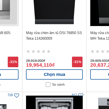
W8 60S
Máy rửa chén âm tủ DSI 76850 SS
Máy rửa ch
Teka 114260009
WH Teka 1
28,919,000
đ
29,909,000
-31%
-31%
19,954,110
20,637,
đ
a
Chọn mua
h
So sánh
718
817