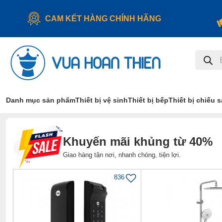
CAM KẾT HÀNG CHÍNH HÃNG
Tìm
kiếm
sản
phẩm
Danh mục sản phẩm
Thiết bị vệ sinh
Thiết bị bếp
Thiết bị chiếu 
Khuyến mãi khủng từ 40%
Giao hàng tận nơi, nhanh chóng, tiện lợi.
836