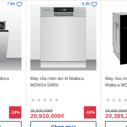
7,8N
6,3N
lloca
Máy rửa chén âm tủ Malloca
Máy rửa ch
MDW14-S08SI
Malloca W
25,500,000
đ
24,860,000
-18%
-18%
20,910,000
20,385,
đ
a
Chọn mua