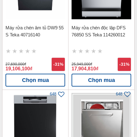
Máy rửa chén âm tủ DW9 55
Máy rửa chén độc lập DFS
S Teka 40716140
76850 SS Teka 114260012
27,690,000
đ
-31%
25,949,000
đ
-31%
19,106,100
đ
17,904,810
đ
Chọn mua
Chọn mua
648
648