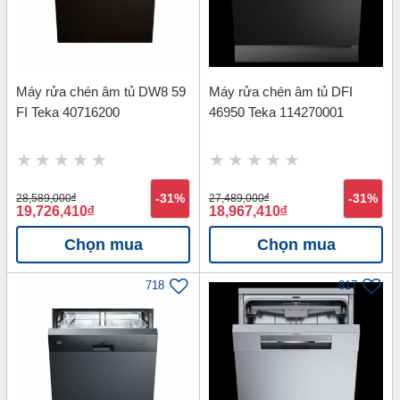
Máy rửa chén âm tủ DW8 59
Máy rửa chén âm tủ DFI
FI Teka 40716200
46950 Teka 114270001
28,589,000
đ
-31%
27,489,000
đ
-31%
19,726,410
đ
18,967,410
đ
Chọn mua
Chọn mua
718
817