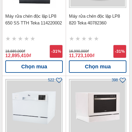
Máy rửa chén độc lập LP8
Máy rửa chén độc lập LP8
650 SS TTH Teka 114220002
820 Teka 40782360
18,689,000
đ
-31%
16,990,000
đ
-31%
12,895,410
đ
11,723,100
đ
Chọn mua
Chọn mua
522
398