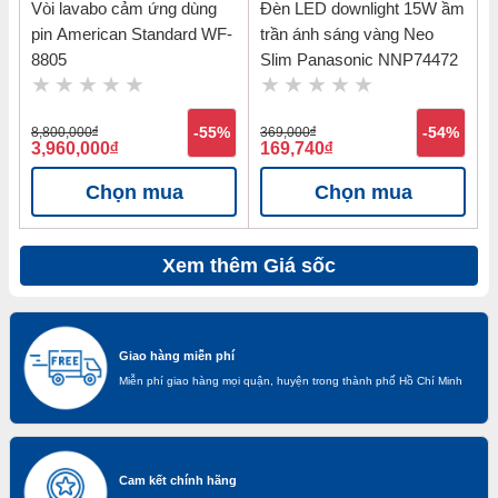
Vòi lavabo cảm ứng dùng
Đèn LED downlight 15W ầm
pin American Standard WF-
trần ánh sáng vàng Neo
8805
Slim Panasonic NNP74472
8,800,000
đ
-55%
369,000
đ
-54%
3,960,000
đ
169,740
đ
Chọn mua
Chọn mua
Xem thêm Giá sốc
Giao hàng miễn phí
Miễn phí giao hàng mọi quận, huyện trong thành phố Hồ Chí Minh
Cam kết chính hãng