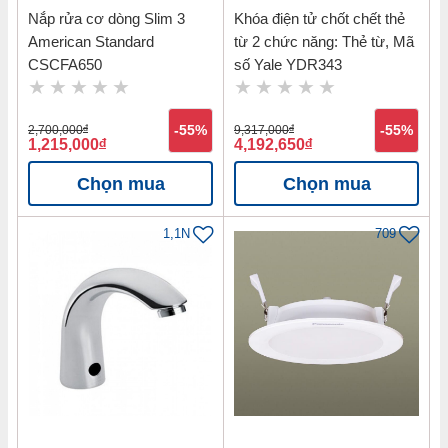
Nắp rửa cơ dòng Slim 3
Khóa điện tử chốt chết thẻ
American Standard
từ 2 chức năng: Thẻ từ, Mã
CSCFA650
số Yale YDR343
2,700,000
đ
-55%
9,317,000
đ
-55%
1,215,000
đ
4,192,650
đ
Chọn mua
Chọn mua
1,1N
709