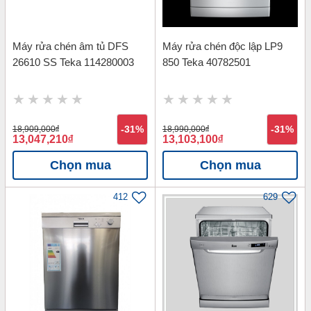
Máy rửa chén âm tủ DFS
Máy rửa chén độc lập LP9
26610 SS Teka 114280003
850 Teka 40782501
18,909,000
đ
-31%
18,990,000
đ
-31%
13,047,210
đ
13,103,100
đ
Chọn mua
Chọn mua
412
629