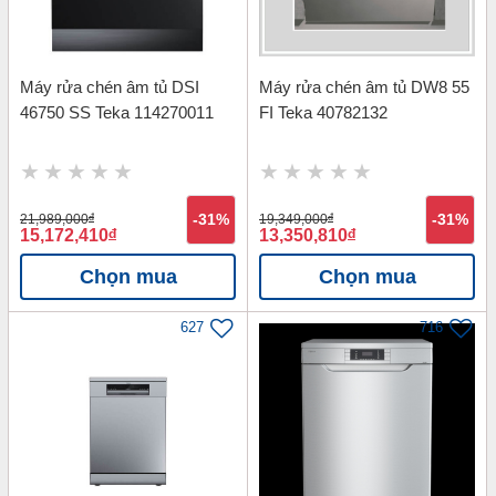
Máy rửa chén âm tủ DSI
Máy rửa chén âm tủ DW8 55
46750 SS Teka 114270011
FI Teka 40782132
21,989,000
đ
-31%
19,349,000
đ
-31%
15,172,410
đ
13,350,810
đ
Chọn mua
Chọn mua
627
716