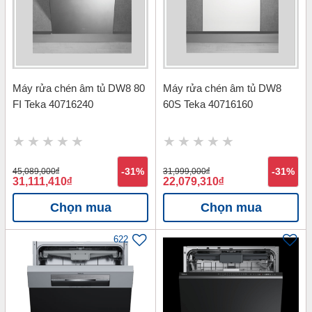
Máy rửa chén âm tủ DW8 80
Máy rửa chén âm tủ DW8
FI Teka 40716240
60S Teka 40716160
45,089,000
đ
-31%
31,999,000
đ
-31%
31,111,410
đ
22,079,310
đ
Chọn mua
Chọn mua
622