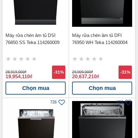
Máy rửa chén âm tủ DSI
Máy rửa chén âm tủ DFI
76850 SS Teka 114260009
76950 WH Teka 114260004
28,919,000
đ
-31%
29,909,000
đ
-31%
19,954,110
đ
20,637,210
đ
Chọn mua
Chọn mua
726
629