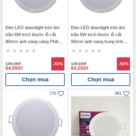
Đèn LED downlight tròn âm
Đèn LED downlight tròn âm
trần 6W kích thước lỗ cắt
trần 6W kích thước lỗ cắt
80mm ánh sáng vàng Philips
80mm ánh sáng trung tính
59444 MESON 6W D80-
Philips 59444 MESON 6W
3000K
D80-4000K
128,100
đ
-50%
128,100
đ
-50%
64,050
đ
64,050
đ
Chọn mua
Chọn mua
770
881