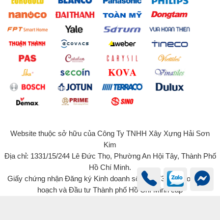
Website thuộc sở hữu của Công Ty TNHH Xây Xựng Hải Sơn
Kim
Địa chỉ: 1331/15/244 Lê Đức Thọ, Phường An Hội Tây, Thành Phố
Hồ Chí Minh.
Giấy chứng nhận Đăng ký Kinh doanh số 0315734131 do Sở Kế
hoạch và Đầu tư Thành phố Hồ Chí Minh cấp
© 2022 - Bản quyền của Công Ty TNHH Xây Dựng Hải Sơn Kim -
haisonkim.com