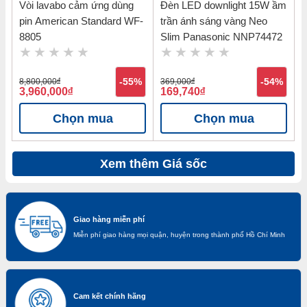
Vòi lavabo cảm ứng dùng
Đèn LED downlight 15W ầm
pin American Standard WF-
trần ánh sáng vàng Neo
8805
Slim Panasonic NNP74472
8,800,000
đ
-55%
369,000
đ
-54%
3,960,000
đ
169,740
đ
Chọn mua
Chọn mua
Xem thêm Giá sốc
Giao hàng miễn phí
Miễn phí giao hàng mọi quận, huyện trong thành phố Hồ Chí Minh
Cam kết chính hãng