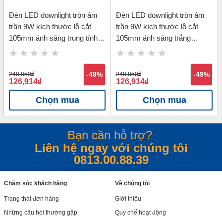
Đèn LED downlight tròn âm
Đèn LED downlight tròn âm
trần 9W kích thước lỗ cắt
trần 9W kích thước lỗ cắt
105mm ánh sáng trung tính
105mm ánh sáng trắng
Philips 59449 MESON 9W
Philips 59449 MESON 9W
D105-4000K
D105-6500K
248,850
đ
-49%
248,850
đ
-49%
126,914
đ
126,914
đ
Chọn mua
Chọn mua
Bạn cần hỗ trợ?
Liên hệ ngay với chúng tôi
0813.00.88.39
Chăm sóc khách hàng
Về chúng tôi
Trạng thái đơn hàng
Giới thiệu
Những câu hỏi thường gặp
Quy chế hoạt động