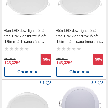
Đèn LED downlight tròn âm
Đèn LED downlight tròn âm
trần 13W kích thước lỗ cắt
trần 13W kích thước lỗ cắt
125mm ánh sáng vàng
125mm ánh sáng trung tính
Philips 59464 MESON 13W
Philips 59464 MESON 13W
D125-3000K
D125-4000K
286,650
đ
-50%
286,650
đ
-50%
143,325
đ
143,325
đ
Chọn mua
Chọn mua
811
818