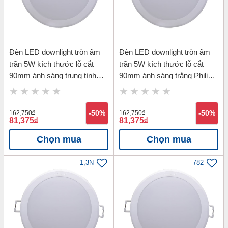
Đèn LED downlight tròn âm
Đèn LED downlight tròn âm
trần 5W kích thước lỗ cắt
trần 5W kích thước lỗ cắt
90mm ánh sáng trung tính
90mm ánh sáng trắng Philips
Philips 59447 MESON 5W
59447 MESON 5W D90-
D90-4000K
6500K
162,750
đ
-50%
162,750
đ
-50%
81,375
đ
81,375
đ
Chọn mua
Chọn mua
1,3N
782