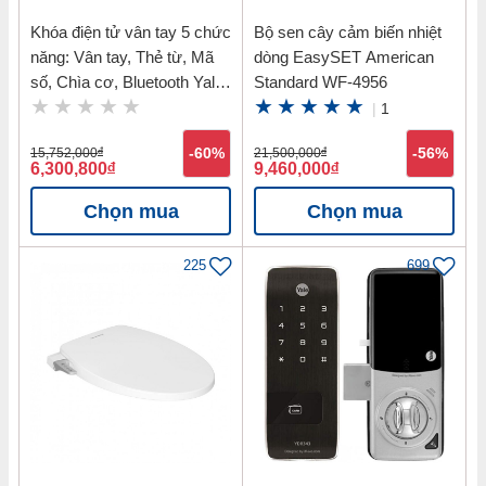
Khóa điện tử vân tay 5 chức
Bộ sen cây cảm biến nhiệt
năng: Vân tay, Thẻ từ, Mã
dòng EasySET American
số, Chìa cơ, Bluetooth Yale
Standard WF-4956
YDM7116 MB
|
1
15,752,000
đ
-60%
21,500,000
đ
-56%
6,300,800
đ
9,460,000
đ
Chọn mua
Chọn mua
225
699