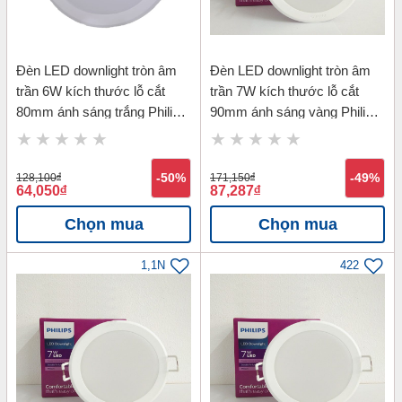
Đèn LED downlight tròn âm
Đèn LED downlight tròn âm
trần 6W kích thước lỗ cắt
trần 7W kích thước lỗ cắt
80mm ánh sáng trắng Philips
90mm ánh sáng vàng Philips
59444 MESON 6W D80-
59445 MESON 7W D90-
6500K
3000K
128,100
đ
-50%
171,150
đ
-49%
64,050
đ
87,287
đ
Chọn mua
Chọn mua
1,1N
422