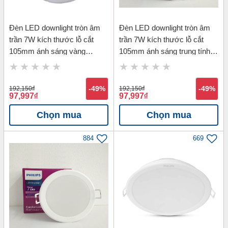
Đèn LED downlight tròn âm
Đèn LED downlight tròn âm
trần 7W kích thước lỗ cắt
trần 7W kích thước lỗ cắt
105mm ánh sáng vàng
105mm ánh sáng trung tính
Philips 59448 MESON 7W
Philips 59448 MESON 7W
D105-3000K
D105-4000K
192,150
đ
-49%
192,150
đ
-49%
97,997
đ
97,997
đ
Chọn mua
Chọn mua
884
669