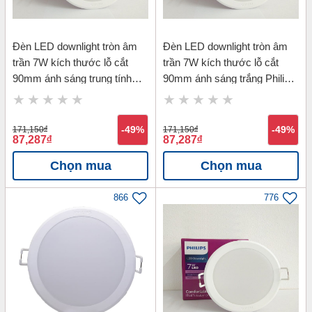
Đèn LED downlight tròn âm
Đèn LED downlight tròn âm
trần 7W kích thước lỗ cắt
trần 7W kích thước lỗ cắt
90mm ánh sáng trung tính
90mm ánh sáng trắng Philips
Philips 59445 MESON 7W
59445 MESON 7W D90-
D90-4000K
6500K
171,150
đ
-49%
171,150
đ
-49%
87,287
đ
87,287
đ
Chọn mua
Chọn mua
866
776