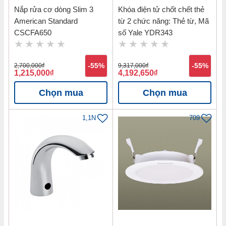
Nắp rửa cơ dòng Slim 3
Khóa điện tử chốt chết thẻ
American Standard
từ 2 chức năng: Thẻ từ, Mã
CSCFA650
số Yale YDR343
2,700,000
đ
-55%
9,317,000
đ
-55%
1,215,000
đ
4,192,650
đ
Chọn mua
Chọn mua
1,1N
709