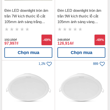
Đèn LED downlight tròn âm
Đèn LED downlight tròn âm
trần 7W kích thước lỗ cắt
trần 9W kích thước lỗ cắt
105mm ánh sáng trắng
105mm ánh sáng vàng
Philips 59448 MESON 7W
Philips 59449 MESON 9W
D105-6500K
D105-3000K
192,150
đ
-49%
248,850
đ
-49%
97,997
đ
126,914
đ
Chọn mua
Chọn mua
1,2N
889