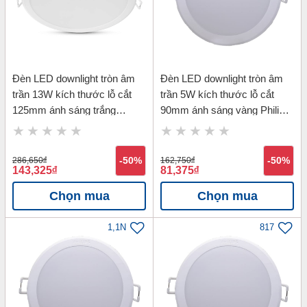
Đèn LED downlight tròn âm
Đèn LED downlight tròn âm
trần 13W kích thước lỗ cắt
trần 5W kích thước lỗ cắt
125mm ánh sáng trắng
90mm ánh sáng vàng Philips
Philips 59464 MESON 13W
59447 MESON 5W D90-
D125-6500K
3000K
286,650
đ
-50%
162,750
đ
-50%
143,325
đ
81,375
đ
Chọn mua
Chọn mua
1,1N
817