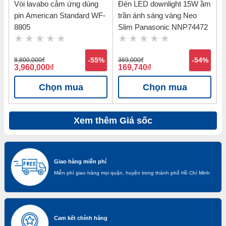
Vòi lavabo cảm ứng dùng
Đèn LED downlight 15W ầm
pin American Standard WF-
trần ánh sáng vàng Neo
8805
Slim Panasonic NNP74472
8,800,000
đ
-55%
369,000
đ
-54%
3,960,000
đ
169,740
đ
Chọn mua
Chọn mua
Xem thêm Giá sốc
Giao hàng miễn phí
Miễn phí giao hàng mọi quận, huyện trong thành phố Hồ Chí Minh
Cam kết chính hãng