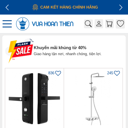
CAM KẾT HÀNG CHÍNH HÃNG
Khuyến mãi khủng từ 40%
Giao hàng tận nơi, nhanh chóng, tiện lợi.
836
245