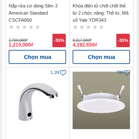
Nắp rửa cơ dòng Slim 3
Khóa điện tử chốt chết thẻ
American Standard
từ 2 chức năng: Thẻ từ, Mã
CSCFA650
số Yale YDR343
2,700,000
đ
-55%
9,317,000
đ
-55%
1,215,000
đ
4,192,650
đ
Chọn mua
Chọn mua
1,1N
709