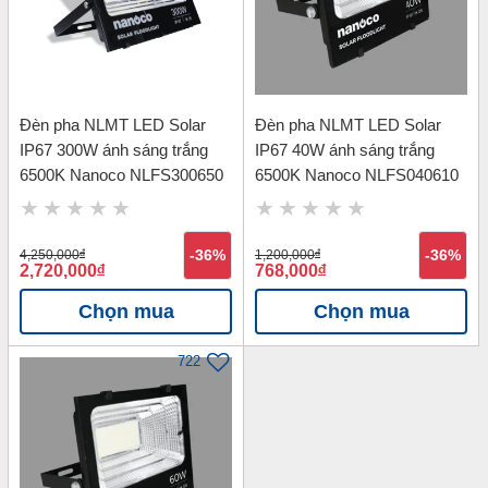
Đèn pha NLMT LED Solar
Đèn pha NLMT LED Solar
IP67 300W ánh sáng trắng
IP67 40W ánh sáng trắng
6500K Nanoco NLFS300650
6500K Nanoco NLFS040610
4,250,000
đ
-36%
1,200,000
đ
-36%
2,720,000
đ
768,000
đ
Chọn mua
Chọn mua
722