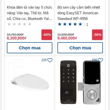
Khóa điện tử vân tay 5 chức
Bộ sen cây cảm biến nhiệt
năng: Vân tay, Thẻ từ, Mã
dòng EasySET American
số, Chìa cơ, Bluetooth Yale
Standard WF-4956
YDM7116 MB
|
1
15,752,000
đ
-60%
21,500,000
đ
-56%
6,300,800
đ
9,460,000
đ
Chọn mua
Chọn mua
225
699