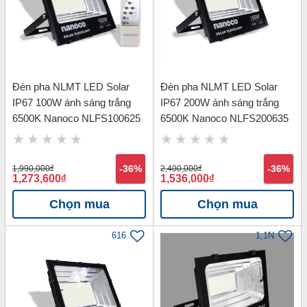
Đèn pha NLMT LED Solar
Đèn pha NLMT LED Solar
IP67 100W ánh sáng trắng
IP67 200W ánh sáng trắng
6500K Nanoco NLFS100625
6500K Nanoco NLFS200635
1,990,000
đ
-36%
2,400,000
đ
-36%
1,273,600
đ
1,536,000
đ
Chọn mua
Chọn mua
616
1,1N