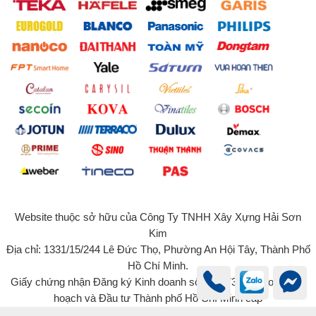
Website thuộc sở hữu của Công Ty TNHH Xây Xựng Hải Sơn
Kim
Địa chỉ: 1331/15/244 Lê Đức Thọ, Phường An Hội Tây, Thành Phố
Hồ Chí Minh.
Giấy chứng nhận Đăng ký Kinh doanh số 0315734131 do Sở Kế
hoạch và Đầu tư Thành phố Hồ Chí Minh cấp
© 2022 - Bản quyền của Công Ty TNHH Xây Dựng Hải Sơn Kim -