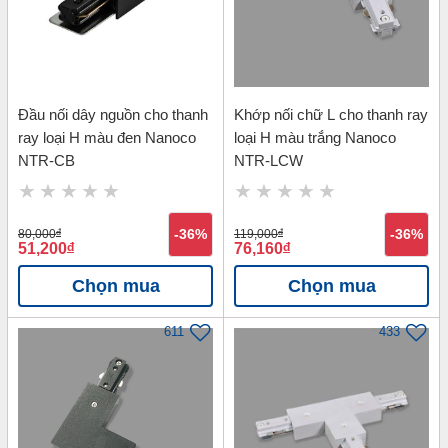
Đầu nối dây nguồn cho thanh
Khớp nối chữ L cho thanh ray
ray loại H màu đen Nanoco
loại H màu trắng Nanoco
NTR-CB
NTR-LCW
80,000
đ
-36%
119,000
đ
-36%
51,200
đ
76,160
đ
Chọn mua
Chọn mua
611
433