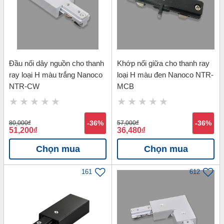
Đầu nối dây nguồn cho thanh
Khớp nối giữa cho thanh ray
ray loại H màu trắng Nanoco
loại H màu đen Nanoco NTR-
NTR-CW
MCB
80,000
đ
-36%
57,000
đ
-36%
51,200
đ
36,480
đ
Chọn mua
Chọn mua
161
612