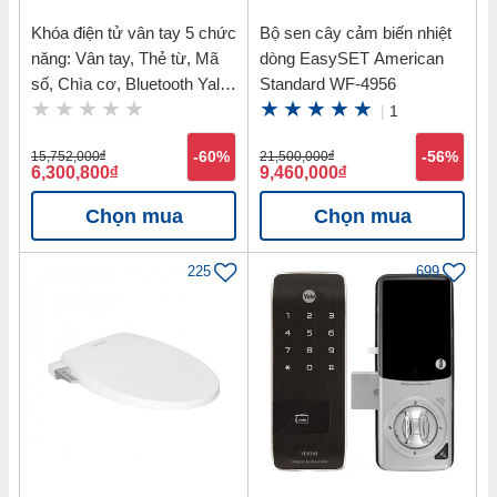
Khóa điện tử vân tay 5 chức
Bộ sen cây cảm biến nhiệt
năng: Vân tay, Thẻ từ, Mã
dòng EasySET American
số, Chìa cơ, Bluetooth Yale
Standard WF-4956
YDM7116 MB
|
1
15,752,000
đ
-60%
21,500,000
đ
-56%
6,300,800
đ
9,460,000
đ
Chọn mua
Chọn mua
225
699