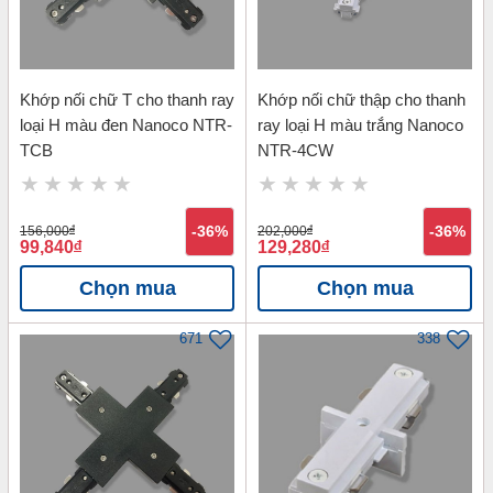
Khớp nối chữ T cho thanh ray
Khớp nối chữ thập cho thanh
loại H màu đen Nanoco NTR-
ray loại H màu trắng Nanoco
TCB
NTR-4CW
156,000
đ
-36%
202,000
đ
-36%
99,840
đ
129,280
đ
Chọn mua
Chọn mua
671
338