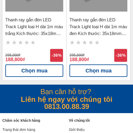
Thanh ray gắn đèn LED
Thanh ray gắn đèn LED
Track Light loại H dài 1m màu
Track Light loại H dài 1m màu
trắng Kích thước: 35x18mm
đen Kích thước: 35x18mm
Nanoco NTR-HR1W
Nanoco NTR-HR1B
295,000
đ
-36%
295,000
đ
-36%
188,800
đ
188,800
đ
Chọn mua
Chọn mua
Bạn cần hỗ trợ?
Liên hệ ngay với chúng tôi
0813.00.88.39
Chăm sóc khách hàng
Về chúng tôi
Trạng thái đơn hàng
Giới thiệu