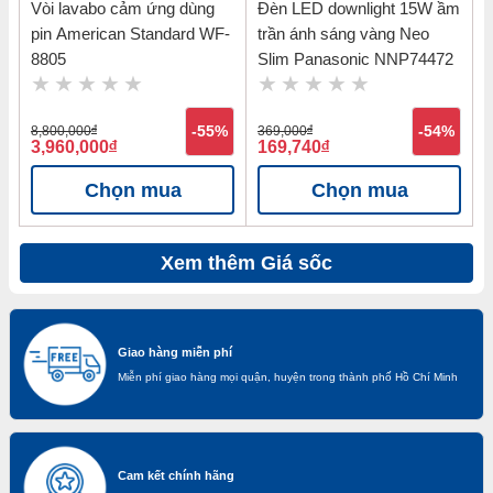
Vòi lavabo cảm ứng dùng
Đèn LED downlight 15W ầm
pin American Standard WF-
trần ánh sáng vàng Neo
8805
Slim Panasonic NNP74472
8,800,000
đ
-55%
369,000
đ
-54%
3,960,000
đ
169,740
đ
Chọn mua
Chọn mua
Xem thêm Giá sốc
Giao hàng miễn phí
Miễn phí giao hàng mọi quận, huyện trong thành phố Hồ Chí Minh
Cam kết chính hãng