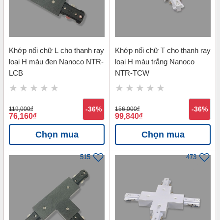
Khớp nối chữ L cho thanh ray
Khớp nối chữ T cho thanh ray
loại H màu đen Nanoco NTR-
loại H màu trắng Nanoco
LCB
NTR-TCW
119,000
đ
-36%
156,000
đ
-36%
76,160
đ
99,840
đ
Chọn mua
Chọn mua
515
473