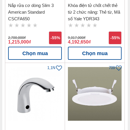
Nắp rửa cơ dòng Slim 3
Khóa điện tử chốt chết thẻ
American Standard
từ 2 chức năng: Thẻ từ, Mã
CSCFA650
số Yale YDR343
2,700,000
đ
-55%
9,317,000
đ
-55%
1,215,000
đ
4,192,650
đ
Chọn mua
Chọn mua
1,1N
709