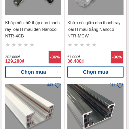
Khớp nối chữ thập cho thanh
Khớp nối giữa cho thanh ray
ray loại H màu đen Nanoco
loại H màu trắng Nanoco
NTR-4CB
NTR-MCW
202,000
đ
-36%
57,000
đ
-36%
129,280
đ
36,480
đ
Chọn mua
Chọn mua
443
511