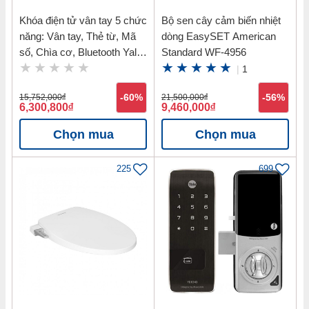
Khóa điện tử vân tay 5 chức
Bộ sen cây cảm biến nhiệt
năng: Vân tay, Thẻ từ, Mã
dòng EasySET American
số, Chìa cơ, Bluetooth Yale
Standard WF-4956
YDM7116 MB
|
1
15,752,000
đ
-60%
21,500,000
đ
-56%
6,300,800
đ
9,460,000
đ
Chọn mua
Chọn mua
225
699