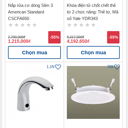
Nắp rửa cơ dòng Slim 3
Khóa điện tử chốt chết thẻ
American Standard
từ 2 chức năng: Thẻ từ, Mã
CSCFA650
số Yale YDR343
2,700,000
đ
-55%
9,317,000
đ
-55%
1,215,000
đ
4,192,650
đ
Chọn mua
Chọn mua
1,1N
709