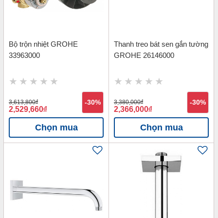
Bộ trộn nhiệt GROHE
Thanh treo bát sen gắn tường
33963000
GROHE 26146000
3,613,800
đ
-30%
3,380,000
đ
-30%
2,529,660
đ
2,366,000
đ
Chọn mua
Chọn mua