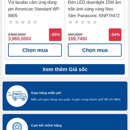
Vòi lavabo cảm ứng dùng
Đèn LED downlight 15W ầm
pin American Standard WF-
trần ánh sáng vàng Neo
8805
Slim Panasonic NNP74472
8,800,000
đ
-55%
369,000
đ
-54%
3,960,000
đ
169,740
đ
Chọn mua
Chọn mua
Xem thêm Giá sốc
Giao hàng miễn phí
Miễn phí giao hàng mọi quận, huyện trong thành phố Hồ Chí Minh
Cam kết chính hãng