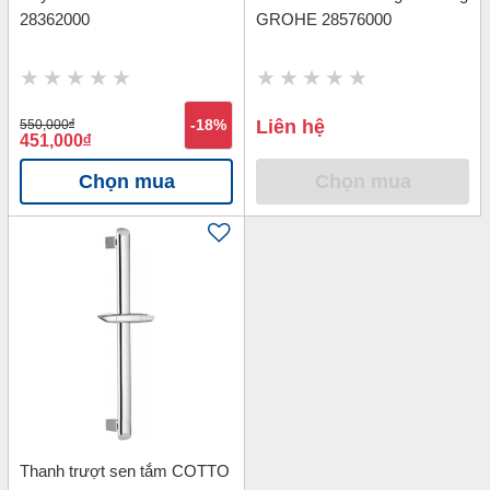
28362000
GROHE 28576000
Liên hệ
550,000
đ
-18%
451,000
đ
Chọn mua
Chọn mua
Thanh trượt sen tắm COTTO