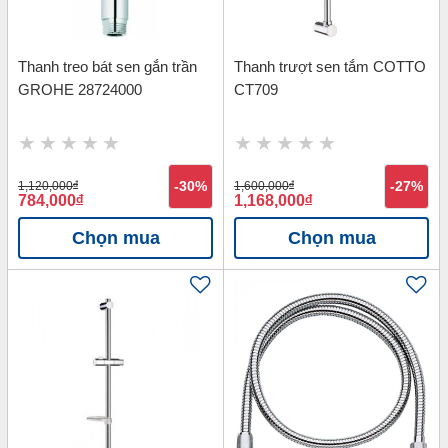
Thanh treo bát sen gắn trần
Thanh trượt sen tắm COTTO
GROHE 28724000
CT709
1,120,000
đ
-30%
1,600,000
đ
-27%
784,000
đ
1,168,000
đ
Chọn mua
Chọn mua