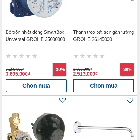
Bộ trộn nhiệt dòng SmartBox
Thanh treo bát sen gắn tường
Universal GROHE 35600000
GROHE 26145000
5,150,000
đ
-30%
3,590,000
đ
-30%
3,605,000
đ
2,513,000
đ
Chọn mua
Chọn mua