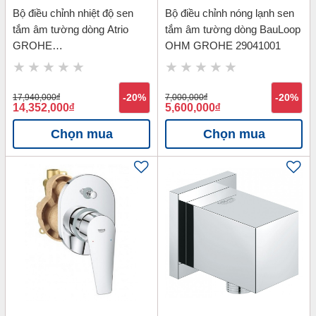
Bộ điều chỉnh nhiệt độ sen
Bộ điều chỉnh nóng lạnh sen
tắm âm tường dòng Atrio
tắm âm tường dòng BauLoop
GROHE
OHM GROHE 29041001
24135003_35600000
17,940,000
đ
-20%
7,000,000
đ
-20%
14,352,000
đ
5,600,000
đ
Chọn mua
Chọn mua