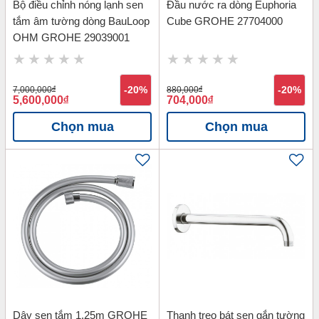
Bộ điều chỉnh nóng lạnh sen
Đầu nước ra dòng Euphoria
tắm âm tường dòng BauLoop
Cube GROHE 27704000
OHM GROHE 29039001
7,000,000
đ
-20%
880,000
đ
-20%
5,600,000
đ
704,000
đ
Chọn mua
Chọn mua
Dây sen tắm 1.25m GROHE
Thanh treo bát sen gắn tường