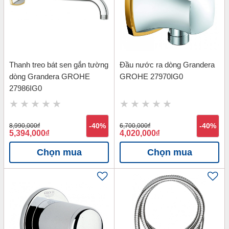
Thanh treo bát sen gắn tường
Đầu nước ra dòng Grandera
dòng Grandera GROHE
GROHE 27970IG0
27986IG0
8,990,000
đ
-40%
6,700,000
đ
-40%
5,394,000
đ
4,020,000
đ
Chọn mua
Chọn mua