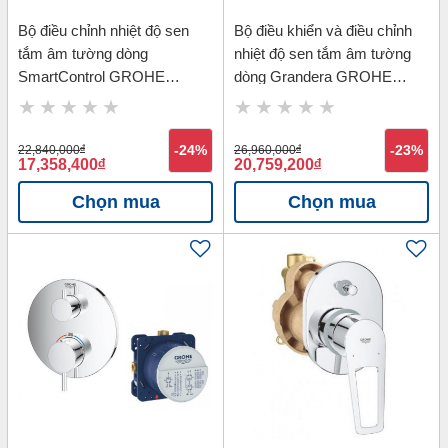
Bộ điều chỉnh nhiệt độ sen
Bộ điều khiển và điều chỉnh
tắm âm tường dòng
nhiệt độ sen tắm âm tường
SmartControl GROHE
dòng Grandera GROHE
29126000_35600000
19948IG0_35500000
22,840,000
đ
-24%
26,960,000
đ
-23%
17,358,400
đ
20,759,200
đ
Chọn mua
Chọn mua