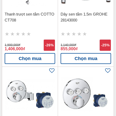
Thanh trượt sen tắm COTTO
Dây sen tắm 1.5m GROHE
CT708
28143000
1,900,000
đ
-26%
1,140,000
đ
-25%
1,406,000
đ
855,000
đ
Chọn mua
Chọn mua