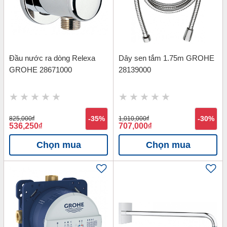
Đầu nước ra dòng Relexa
Dây sen tắm 1.75m GROHE
GROHE 28671000
28139000
825,000
đ
-35%
1,010,000
đ
-30%
536,250
đ
707,000
đ
Chọn mua
Chọn mua