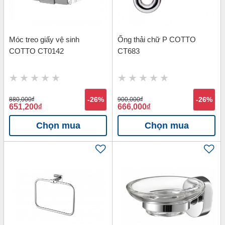
Móc treo giấy vệ sinh
Ống thải chữ P COTTO
COTTO CT0142
CT683
880,000
đ
-26%
900,000
đ
-26%
651,200
đ
666,000
đ
Chọn mua
Chọn mua