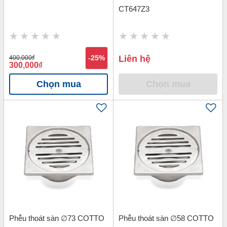
CT647Z3
Liên hệ
400,000
đ
-25%
300,000
đ
Chọn mua
Chọn mua
Phễu thoát sàn ∅73 COTTO
Phễu thoát sàn ∅58 COTTO