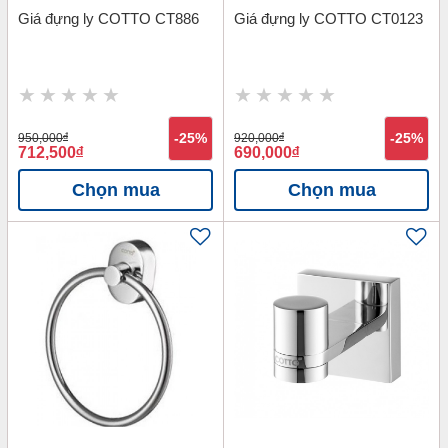
Giá đựng ly COTTO CT886
Giá đựng ly COTTO CT0123
950,000
đ
-25%
920,000
đ
-25%
712,500
đ
690,000
đ
Chọn mua
Chọn mua