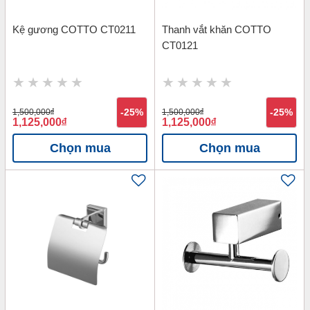
Kệ gương COTTO CT0211
Thanh vắt khăn COTTO
CT0121
1,500,000
đ
-25%
1,500,000
đ
-25%
1,125,000
đ
1,125,000
đ
Chọn mua
Chọn mua