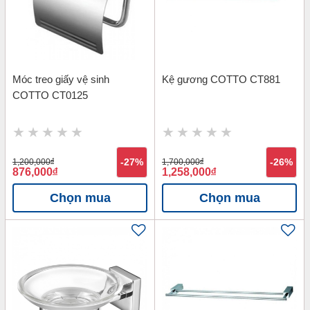
Móc treo giấy vệ sinh
Kệ gương COTTO CT881
COTTO CT0125
1,200,000
đ
-27%
1,700,000
đ
-26%
876,000
đ
1,258,000
đ
Chọn mua
Chọn mua