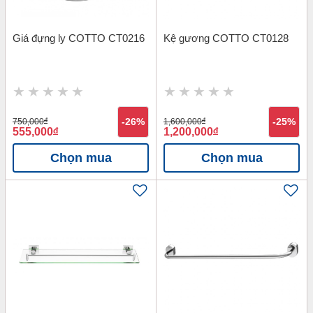
Giá đựng ly COTTO CT0216
Kệ gương COTTO CT0128
750,000
đ
-26%
1,600,000
đ
-25%
555,000
đ
1,200,000
đ
Chọn mua
Chọn mua