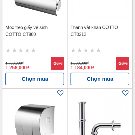
Móc treo giấy vệ sinh
Thanh vắt khăn COTTO
COTTO CT889
CT0212
1,700,000
đ
-26%
1,600,000
đ
-26%
1,258,000
đ
1,184,000
đ
Chọn mua
Chọn mua