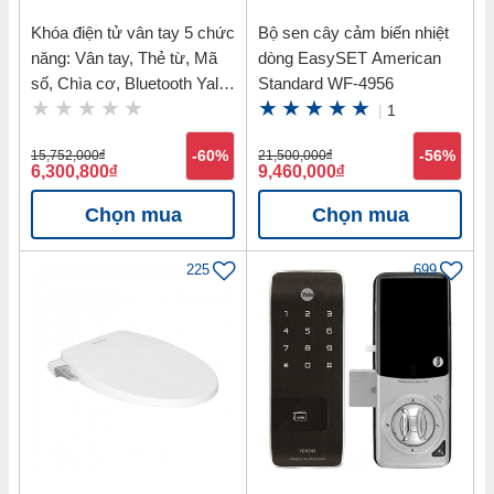
Khóa điện tử vân tay 5 chức
Bộ sen cây cảm biến nhiệt
năng: Vân tay, Thẻ từ, Mã
dòng EasySET American
số, Chìa cơ, Bluetooth Yale
Standard WF-4956
YDM7116 MB
|
1
15,752,000
đ
-60%
21,500,000
đ
-56%
6,300,800
đ
9,460,000
đ
Chọn mua
Chọn mua
225
699