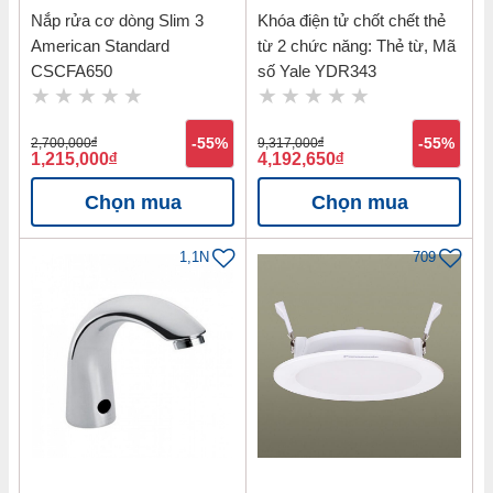
Nắp rửa cơ dòng Slim 3
Khóa điện tử chốt chết thẻ
American Standard
từ 2 chức năng: Thẻ từ, Mã
CSCFA650
số Yale YDR343
2,700,000
đ
-55%
9,317,000
đ
-55%
1,215,000
đ
4,192,650
đ
Chọn mua
Chọn mua
1,1N
709