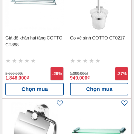
Giá để khăn hai tầng COTTO
Cọ vệ sinh COTTO CT0217
CT888
2,600,000
đ
-29%
1,300,000
đ
-27%
1,846,000
đ
949,000
đ
Chọn mua
Chọn mua