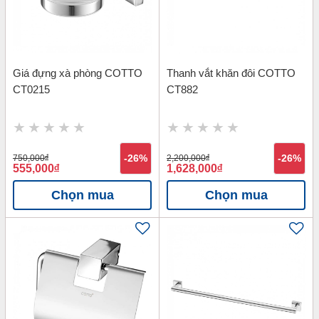
Giá đựng xà phòng COTTO
Thanh vắt khăn đôi COTTO
CT0215
CT882
750,000
đ
-26%
2,200,000
đ
-26%
555,000
đ
1,628,000
đ
Chọn mua
Chọn mua