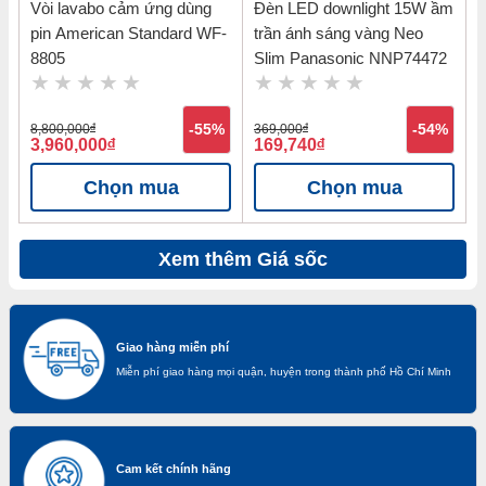
Vòi lavabo cảm ứng dùng
Đèn LED downlight 15W ầm
pin American Standard WF-
trần ánh sáng vàng Neo
8805
Slim Panasonic NNP74472
8,800,000
đ
-55%
369,000
đ
-54%
3,960,000
đ
169,740
đ
Chọn mua
Chọn mua
Xem thêm Giá sốc
Giao hàng miễn phí
Miễn phí giao hàng mọi quận, huyện trong thành phố Hồ Chí Minh
Cam kết chính hãng