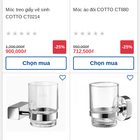
Móc treo giấy vệ sinh
Móc áo đôi COTTO CT880
COTTO CT0214
1,200,000
đ
-25%
950,000
đ
-25%
900,000
đ
712,500
đ
Chọn mua
Chọn mua