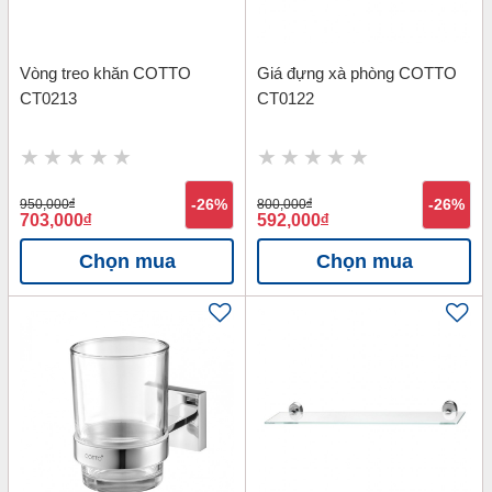
Vòng treo khăn COTTO
Giá đựng xà phòng COTTO
CT0213
CT0122
950,000
đ
-26%
800,000
đ
-26%
703,000
đ
592,000
đ
Chọn mua
Chọn mua