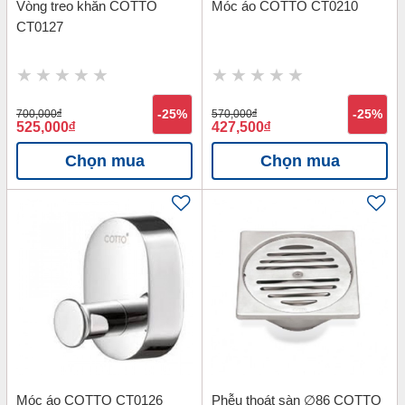
Vòng treo khăn COTTO
Móc áo COTTO CT0210
CT0127
700,000
đ
-25%
570,000
đ
-25%
525,000
đ
427,500
đ
Chọn mua
Chọn mua
Móc áo COTTO CT0126
Phễu thoát sàn ∅86 COTTO