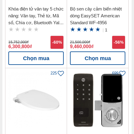
Khóa điện tử vân tay 5 chức
Bộ sen cây cảm biến nhiệt
năng: Vân tay, Thẻ từ, Mã
dòng EasySET American
số, Chìa cơ, Bluetooth Yale
Standard WF-4956
YDM7116 MB
|
1
15,752,000
đ
-60%
21,500,000
đ
-56%
6,300,800
đ
9,460,000
đ
Chọn mua
Chọn mua
225
699