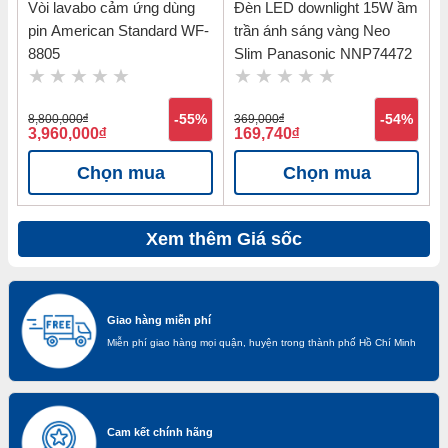
Vòi lavabo cảm ứng dùng
Đèn LED downlight 15W ầm
pin American Standard WF-
trần ánh sáng vàng Neo
8805
Slim Panasonic NNP74472
8,800,000
đ
-55%
369,000
đ
-54%
3,960,000
đ
169,740
đ
Chọn mua
Chọn mua
Xem thêm Giá sốc
Giao hàng miễn phí
Miễn phí giao hàng mọi quận, huyện trong thành phố Hồ Chí Minh
Cam kết chính hãng