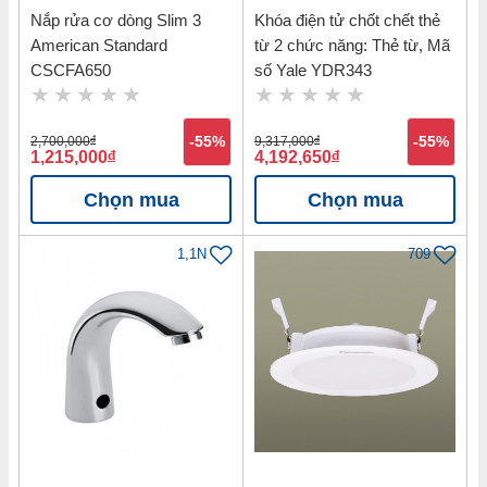
Nắp rửa cơ dòng Slim 3
Khóa điện tử chốt chết thẻ
American Standard
từ 2 chức năng: Thẻ từ, Mã
CSCFA650
số Yale YDR343
2,700,000
đ
-55%
9,317,000
đ
-55%
1,215,000
đ
4,192,650
đ
Chọn mua
Chọn mua
1,1N
709