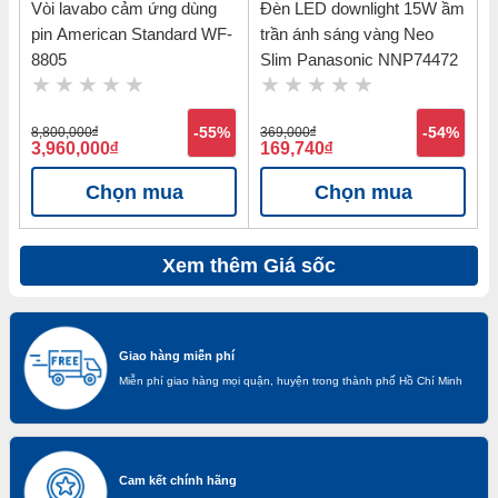
Vòi lavabo cảm ứng dùng
Đèn LED downlight 15W ầm
pin American Standard WF-
trần ánh sáng vàng Neo
8805
Slim Panasonic NNP74472
8,800,000
đ
-55%
369,000
đ
-54%
3,960,000
đ
169,740
đ
Chọn mua
Chọn mua
Xem thêm Giá sốc
Giao hàng miễn phí
Miễn phí giao hàng mọi quận, huyện trong thành phố Hồ Chí Minh
Cam kết chính hãng