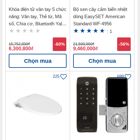
Khóa điện tử vân tay 5 chức
Bộ sen cây cảm biến nhiệt
năng: Vân tay, Thẻ từ, Mã
dòng EasySET American
số, Chìa cơ, Bluetooth Yale
Standard WF-4956
YDM7116 MB
|
1
15,752,000
đ
-60%
21,500,000
đ
-56%
6,300,800
đ
9,460,000
đ
Chọn mua
Chọn mua
225
699