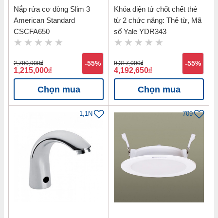
Nắp rửa cơ dòng Slim 3
Khóa điện tử chốt chết thẻ
American Standard
từ 2 chức năng: Thẻ từ, Mã
CSCFA650
số Yale YDR343
2,700,000
đ
-55%
9,317,000
đ
-55%
1,215,000
đ
4,192,650
đ
Chọn mua
Chọn mua
1,1N
709