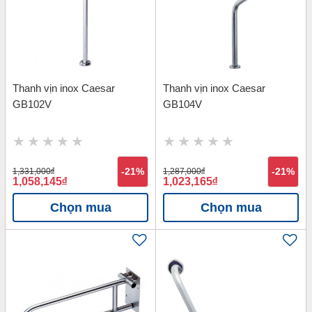
Thanh vịn inox Caesar
Thanh vịn inox Caesar
GB102V
GB104V
1,331,000
đ
-21%
1,287,000
đ
-21%
1,058,145
đ
1,023,165
đ
Chọn mua
Chọn mua