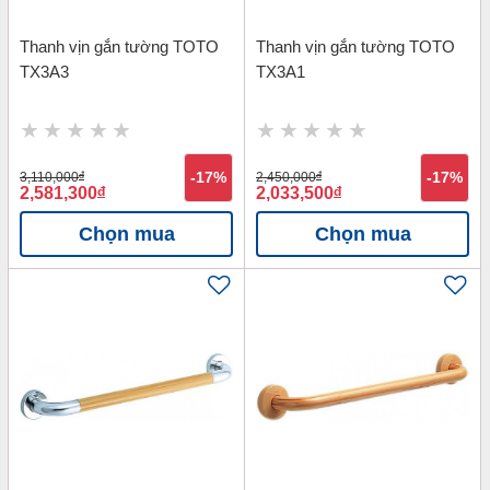
Thanh vịn gắn tường TOTO
Thanh vịn gắn tường TOTO
TX3A3
TX3A1
3,110,000
đ
-17%
2,450,000
đ
-17%
2,581,300
đ
2,033,500
đ
Chọn mua
Chọn mua