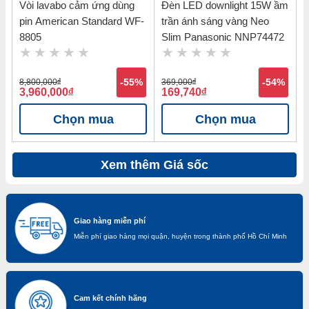
Vòi lavabo cảm ứng dùng
Đèn LED downlight 15W ầm
pin American Standard WF-
trần ánh sáng vàng Neo
8805
Slim Panasonic NNP74472
8,800,000
đ
-55%
369,000
đ
-54%
3,960,000
đ
169,740
đ
Chọn mua
Chọn mua
Xem thêm Giá sốc
Giao hàng miễn phí
Miễn phí giao hàng mọi quận, huyện trong thành phố Hồ Chí Minh
Cam kết chính hãng