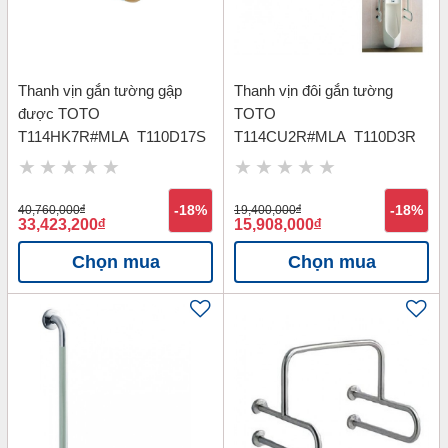
Thanh vịn gắn tường gập
Thanh vịn đôi gắn tường
được TOTO
TOTO
T114HK7R#MLA_T110D17S
T114CU2R#MLA_T110D3R
40,760,000
đ
-18%
19,400,000
đ
-18%
33,423,200
đ
15,908,000
đ
Chọn mua
Chọn mua