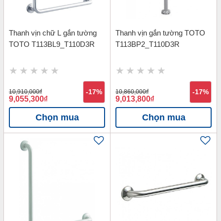
Thanh vịn chữ L gắn tường
Thanh vịn gắn tường TOTO
TOTO T113BL9_T110D3R
T113BP2_T110D3R
10,910,000
đ
-17%
10,860,000
đ
-17%
9,055,300
đ
9,013,800
đ
Chọn mua
Chọn mua