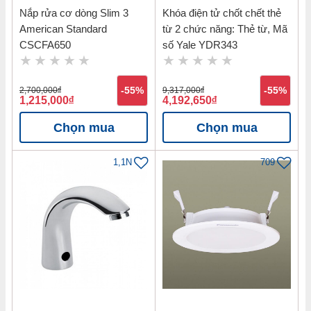
Nắp rửa cơ dòng Slim 3
Khóa điện tử chốt chết thẻ
American Standard
từ 2 chức năng: Thẻ từ, Mã
CSCFA650
số Yale YDR343
2,700,000
đ
-55%
9,317,000
đ
-55%
1,215,000
đ
4,192,650
đ
Chọn mua
Chọn mua
1,1N
709