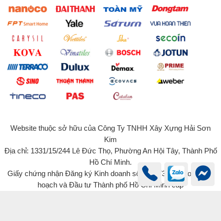
Website thuộc sở hữu của Công Ty TNHH Xây Xựng Hải Sơn
Kim
Địa chỉ: 1331/15/244 Lê Đức Thọ, Phường An Hội Tây, Thành Phố
Hồ Chí Minh.
Giấy chứng nhận Đăng ký Kinh doanh số 0315734131 do Sở Kế
hoạch và Đầu tư Thành phố Hồ Chí Minh cấp
© 2022 - Bản quyền của Công Ty TNHH Xây Dựng Hải Sơn Kim -
haisonkim.com