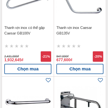
Thanh vịn inox có thể gập
Thanh vịn inox Caesar
Caesar GB100V
GB135V
2,431,000
đ
-21%
847,000
đ
-20%
1,932,645
đ
677,600
đ
Chọn mua
Chọn mua