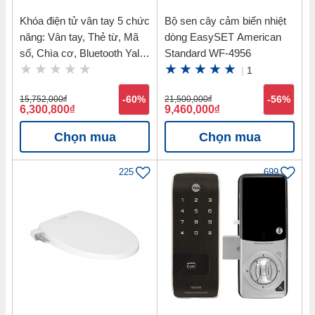
Khóa điện tử vân tay 5 chức
Bộ sen cây cảm biến nhiệt
năng: Vân tay, Thẻ từ, Mã
dòng EasySET American
số, Chìa cơ, Bluetooth Yale
Standard WF-4956
YDM7116 MB
|
1
15,752,000
đ
-60%
21,500,000
đ
-56%
6,300,800
đ
9,460,000
đ
Chọn mua
Chọn mua
225
699