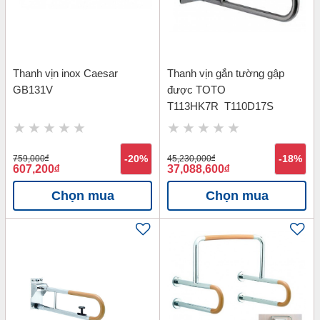
Thanh vịn inox Caesar
Thanh vịn gắn tường gập
GB131V
được TOTO
T113HK7R_T110D17S
759,000
đ
-20%
45,230,000
đ
-18%
607,200
đ
37,088,600
đ
Chọn mua
Chọn mua