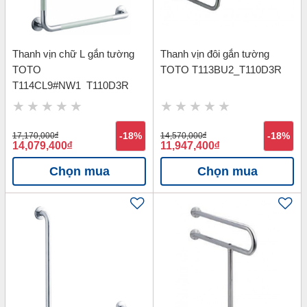
Thanh vịn chữ L gắn tường
Thanh vịn đôi gắn tường
TOTO
TOTO T113BU2_T110D3R
T114CL9#NW1_T110D3R
17,170,000
đ
-18%
14,570,000
đ
-18%
14,079,400
đ
11,947,400
đ
Chọn mua
Chọn mua