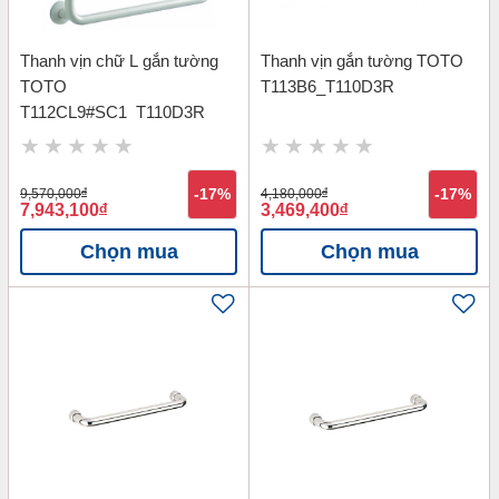
Thanh vịn chữ L gắn tường
Thanh vịn gắn tường TOTO
TOTO
T113B6_T110D3R
T112CL9#SC1_T110D3R
9,570,000
đ
-17%
4,180,000
đ
-17%
7,943,100
đ
3,469,400
đ
Chọn mua
Chọn mua