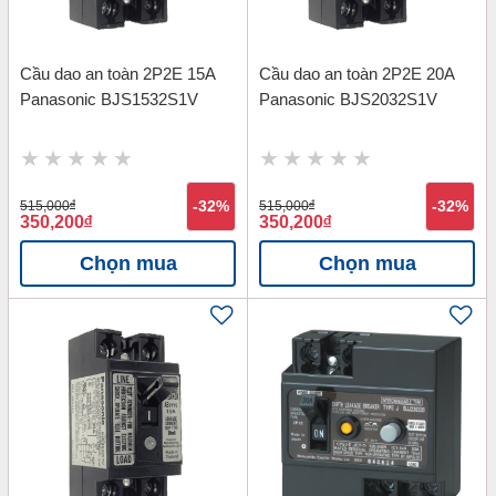
Cầu dao an toàn 2P2E 15A
Cầu dao an toàn 2P2E 20A
Panasonic BJS1532S1V
Panasonic BJS2032S1V
515,000
đ
-32%
515,000
đ
-32%
350,200
đ
350,200
đ
Chọn mua
Chọn mua