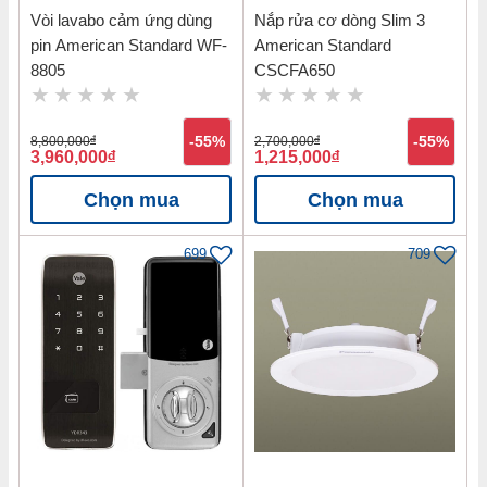
Vòi lavabo cảm ứng dùng
Nắp rửa cơ dòng Slim 3
pin American Standard WF-
American Standard
8805
CSCFA650
8,800,000
đ
-55%
2,700,000
đ
-55%
3,960,000
đ
1,215,000
đ
Chọn mua
Chọn mua
699
709