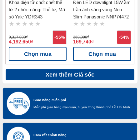
Khóa điện tử chốt chết thẻ
Đèn LED downlight 15W ầm
từ 2 chức năng: Thẻ từ, Mã
trần ánh sáng vàng Neo
số Yale YDR343
Slim Panasonic NNP74472
9,317,000
đ
-55%
369,000
đ
-54%
4,192,650
đ
169,740
đ
Chọn mua
Chọn mua
Xem thêm Giá sốc
Giao hàng miễn phí
Miễn phí giao hàng mọi quận, huyện trong thành phố Hồ Chí Minh
Cam kết chính hãng