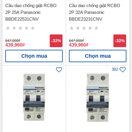
Cầu dao chống giật RCBO
Cầu dao chống giật RCBO
2P 25A Panasonic
2P 32A Panasonic
BBDE22531CNV
BBDE23231CNV
647,000
đ
-32%
647,000
đ
-32%
439,960
đ
439,960
đ
Chọn mua
Chọn mua
382