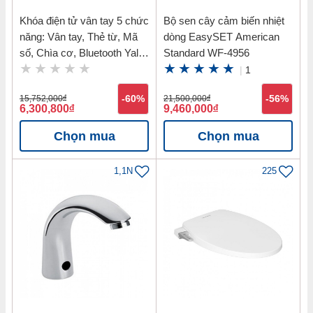
Khóa điện tử vân tay 5 chức
Bộ sen cây cảm biến nhiệt
năng: Vân tay, Thẻ từ, Mã
dòng EasySET American
số, Chìa cơ, Bluetooth Yale
Standard WF-4956
YDM7116 MB
|
1
15,752,000
đ
-60%
21,500,000
đ
-56%
6,300,800
đ
9,460,000
đ
Chọn mua
Chọn mua
1,1N
225