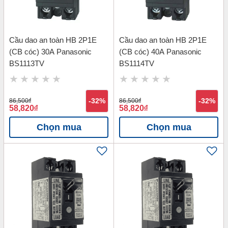
Cầu dao an toàn HB 2P1E
Cầu dao an toàn HB 2P1E
(CB cóc) 30A Panasonic
(CB cóc) 40A Panasonic
BS1113TV
BS1114TV
86,500
đ
-32%
86,500
đ
-32%
58,820
đ
58,820
đ
Chọn mua
Chọn mua