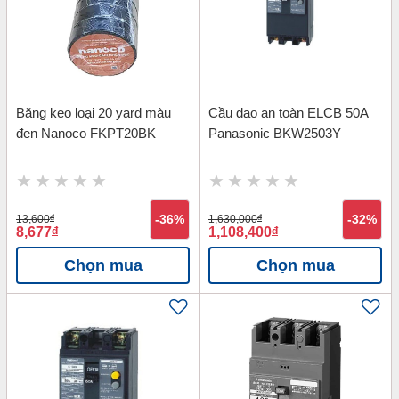
Băng keo loại 20 yard màu
Cầu dao an toàn ELCB 50A
đen Nanoco FKPT20BK
Panasonic BKW2503Y
13,600
đ
-36%
1,630,000
đ
-32%
8,677
đ
1,108,400
đ
Chọn mua
Chọn mua