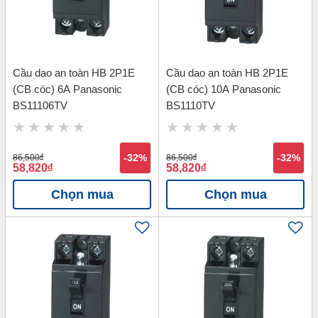
Cầu dao an toàn HB 2P1E
Cầu dao an toàn HB 2P1E
(CB cóc) 6A Panasonic
(CB cóc) 10A Panasonic
BS11106TV
BS1110TV
86,500
đ
-32%
86,500
đ
-32%
58,820
đ
58,820
đ
Chọn mua
Chọn mua