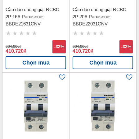
Cầu dao chống giật RCBO
Cầu dao chống giật RCBO
2P 16A Panasonic
2P 20A Panasonic
BBDE21631CNV
BBDE22031CNV
604,000
đ
-32%
604,000
đ
-32%
410,720
đ
410,720
đ
Chọn mua
Chọn mua