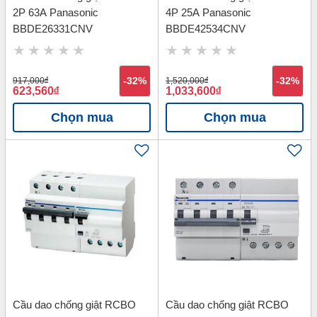
2P 63A Panasonic
4P 25A Panasonic
BBDE26331CNV
BBDE42534CNV
917,000
đ
-32%
1,520,000
đ
-32%
623,560
đ
1,033,600
đ
Chọn mua
Chọn mua
Cầu dao chống giật RCBO
Cầu dao chống giật RCBO