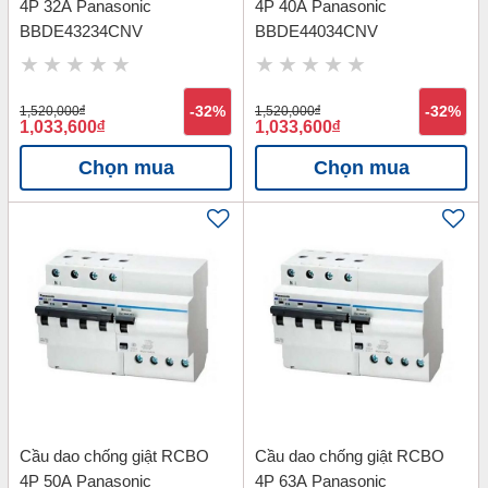
4P 32A Panasonic
4P 40A Panasonic
BBDE43234CNV
BBDE44034CNV
1,520,000
đ
-32%
1,520,000
đ
-32%
1,033,600
đ
1,033,600
đ
Chọn mua
Chọn mua
Cầu dao chống giật RCBO
Cầu dao chống giật RCBO
4P 50A Panasonic
4P 63A Panasonic