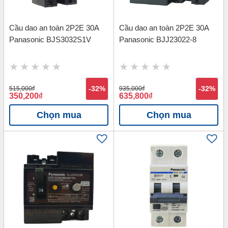
Cầu dao an toàn 2P2E 30A
Cầu dao an toàn 2P2E 30A
Panasonic BJS3032S1V
Panasonic BJJ23022-8
515,000
đ
-32%
935,000
đ
-32%
350,200
đ
635,800
đ
Chọn mua
Chọn mua