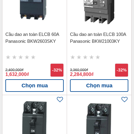
Cầu dao an toàn ELCB 60A
Cầu dao an toàn ELCB 100A
Panasonic BKW2603SKY
Panasonic BKW21003KY
2,400,000
đ
-32%
3,360,000
đ
-32%
1,632,000
đ
2,284,800
đ
Chọn mua
Chọn mua