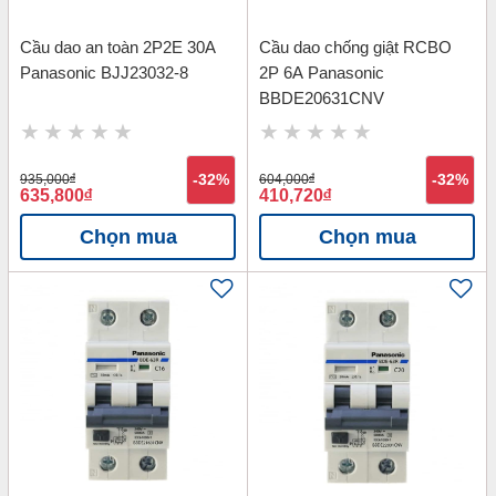
Cầu dao an toàn 2P2E 30A
Cầu dao chống giật RCBO
Panasonic BJJ23032-8
2P 6A Panasonic
BBDE20631CNV
935,000
đ
-32%
604,000
đ
-32%
635,800
đ
410,720
đ
Chọn mua
Chọn mua