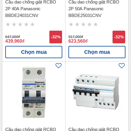
Cầu dao chống giật RCBO
Cầu dao chống giật RCBO
2P 40A Panasonic
2P 50A Panasonic
BBDE24031CNV
BBDE25031CNV
647,000
đ
-32%
917,000
đ
-32%
439,960
đ
623,560
đ
Chọn mua
Chọn mua
Cầu dao chống giật RCBO
Cầu dao chống giật RCBO