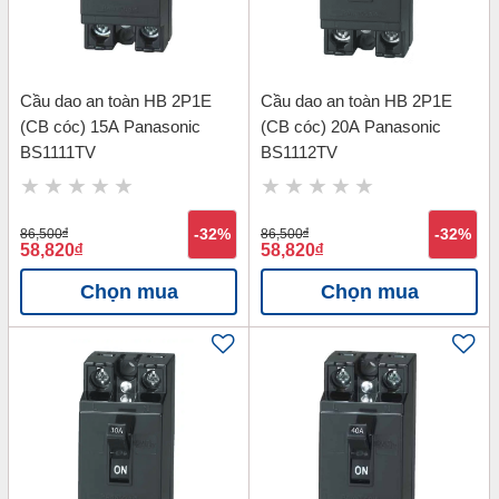
Cầu dao an toàn HB 2P1E
Cầu dao an toàn HB 2P1E
(CB cóc) 15A Panasonic
(CB cóc) 20A Panasonic
BS1111TV
BS1112TV
86,500
đ
-32%
86,500
đ
-32%
58,820
đ
58,820
đ
Chọn mua
Chọn mua