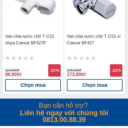
Van chia nước chữ T ∅21
Van chia nước chữ T ∅21 xi
nhựa Caesar BF427P
Caesar BF427
110,000
đ
-21%
220,000
đ
-21%
86,900
đ
173,800
đ
Chọn mua
Chọn mua
Bạn cần hỗ trợ?
Liên hệ ngay với chúng tôi
0813.00.88.39