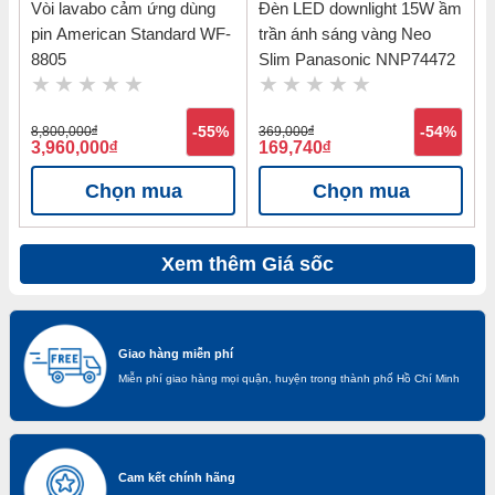
Vòi lavabo cảm ứng dùng
Đèn LED downlight 15W ầm
pin American Standard WF-
trần ánh sáng vàng Neo
8805
Slim Panasonic NNP74472
8,800,000
đ
-55%
369,000
đ
-54%
3,960,000
đ
169,740
đ
Chọn mua
Chọn mua
Xem thêm Giá sốc
Giao hàng miễn phí
Miễn phí giao hàng mọi quận, huyện trong thành phố Hồ Chí Minh
Cam kết chính hãng