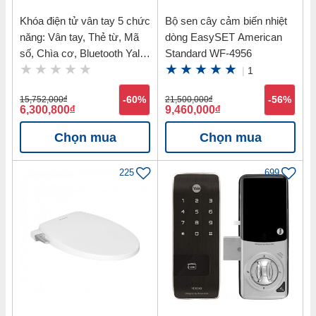
Khóa điện tử vân tay 5 chức
Bộ sen cây cảm biến nhiệt
năng: Vân tay, Thẻ từ, Mã
dòng EasySET American
số, Chìa cơ, Bluetooth Yale
Standard WF-4956
YDM7116 MB
|
1
15,752,000
đ
-60%
21,500,000
đ
-56%
6,300,800
đ
9,460,000
đ
Chọn mua
Chọn mua
225
699