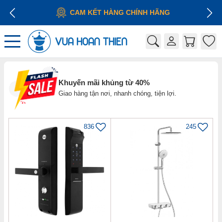
CAM KẾT HÀNG CHÍNH HÃNG
Khuyến mãi khủng từ 40%
Giao hàng tận nơi, nhanh chóng, tiện lợi.
836
245