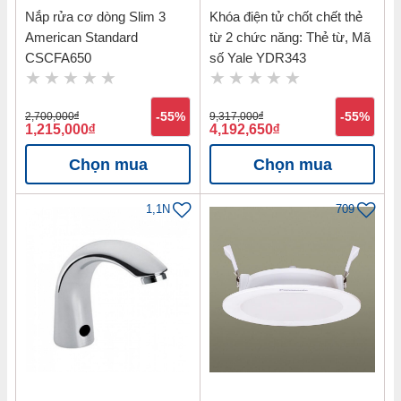
Nắp rửa cơ dòng Slim 3
Khóa điện tử chốt chết thẻ
American Standard
từ 2 chức năng: Thẻ từ, Mã
CSCFA650
số Yale YDR343
2,700,000
đ
-55%
9,317,000
đ
-55%
1,215,000
đ
4,192,650
đ
Chọn mua
Chọn mua
1,1N
709