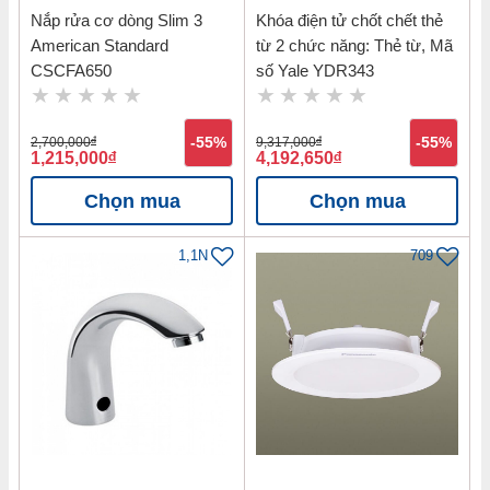
Nắp rửa cơ dòng Slim 3
Khóa điện tử chốt chết thẻ
American Standard
từ 2 chức năng: Thẻ từ, Mã
CSCFA650
số Yale YDR343
2,700,000
đ
-55%
9,317,000
đ
-55%
1,215,000
đ
4,192,650
đ
Chọn mua
Chọn mua
1,1N
709