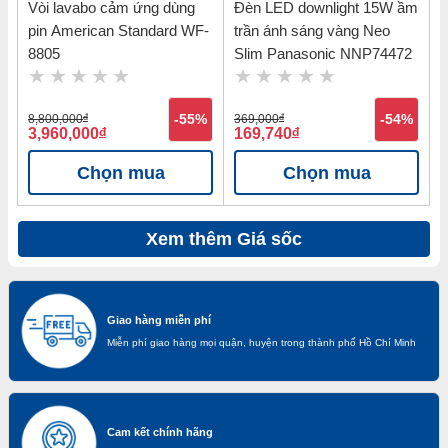
Vòi lavabo cảm ứng dùng
Đèn LED downlight 15W ầm
pin American Standard WF-
trần ánh sáng vàng Neo
8805
Slim Panasonic NNP74472
8,800,000
đ
-55%
369,000
đ
-54%
3,960,000
đ
169,740
đ
Chọn mua
Chọn mua
Xem thêm Giá sốc
Giao hàng miễn phí
Miễn phí giao hàng mọi quận, huyện trong thành phố Hồ Chí Minh
Cam kết chính hãng