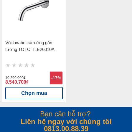
Vòi lavabo cảm ứng gắn
tường TOTO TLE26010A
10,290,000
đ
-17%
8,540,700
đ
Chọn mua
Bạn cần hỗ trợ?
Liên hệ ngay với chúng tôi
0813.00.88.39