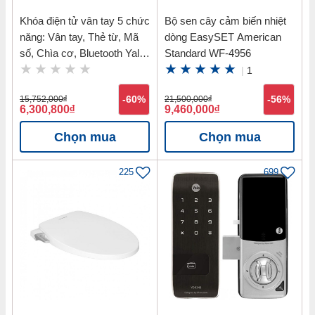
Khóa điện tử vân tay 5 chức
Bộ sen cây cảm biến nhiệt
năng: Vân tay, Thẻ từ, Mã
dòng EasySET American
số, Chìa cơ, Bluetooth Yale
Standard WF-4956
YDM7116 MB
|
1
15,752,000
đ
-60%
21,500,000
đ
-56%
6,300,800
đ
9,460,000
đ
Chọn mua
Chọn mua
225
699