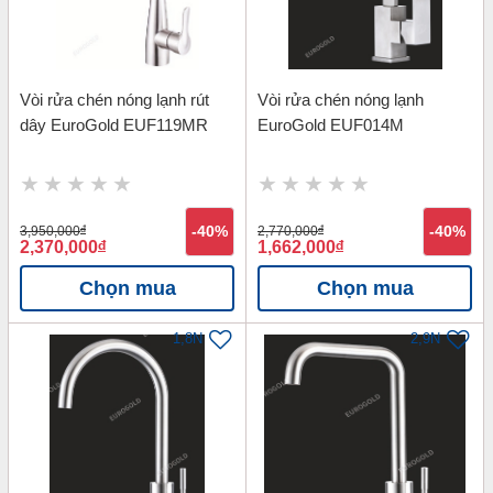
Vòi rửa chén nóng lạnh rút
Vòi rửa chén nóng lạnh
dây EuroGold EUF119MR
EuroGold EUF014M
3,950,000
đ
-40%
2,770,000
đ
-40%
2,370,000
đ
1,662,000
đ
Chọn mua
Chọn mua
1,8N
2,9N