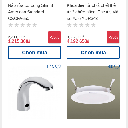
Nắp rửa cơ dòng Slim 3
Khóa điện tử chốt chết thẻ
American Standard
từ 2 chức năng: Thẻ từ, Mã
CSCFA650
số Yale YDR343
2,700,000
đ
-55%
9,317,000
đ
-55%
1,215,000
đ
4,192,650
đ
Chọn mua
Chọn mua
1,1N
709