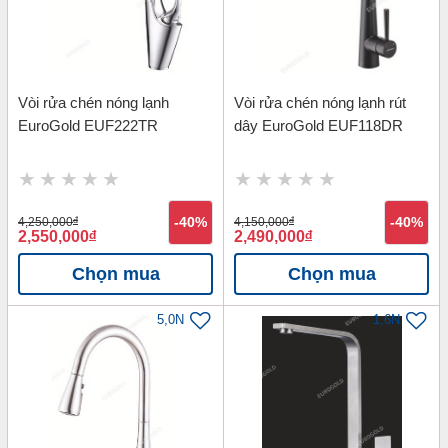
Vòi rửa chén nóng lạnh
Vòi rửa chén nóng lạnh rút
EuroGold EUF222TR
dây EuroGold EUF118DR
4,250,000
đ
-40%
4,150,000
đ
-40%
2,550,000
đ
2,490,000
đ
Chọn mua
Chọn mua
5,0N
1,6N