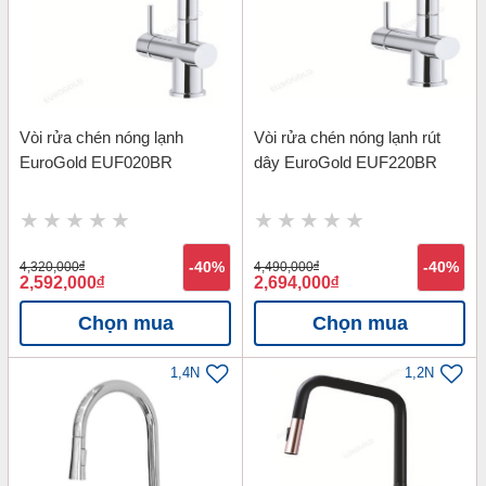
Vòi rửa chén nóng lạnh
Vòi rửa chén nóng lạnh rút
EuroGold EUF020BR
dây EuroGold EUF220BR
4,320,000
đ
-40%
4,490,000
đ
-40%
2,592,000
đ
2,694,000
đ
Chọn mua
Chọn mua
1,4N
1,2N