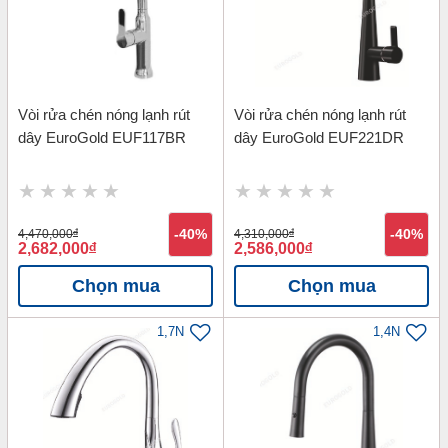
Vòi rửa chén nóng lạnh rút
Vòi rửa chén nóng lạnh rút
dây EuroGold EUF117BR
dây EuroGold EUF221DR
4,470,000
đ
-40%
4,310,000
đ
-40%
2,682,000
đ
2,586,000
đ
Chọn mua
Chọn mua
1,7N
1,4N