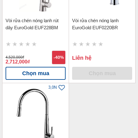
Vòi rửa chén nóng lạnh rút
Vòi rửa chén nóng lạnh
dây EuroGold EUF228BM
EuroGold EUF0220BR
Liên hệ
4,520,000
đ
-40%
2,712,000
đ
Chọn mua
Chọn mua
3,0N