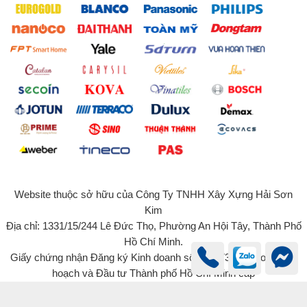
Website thuộc sở hữu của Công Ty TNHH Xây Xựng Hải Sơn
Kim
Địa chỉ: 1331/15/244 Lê Đức Thọ, Phường An Hội Tây, Thành Phố
Hồ Chí Minh.
Giấy chứng nhận Đăng ký Kinh doanh số 0315734131 do Sở Kế
hoạch và Đầu tư Thành phố Hồ Chí Minh cấp
© 2022 - Bản quyền của Công Ty TNHH Xây Dựng Hải Sơn Kim -
haisonkim.com