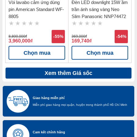
Vòi lavabo cảm ứng dùng
Đèn LED downlight 15W ầm
pin American Standard WF-
trần ánh sáng vàng Neo
8805
Slim Panasonic NNP74472
8,800,000
đ
-55%
369,000
đ
-54%
3,960,000
đ
169,740
đ
Chọn mua
Chọn mua
Xem thêm Giá sốc
Giao hàng miễn phí
Miễn phí giao hàng mọi quận, huyện trong thành phố Hồ Chí Minh
Cam kết chính hãng