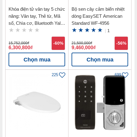
Khóa điện tử vân tay 5 chức
Bộ sen cây cảm biến nhiệt
năng: Vân tay, Thẻ từ, Mã
dòng EasySET American
số, Chìa cơ, Bluetooth Yale
Standard WF-4956
YDM7116 MB
|
1
15,752,000
đ
-60%
21,500,000
đ
-56%
6,300,800
đ
9,460,000
đ
Chọn mua
Chọn mua
225
699