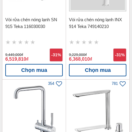
Vòi rửa chén nóng lạnh SN
Vòi rửa chén nóng lạnh INX
915 Teka 116030030
914 Teka 749140210
9,449,000
đ
-31%
9,229,000
đ
-31%
6,519,810
đ
6,368,010
đ
Chọn mua
Chọn mua
354
781