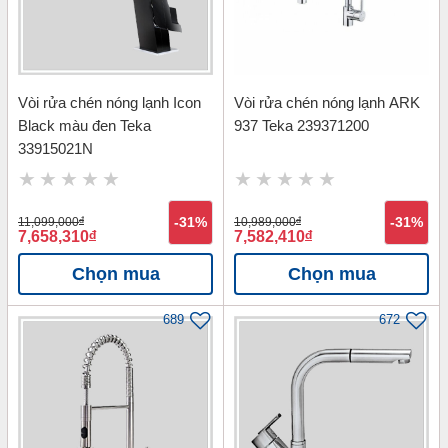
Vòi rửa chén nóng lạnh Icon
Vòi rửa chén nóng lạnh ARK
Black màu đen Teka
937 Teka 239371200
33915021N
11,099,000
đ
-31%
10,989,000
đ
-31%
7,658,310
đ
7,582,410
đ
Chọn mua
Chọn mua
689
672