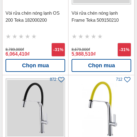
Vòi rửa chén nóng lạnh OS
Vòi rửa chén nóng lạnh
200 Teka 182000200
Frame Teka 509150210
8,789,000
đ
-31%
8,679,000
đ
-31%
6,064,410
đ
5,988,510
đ
Chọn mua
Chọn mua
872
712