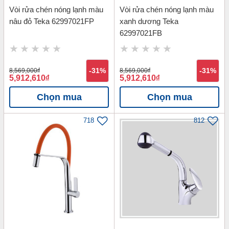
Vòi rửa chén nóng lạnh màu
Vòi rửa chén nóng lạnh màu
nâu đỏ Teka 62997021FP
xanh dương Teka
62997021FB
8,569,000
đ
-31%
8,569,000
đ
-31%
5,912,610
đ
5,912,610
đ
Chọn mua
Chọn mua
718
812