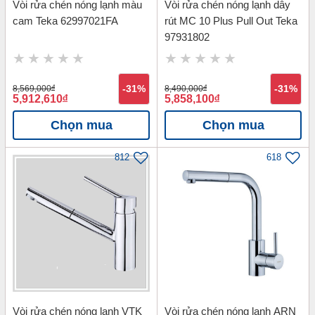
Vòi rửa chén nóng lạnh màu
Vòi rửa chén nóng lạnh dây
cam Teka 62997021FA
rút MC 10 Plus Pull Out Teka
97931802
8,569,000
đ
-31%
8,490,000
đ
-31%
5,912,610
đ
5,858,100
đ
Chọn mua
Chọn mua
812
618
Vòi rửa chén nóng lạnh VTK
Vòi rửa chén nóng lạnh ARN