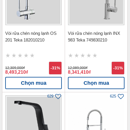
Vòi rửa chén nóng lạnh OS
Vòi rửa chén nóng lạnh INX
201 Teka 182010210
983 Teka 749830210
12,309,000
đ
-31%
12,089,000
đ
-31%
8,493,210
đ
8,341,410
đ
Chọn mua
Chọn mua
629
625