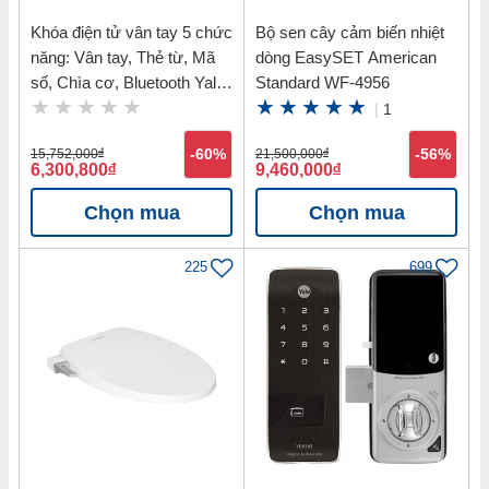
Khóa điện tử vân tay 5 chức
Bộ sen cây cảm biến nhiệt
năng: Vân tay, Thẻ từ, Mã
dòng EasySET American
số, Chìa cơ, Bluetooth Yale
Standard WF-4956
YDM7116 MB
|
1
15,752,000
đ
-60%
21,500,000
đ
-56%
6,300,800
đ
9,460,000
đ
Chọn mua
Chọn mua
225
699