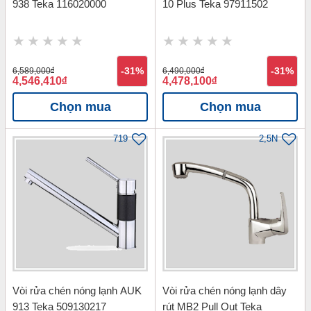
938 Teka 116020000
10 Plus Teka 97911502
6,589,000
đ
-31%
6,490,000
đ
-31%
4,546,410
đ
4,478,100
đ
Chọn mua
Chọn mua
719
2,5N
Vòi rửa chén nóng lạnh AUK
Vòi rửa chén nóng lạnh dây
913 Teka 509130217
rút MB2 Pull Out Teka