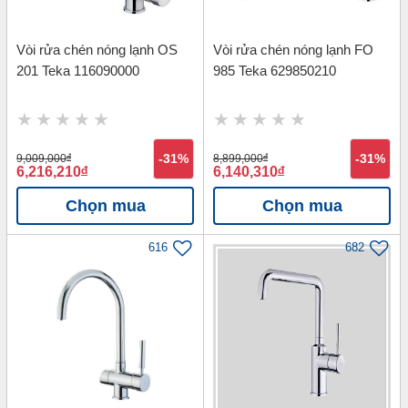
Vòi rửa chén nóng lạnh OS
Vòi rửa chén nóng lạnh FO
201 Teka 116090000
985 Teka 629850210
9,009,000
đ
-31%
8,899,000
đ
-31%
6,216,210
đ
6,140,310
đ
Chọn mua
Chọn mua
616
682