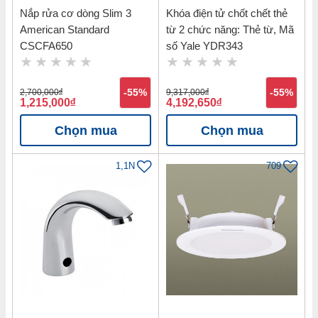
Nắp rửa cơ dòng Slim 3
Khóa điện tử chốt chết thẻ
American Standard
từ 2 chức năng: Thẻ từ, Mã
CSCFA650
số Yale YDR343
2,700,000
đ
-55%
9,317,000
đ
-55%
1,215,000
đ
4,192,650
đ
Chọn mua
Chọn mua
1,1N
709