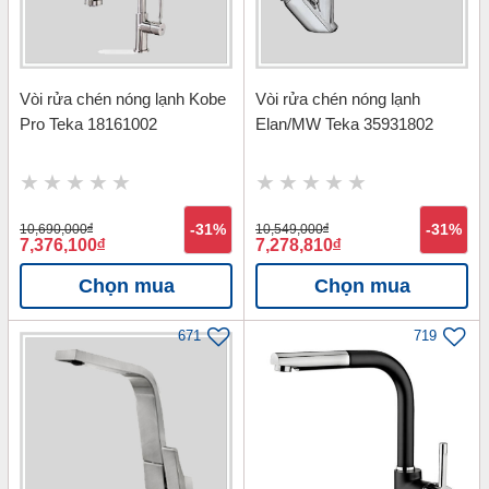
Vòi rửa chén nóng lạnh Kobe
Vòi rửa chén nóng lạnh
Pro Teka 18161002
Elan/MW Teka 35931802
10,690,000
đ
-31%
10,549,000
đ
-31%
7,376,100
đ
7,278,810
đ
Chọn mua
Chọn mua
671
719