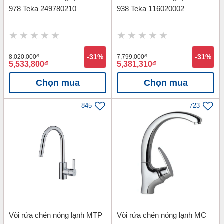
978 Teka 249780210
938 Teka 116020002
8,020,000
đ
-31%
7,799,000
đ
-31%
5,533,800
đ
5,381,310
đ
Chọn mua
Chọn mua
845
723
Vòi rửa chén nóng lạnh MTP
Vòi rửa chén nóng lạnh MC