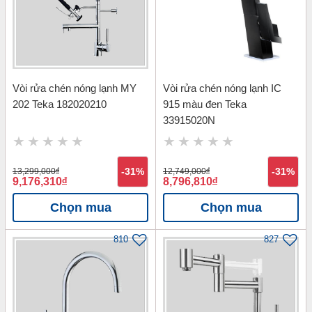
Vòi rửa chén nóng lạnh MY
Vòi rửa chén nóng lạnh IC
202 Teka 182020210
915 màu đen Teka
33915020N
13,299,000
đ
-31%
12,749,000
đ
-31%
9,176,310
đ
8,796,810
đ
Chọn mua
Chọn mua
810
827