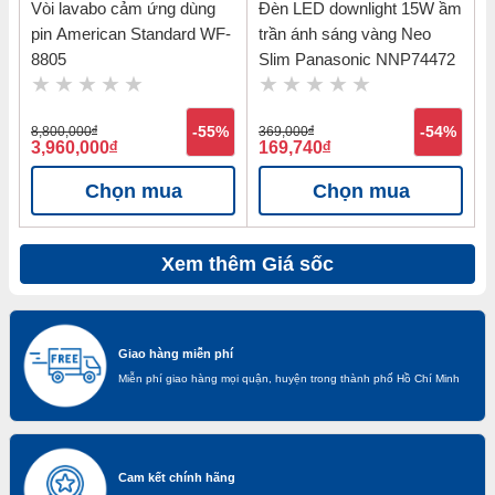
Vòi lavabo cảm ứng dùng
Đèn LED downlight 15W ầm
pin American Standard WF-
trần ánh sáng vàng Neo
8805
Slim Panasonic NNP74472
8,800,000
đ
-55%
369,000
đ
-54%
3,960,000
đ
169,740
đ
Chọn mua
Chọn mua
Xem thêm Giá sốc
Giao hàng miễn phí
Miễn phí giao hàng mọi quận, huyện trong thành phố Hồ Chí Minh
Cam kết chính hãng