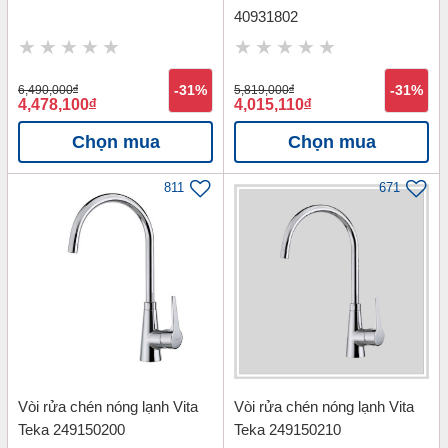
40931802
6,490,000
đ
-31%
5,819,000
đ
-31%
4,478,100
đ
4,015,110
đ
Chọn mua
Chọn mua
811
671
Vòi rửa chén nóng lạnh Vita
Vòi rửa chén nóng lạnh Vita
Teka 249150200
Teka 249150210