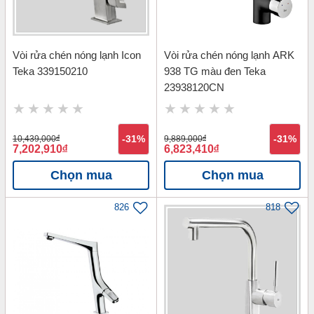
Vòi rửa chén nóng lạnh Icon
Vòi rửa chén nóng lạnh ARK
Teka 339150210
938 TG màu đen Teka
23938120CN
10,439,000
đ
-31%
9,889,000
đ
-31%
7,202,910
đ
6,823,410
đ
Chọn mua
Chọn mua
826
818