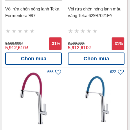
Vòi rửa chén nóng lạnh Teka
Vòi rửa chén nóng lạnh màu
Formentera 997
vàng Teka 62997021FY
8,569,000
đ
-31%
8,569,000
đ
-31%
5,912,610
đ
5,912,610
đ
Chọn mua
Chọn mua
655
622