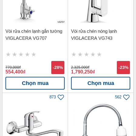
Vòi rửa chén lạnh gắn tường
Vòi rửa chén nóng lạnh
VIGLACERA VG707
VIGLACERA VG743
770,000
đ
-28%
2,325,000
đ
-23%
554,400
đ
1,790,250
đ
Chọn mua
Chọn mua
873
562