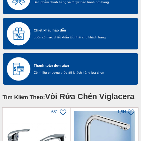
Sản phẩm chính hãng và được bảo hành bởi hãng
Chiết khấu hấp dẫn
Luôn có mức chiết khấu tốt nhất cho khách hàng
Thanh toán đơn giản
Có nhiều phương thức để khách hàng lựa chọn
Vòi Rửa Chén Viglacera
Tìm Kiếm Theo:
631
1,5N