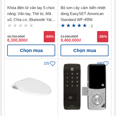
Khóa điện tử vân tay 5 chức
Bộ sen cây cảm biến nhiệt
năng: Vân tay, Thẻ từ, Mã
dòng EasySET American
số, Chìa cơ, Bluetooth Yale
Standard WF-4956
YDM7116 MB
|
1
15,752,000
đ
-60%
21,500,000
đ
-56%
6,300,800
đ
9,460,000
đ
Chọn mua
Chọn mua
225
699