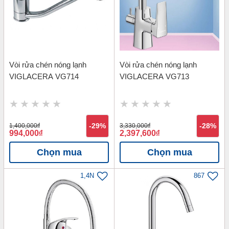
Vòi rửa chén nóng lạnh
Vòi rửa chén nóng lạnh
VIGLACERA VG714
VIGLACERA VG713
1,400,000
đ
-29%
3,330,000
đ
-28%
994,000
đ
2,397,600
đ
Chọn mua
Chọn mua
1,4N
867