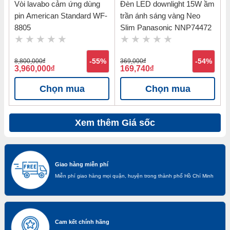
Vòi lavabo cảm ứng dùng
Đèn LED downlight 15W ầm
pin American Standard WF-
trần ánh sáng vàng Neo
8805
Slim Panasonic NNP74472
8,800,000
đ
-55%
369,000
đ
-54%
3,960,000
đ
169,740
đ
Chọn mua
Chọn mua
Xem thêm Giá sốc
Giao hàng miễn phí
Miễn phí giao hàng mọi quận, huyện trong thành phố Hồ Chí Minh
Cam kết chính hãng