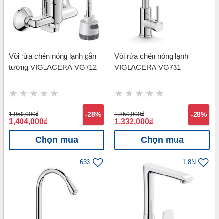
Vòi rửa chén nóng lạnh gắn
Vòi rửa chén nóng lạnh
tường VIGLACERA VG712
VIGLACERA VG731
1,950,000
đ
-28%
1,850,000
đ
-28%
1,404,000
đ
1,332,000
đ
Chọn mua
Chọn mua
633
1,8N