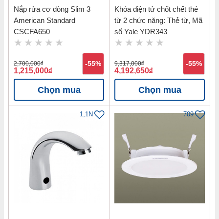
Nắp rửa cơ dòng Slim 3
Khóa điện tử chốt chết thẻ
American Standard
từ 2 chức năng: Thẻ từ, Mã
CSCFA650
số Yale YDR343
2,700,000
đ
-55%
9,317,000
đ
-55%
1,215,000
đ
4,192,650
đ
Chọn mua
Chọn mua
1,1N
709