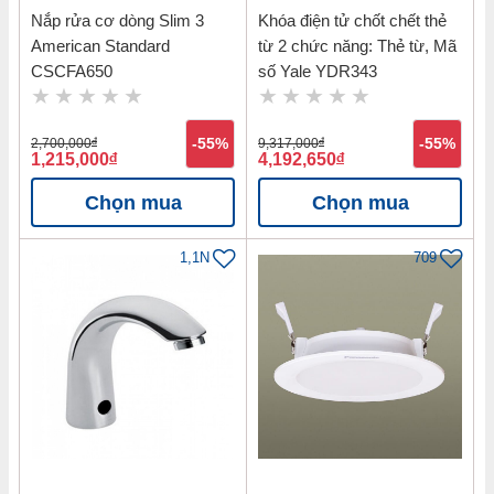
Nắp rửa cơ dòng Slim 3
Khóa điện tử chốt chết thẻ
American Standard
từ 2 chức năng: Thẻ từ, Mã
CSCFA650
số Yale YDR343
2,700,000
đ
-55%
9,317,000
đ
-55%
1,215,000
đ
4,192,650
đ
Chọn mua
Chọn mua
1,1N
709