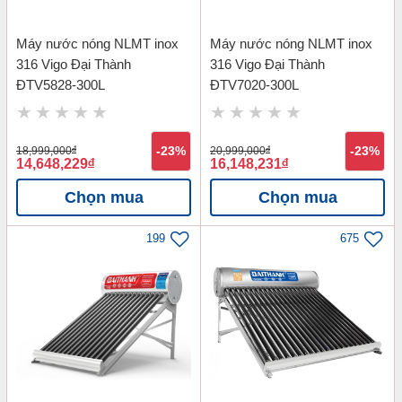
Máy nước nóng NLMT inox
Máy nước nóng NLMT inox
316 Vigo Đại Thành
316 Vigo Đại Thành
ĐTV5828-300L
ĐTV7020-300L
18,999,000
đ
-23%
20,999,000
đ
-23%
14,648,229
đ
16,148,231
đ
Chọn mua
Chọn mua
199
675