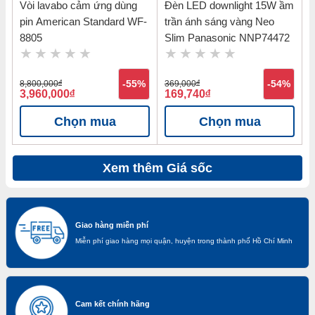
Vòi lavabo cảm ứng dùng
Đèn LED downlight 15W ầm
pin American Standard WF-
trần ánh sáng vàng Neo
8805
Slim Panasonic NNP74472
8,800,000
đ
-55%
369,000
đ
-54%
3,960,000
đ
169,740
đ
Chọn mua
Chọn mua
Xem thêm Giá sốc
Giao hàng miễn phí
Miễn phí giao hàng mọi quận, huyện trong thành phố Hồ Chí Minh
Cam kết chính hãng