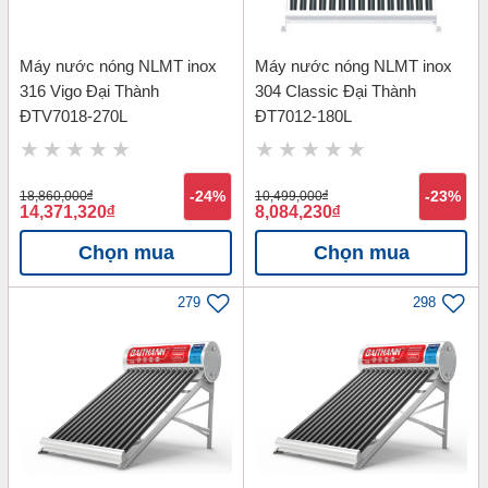
Máy nước nóng NLMT inox
Máy nước nóng NLMT inox
316 Vigo Đại Thành
304 Classic Đại Thành
ĐTV7018-270L
ĐT7012-180L
18,860,000
đ
-24%
10,499,000
đ
-23%
14,371,320
đ
8,084,230
đ
Chọn mua
Chọn mua
279
298