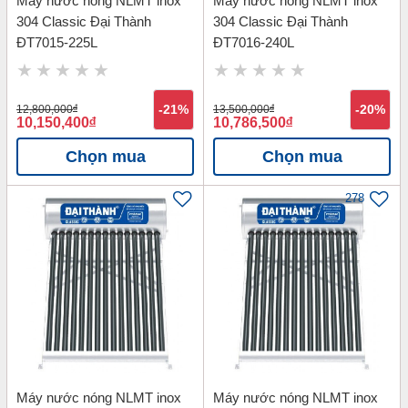
Máy nước nóng NLMT inox
Máy nước nóng NLMT inox
304 Classic Đại Thành
304 Classic Đại Thành
ĐT7015-225L
ĐT7016-240L
12,800,000
đ
-21%
13,500,000
đ
-20%
10,150,400
đ
10,786,500
đ
Chọn mua
Chọn mua
278
Máy nước nóng NLMT inox
Máy nước nóng NLMT inox