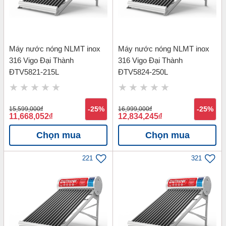
Máy nước nóng NLMT inox
Máy nước nóng NLMT inox
316 Vigo Đại Thành
316 Vigo Đại Thành
ĐTV5821-215L
ĐTV5824-250L
15,599,000
đ
-25%
16,999,000
đ
-25%
11,668,052
đ
12,834,245
đ
Chọn mua
Chọn mua
221
321