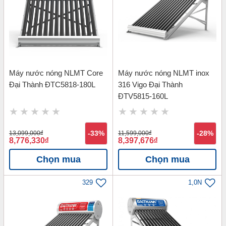
Máy nước nóng NLMT Core
Máy nước nóng NLMT inox
Đại Thành ĐTC5818-180L
316 Vigo Đại Thành
ĐTV5815-160L
13,099,000
đ
-33%
11,599,000
đ
-28%
8,776,330
đ
8,397,676
đ
Chọn mua
Chọn mua
329
1,0N