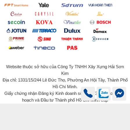
Website thuộc sở hữu của Công Ty TNHH Xây Xựng Hải Sơn
Kim
Địa chỉ: 1331/15/244 Lê Đức Thọ, Phường An Hội Tây, Thành Phố
Hồ Chí Minh.
Giấy chứng nhận Đăng ký Kinh doanh số 0315734131 do Sở Kế
hoạch và Đầu tư Thành phố Hồ Chí Minh cấp
© 2022 - Bản quyền của Công Ty TNHH Xây Dựng Hải Sơn Kim -
haisonkim.com