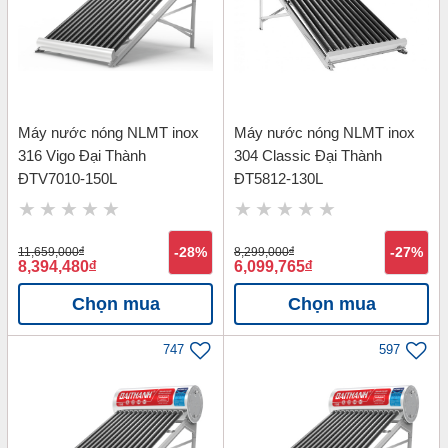
Máy nước nóng NLMT inox
Máy nước nóng NLMT inox
316 Vigo Đại Thành
304 Classic Đại Thành
ĐTV7010-150L
ĐT5812-130L
11,659,000
đ
-28%
8,299,000
đ
-27%
8,394,480
đ
6,099,765
đ
Chọn mua
Chọn mua
747
597