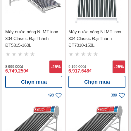
Máy nước nóng NLMT inox
Máy nước nóng NLMT inox
304 Classic Đại Thành
304 Classic Đại Thành
ĐT5815-160L
ĐT7010-150L
8,999,000
đ
-25%
9,199,000
đ
-25%
6,749,250
đ
6,917,648
đ
Chọn mua
Chọn mua
498
389