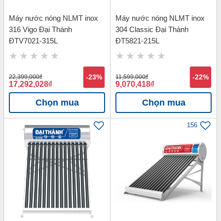
Máy nước nóng NLMT inox
Máy nước nóng NLMT inox
316 Vigo Đại Thành
304 Classic Đại Thành
ĐTV7021-315L
ĐT5821-215L
22,399,000
đ
-23%
11,599,000
đ
-22%
17,292,028
đ
9,070,418
đ
Chọn mua
Chọn mua
156