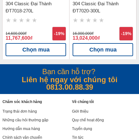
304 Classic Đại Thành
304 Classic Đại Thành
ĐT7018-270L
ĐT7020-300L
14,600,000
đ
-19%
16,000,000
đ
-19%
11,767,600
đ
13,024,000
đ
Chọn mua
Chọn mua
Bạn cần hỗ trợ?
Liên hệ ngay với chúng tôi
0813.00.88.39
Chăm sóc khách hàng
Về chúng tôi
Trạng thái đơn hàng
Giới thiệu
Những câu hỏi thường gặp
Quy chế hoạt động
Hướng dẫn mua hàng
Tuyển dụng
Chính sách vận chuyển
Tin tức