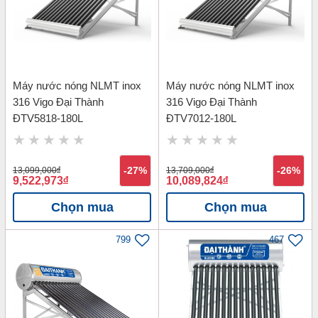
Máy nước nóng NLMT inox
Máy nước nóng NLMT inox
316 Vigo Đại Thành
316 Vigo Đại Thành
ĐTV5818-180L
ĐTV7012-180L
13,099,000
đ
-27%
13,709,000
đ
-26%
9,522,973
đ
10,089,824
đ
Chọn mua
Chọn mua
799
467