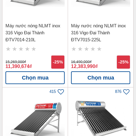
Máy nước nóng NLMT inox
Máy nước nóng NLMT inox
316 Vigo Đại Thành
316 Vigo Đại Thành
ĐTV7014-210L
ĐTV7015-225L
15,269,000
đ
-25%
16,490,000
đ
-25%
11,390,674
đ
12,383,990
đ
Chọn mua
Chọn mua
415
876