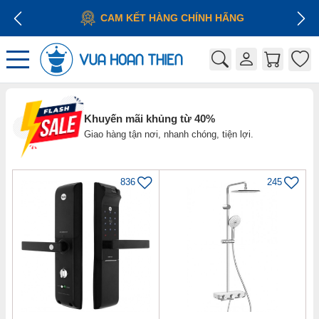
CAM KẾT HÀNG CHÍNH HÃNG
Khuyến mãi khủng từ 40%
Giao hàng tận nơi, nhanh chóng, tiện lợi.
836
245