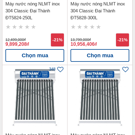
Máy nước nóng NLMT inox
Máy nước nóng NLMT inox
304 Classic Đại Thành
304 Classic Đại Thành
ĐT5824-250L
ĐT5828-300L
12,499,000
đ
-21%
13,799,000
đ
-21%
9,899,208
đ
10,956,406
đ
Chọn mua
Chọn mua
348