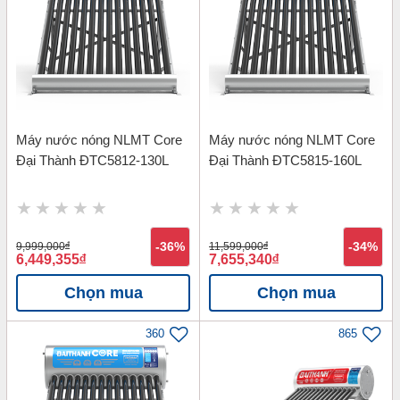
Máy nước nóng NLMT Core
Máy nước nóng NLMT Core
Đại Thành ĐTC5812-130L
Đại Thành ĐTC5815-160L
9,999,000
đ
-36%
11,599,000
đ
-34%
6,449,355
đ
7,655,340
đ
Chọn mua
Chọn mua
360
865