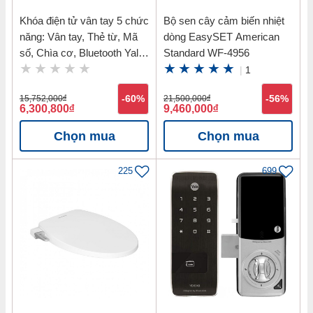
Khóa điện tử vân tay 5 chức
Bộ sen cây cảm biến nhiệt
năng: Vân tay, Thẻ từ, Mã
dòng EasySET American
số, Chìa cơ, Bluetooth Yale
Standard WF-4956
YDM7116 MB
|
1
15,752,000
đ
-60%
21,500,000
đ
-56%
6,300,800
đ
9,460,000
đ
Chọn mua
Chọn mua
225
699