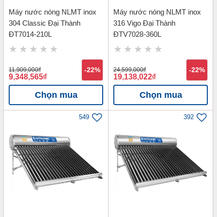
Máy nước nóng NLMT inox
Máy nước nóng NLMT inox
304 Classic Đại Thành
316 Vigo Đại Thành
ĐT7014-210L
ĐTV7028-360L
11,909,000
đ
-22%
24,599,000
đ
-22%
9,348,565
đ
19,138,022
đ
Chọn mua
Chọn mua
549
392