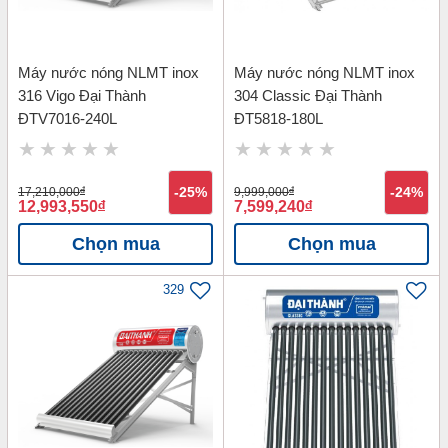
Máy nước nóng NLMT inox
Máy nước nóng NLMT inox
316 Vigo Đại Thành
304 Classic Đại Thành
ĐTV7016-240L
ĐT5818-180L
17,210,000
đ
-25%
9,999,000
đ
-24%
12,993,550
đ
7,599,240
đ
Chọn mua
Chọn mua
329