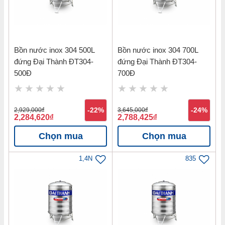
Bồn nước inox 304 500L
Bồn nước inox 304 700L
đứng Đại Thành ĐT304-
đứng Đại Thành ĐT304-
500Đ
700Đ
2,929,000
đ
-22%
3,645,000
đ
-24%
2,284,620
đ
2,788,425
đ
Chọn mua
Chọn mua
1,4N
835