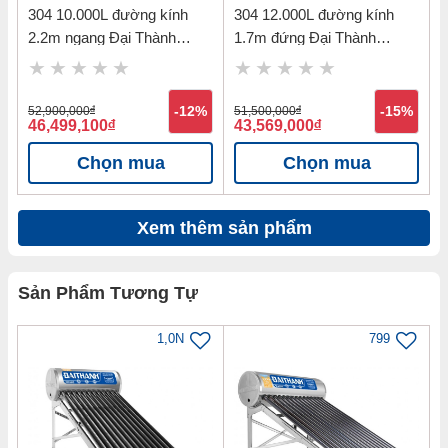
304 10.000L đường kính
304 12.000L đường kính
2.2m ngang Đại Thành
1.7m đứng Đại Thành
ĐTCN304-10000N-ĐK2.2
ĐTCN304-12000Đ-ĐK1.7
52,900,000
đ
-12%
51,500,000
đ
-15%
46,499,100
đ
43,569,000
đ
Chọn mua
Chọn mua
Hướng dẫn lắp đặt Máy nước nóng
NLMT inox 304 Classic Đại Thành
Xem thêm sản phẩm
ĐT5821-215L
Điều kiện lắp đặt:
Sản Phẩm Tương Tự
Nguồn nước cấp phải ổn định: khi lắp đặt máy nước nóng
năng lượng mặt trời Đại Thành bắt buộc là bình chứa
1,0N
799
nước cấp cho máy phải cao hơn máy để tạo áp lực nước
luôn luôn chảy vào bằng đường nước lạnh và chảy ra
bằng nước nước nóng. Do đó, tùy theo nguồn nước cấp
mỗi gia đình để thiết kế hệ thống cấp nước vào máy năng
lượng: nâng chân bồn nước cao lên 1 mét hoặc lắp bình