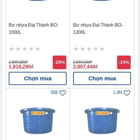
Bơ nhựa Đại Thành BO-
Bơ nhựa Đại Thành BO-
1000L
1300L
2,699,000
đ
-29%
3,694,000
đ
-24%
1,916,290
đ
2,807,440
đ
Chọn mua
Chọn mua
559
1,4N
Thông tin sản phẩm Máy nước nóng
NLMT inox 304 Classic Đại Thành
ĐT5821-215L
Loại máy: Máy nước nóng NLMT inox 304
Dung tích: 215l