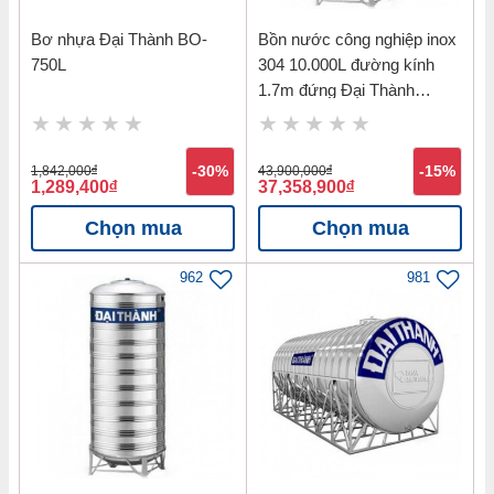
Bơ nhựa Đại Thành BO-
Bồn nước công nghiệp inox
750L
304 10.000L đường kính
1.7m đứng Đại Thành
ĐTCN304-10000Đ-ĐK1.7
1,842,000
đ
-30%
43,900,000
đ
-15%
1,289,400
đ
37,358,900
đ
Chọn mua
Chọn mua
962
981
Nguyên tắc hoạt động của Máy nước
nóng NLMT inox 304 Classic Đại Thành
ĐT5821-215L
Thiết bị hoạt động dựa trên nguyên lý đối lưu nhiệt tự nhiên,
không sử dụng điện.