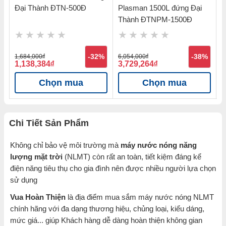
Đại Thành ĐTN-500Đ
Plasman 1500L đứng Đại
3
Thành ĐTNPM-1500Đ
%
1,684,000
đ
-32%
6,054,000
đ
-38%
8
1,138,384
đ
3,729,264
đ
6
Chọn mua
Chọn mua
Chi Tiết Sản Phẩm
Không chỉ bảo vệ môi trường mà
máy nước nóng năng
lượng mặt trời
(NLMT) còn rất an toàn, tiết kiệm đáng kể
điện năng tiêu thụ cho gia đình nên được nhiều người lựa chọn
sử dụng
Vua Hoàn Thiện
là địa điểm mua sắm máy nước nóng NLMT
chính hãng với đa dạng thương hiệu, chủng loại, kiểu dáng,
mức giá... giúp Khách hàng dễ dàng hoàn thiện không gian