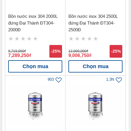
Bồn nước inox 304 2000L
Bồn nước inox 304 2500L
đứng Đại Thành ĐT304-
đứng Đại Thành ĐT304-
2000Đ
2500Đ
9,719,000
đ
-25%
12,009,000
đ
-25%
7,289,250
đ
9,006,750
đ
Chọn mua
Chọn mua
903
1,3N