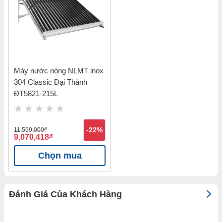
Máy nước nóng NLMT inox
304 Classic Đại Thành
ĐT5821-215L
11,599,000
đ
-22%
9,070,418
đ
Chọn mua
Đánh Giá Của Khách Hàng