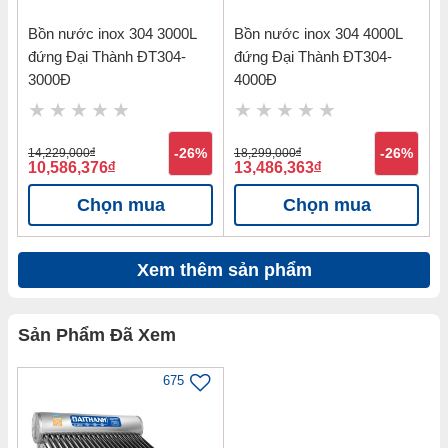
Bồn nước inox 304 3000L
Bồn nước inox 304 4000L
đứng Đại Thành ĐT304-
đứng Đại Thành ĐT304-
3000Đ
4000Đ
14,229,000
đ
-26%
18,299,000
đ
-26%
10,586,376
đ
13,486,363
đ
Chọn mua
Chọn mua
Xem thêm sản phẩm
Sản Phẩm Đã Xem
675