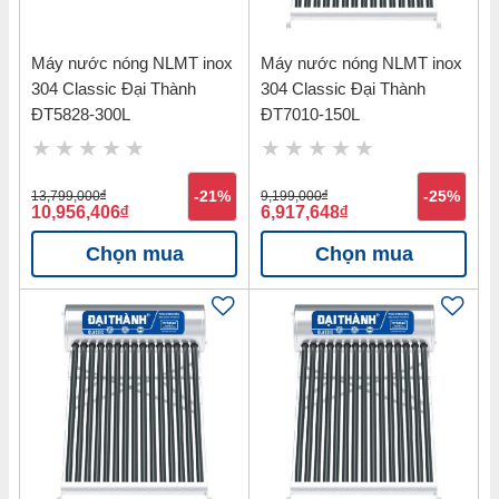
tư vấn.
Máy nước nóng NLMT inox
Máy nước nóng NLMT inox
304 Classic Đại Thành
304 Classic Đại Thành
ĐT5828-300L
ĐT7010-150L
13,799,000
đ
-21%
9,199,000
đ
-25%
10,956,406
đ
6,917,648
đ
Chọn mua
Chọn mua