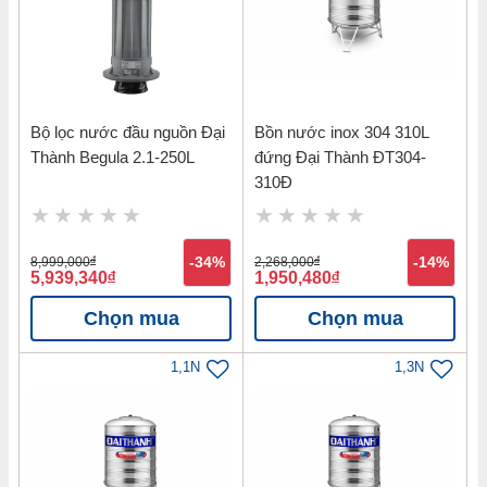
Bộ lọc nước đầu nguồn Đại
Bồn nước inox 304 310L
Thành Begula 2.1-250L
đứng Đại Thành ĐT304-
310Đ
8,999,000
đ
-34%
2,268,000
đ
-14%
5,939,340
đ
1,950,480
đ
Chọn mua
Chọn mua
1,1N
1,3N