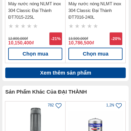
Máy nước nóng NLMT inox
Máy nước nóng NLMT inox
304 Classic Đại Thành
304 Classic Đại Thành
ĐT7015-225L
ĐT7016-240L
12,800,000
đ
-21%
13,500,000
đ
-20%
10,150,400
đ
10,786,500
đ
Chọn mua
Chọn mua
Xem thêm sản phẩm
Sản Phẩm Khác Của ĐẠI THÀNH
782
1,2N