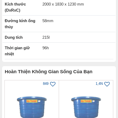
biển
Kích thước
2000 x 1830 x 1230 mm
(DxRxC)
Lớp bảo ôn
giữ nhiệt lâu
làm cho thời gian giữ nhiệt của
nước kéo dài
Đường kính ống
58mm
An toàn khi sử dụng
: Không gặp các nguy cơ về cháy
thủy
nổ hay chập điện
Dung tích
215l
Tiết kiệm điện 100%:
Giúp gia đình tiết kiệm được một
Thời gian giữ
96h
khoản lớn tiền điện hàng tháng
nhiệt
Thân thiện với môi trường
Hoàn Thiện Không Gian Sống Của Bạn
849
1,4N