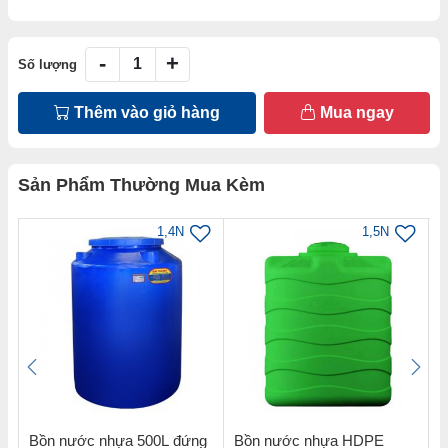
-
+
Số lượng
Thêm vào giỏ hàng
Mua ngay
Sản Phẩm Thường Mua Kèm
1,4N
1,5N
Bồn nước nhựa 500L đứng
Bồn nước nhựa HDPE
Bơ 