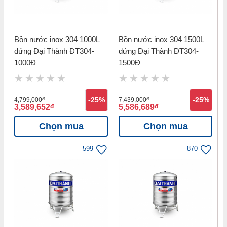
Bồn nước inox 304 1000L
Bồn nước inox 304 1500L
đứng Đại Thành ĐT304-
đứng Đại Thành ĐT304-
1000Đ
1500Đ
4,799,000
đ
-25%
7,439,000
đ
-25%
3,589,652
đ
5,586,689
đ
Chọn mua
Chọn mua
599
870