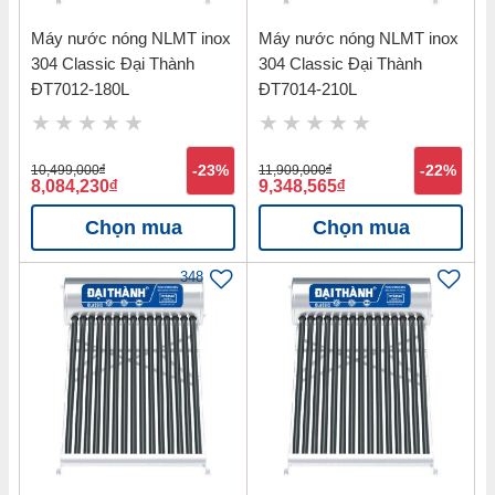
Máy nước nóng NLMT inox
Máy nước nóng NLMT inox
304 Classic Đại Thành
304 Classic Đại Thành
ĐT7012-180L
ĐT7014-210L
10,499,000
đ
-23%
11,909,000
đ
-22%
8,084,230
đ
9,348,565
đ
Chọn mua
Chọn mua
348