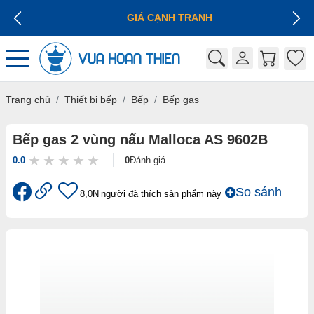
GIÁ CẠNH TRANH
Trang chủ
Thiết bị bếp
Bếp
Bếp gas
Bếp gas 2 vùng nấu Malloca AS 9602B
0.0
0
Đánh giá
So sánh
8,0N
người đã thích sản phẩm này