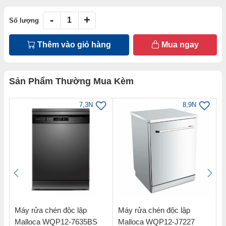
-
+
Số lượng
Thêm vào giỏ hàng
Mua ngay
Sản Phẩm Thường Mua Kèm
7,3N
8,9N
Máy rửa chén độc lập
Máy rửa chén độc lập
L
Malloca WQP12-7635BS
Malloca WQP12-J7227
M