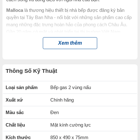
Malloca
là thương hiệu thiết bị nhà bếp được đăng ký bản
quyền tại Tây Ban Nha - nổi bật với những sản phẩm cao cấp
mang những đặc trưng hoàn hảo của phong cách Châu Âu.
Gần 20 năm có mặt và phát triển tại thị trường Việt Nam,
Malloca
luôn mang đến cho người tiêu dùng những sản phẩm
Xem thêm
được thiết kế sáng tạo tinh xảo và tính năng vượt trội.
Đặc điểm nổi bật của Bếp gas 2 vùng
nấu Malloca AS 9602B
Thông Số Kỹ Thuật
Bề mặt kính cường lực
chịu lực và chịu nhiệt cao
, dễ
dàng vệ sinh
Loại sản phẩm
Bếp gas 2 vùng nấu
Kiềng gang đúc siêu bền, chống trơn trượt
trong quá
Xuất xứ
Chính hãng
trình nấu nướng
Màu sắc
Đen
Mâm đốt Somipress -
nhập khẩu Italia
tiết kiệm gas.
Chất liệu
Mặt kính cường lực
Kích thước
850 x 490 x 75mm