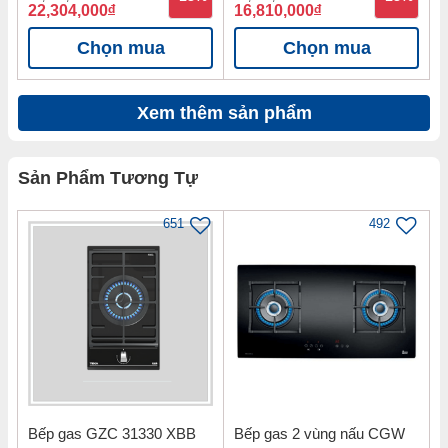
22,304,000
đ
16,810,000
đ
Chọn mua
Chọn mua
Xem thêm sản phẩm
Sản Phẩm Tương Tự
651
492
Bếp gas GZC 31330 XBB
Bếp gas 2 vùng nấu CGW