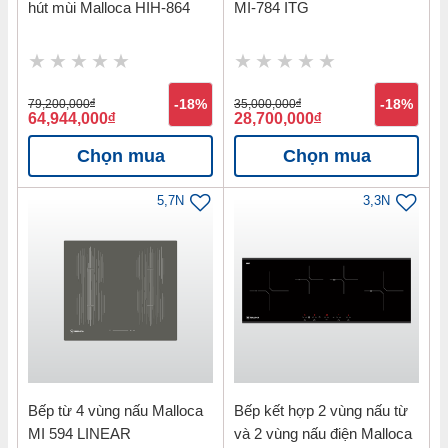
hút mùi Malloca HIH-864
MI-784 ITG
79,200,000
đ
-18%
35,000,000
đ
-18%
64,944,000
đ
28,700,000
đ
Chọn mua
Chọn mua
5,7N
3,3N
Bếp từ 4 vùng nấu Malloca
Bếp kết hợp 2 vùng nấu từ
MI 594 LINEAR
và 2 vùng nấu điện Malloca