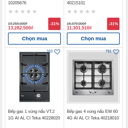
10205676
40215101
19,250,000
đ
-31%
16,379,000
đ
-31%
13,282,500
đ
11,301,510
đ
Chọn mua
Chọn mua
310
791
Bếp gas 1 vùng nấu VT.2
Bếp gas 4 vùng nấu EW 60
1G AI AL CI Teka 40228020
4G AI AL CI Teka 40218010