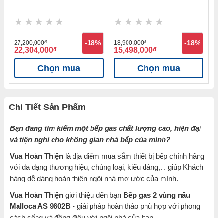
%
27,200,000
đ
-18%
18,900,000
đ
-18%
2
22,304,000
đ
15,498,000
đ
2
Chọn mua
Chọn mua
Chi Tiết Sản Phẩm
Bạn đang tìm kiếm một bếp gas chất lượng cao, hiện đại
và tiện nghi cho không gian nhà bếp của mình?
Vua Hoàn Thiện
là địa điểm mua sắm thiết bị bếp chính hãng
với đa dạng thương hiệu, chủng loại, kiểu dáng,... giúp Khách
hàng dễ dàng hoàn thiện ngôi nhà mơ ước của mình.
Vua Hoàn Thiện
giới thiệu đến bạn
Bếp gas 2 vùng nấu
Malloca AS 9602B
- giải pháp hoàn thảo phù hợp với phong
cách sống và đồng điệu với ngôi nhà của bạn.