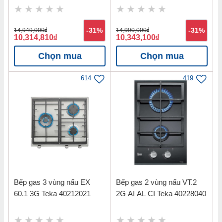
14,949,000
đ
-31%
14,990,000
đ
-31%
10,314,810
đ
10,343,100
đ
Chọn mua
Chọn mua
614
419
Bếp gas 3 vùng nấu EX
Bếp gas 2 vùng nấu VT.2
60.1 3G Teka 40212021
2G AI AL CI Teka 40228040