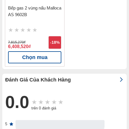
Bếp gas 2 vùng nấu Malloca
AS 9602B
7,815,270
đ
-18%
6,408,520
đ
Chọn mua
Đánh Giá Của Khách Hàng
0.0
trên 0 đánh giá
5