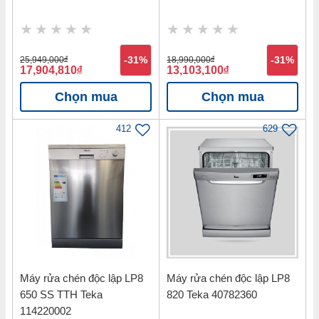
Cảm ứng ngắt gas tự động an toàn với người sử dụng
25,949,000
đ
-31%
18,990,000
đ
-31%
Bản vẽ kỹ thuật Bếp gas 2 vùng nấu
17,904,810
đ
13,103,100
đ
Malloca AS 9602B
Chọn mua
Chọn mua
412
629
Máy rửa chén độc lập LP8
Máy rửa chén độc lập LP8
650 SS TTH Teka
820 Teka 40782360
114220002