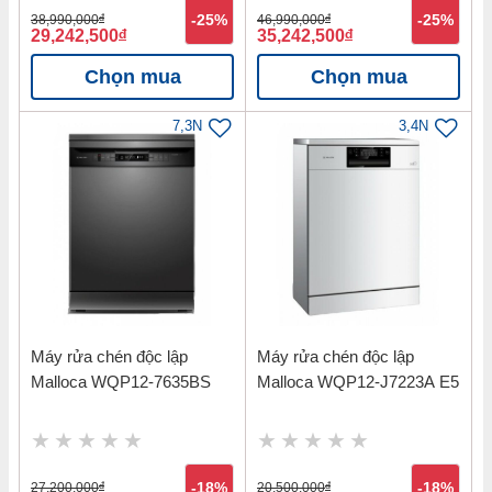
38,990,000
đ
-25%
46,990,000
đ
-25%
29,242,500
đ
35,242,500
đ
Chọn mua
Chọn mua
7,3N
3,4N
Máy rửa chén độc lập
Máy rửa chén độc lập
Malloca WQP12-7635BS
Malloca WQP12-J7223A E5
27,200,000
đ
-18%
20,500,000
đ
-18%