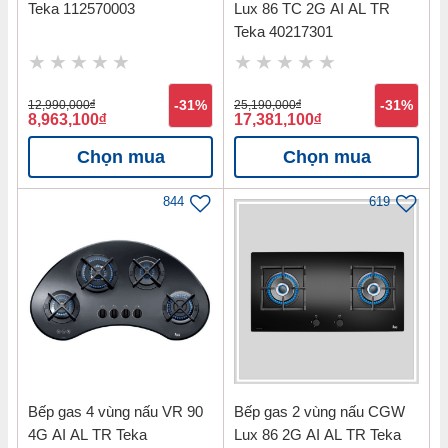
Teka 112570003
Lux 86 TC 2G AI AL TR
Teka 40217301
12,990,000
đ
-31%
25,190,000
đ
-31%
8,963,100
đ
17,381,100
đ
Chọn mua
Chọn mua
844
619
Bếp gas 4 vùng nấu VR 90
Bếp gas 2 vùng nấu CGW
4G AI AL TR Teka
Lux 86 2G AI AL TR Teka