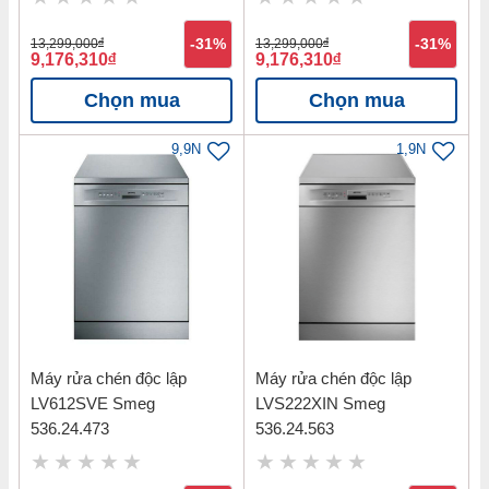
Cam kết hàng chính hãng, đảm bảo 100% về chất lượng.
13,299,000
đ
-31%
13,299,000
đ
-31%
9,176,310
đ
9,176,310
đ
Giao hàng tận nơi, nhanh chóng, tiện lợi.
Chọn mua
Chọn mua
Gọi ngay
0813 00 88 39
để được hỗ trợ
9,9N
1,9N
tư vấn.
Máy rửa chén độc lập
Máy rửa chén độc lập
LV612SVE Smeg
LVS222XIN Smeg
536.24.473
536.24.563