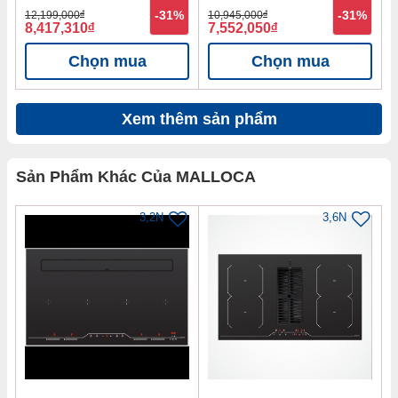
12,199,000
đ
-31%
10,945,000
đ
-31%
8,417,310
đ
7,552,050
đ
Chọn mua
Chọn mua
Xem thêm sản phẩm
Sản Phẩm Khác Của MALLOCA
3,2N
3,6N