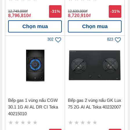
12,749,000
đ
-31%
12,639,000
đ
-31%
8,796,810
đ
8,720,910
đ
Chọn mua
Chọn mua
302
823
Bếp gas 1 vùng nấu CGW
Bếp gas 2 vùng nấu GK Lux
30.1 1G AI AL DR CI Teka
75 2G AI AL Teka 40232007
40215010