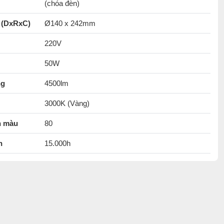
(chóa đèn)
 (DxRxC)
Ø140 x 242mm
220V
50W
ng
4500lm
3000K (Vàng)
n màu
80
n
15.000h