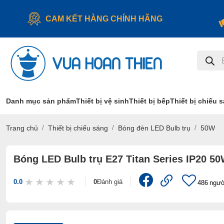
CAM KẾT HÀNG CHÍNH HÃNG
Tìm
kiếm
sản
phẩm
Danh mục sản phẩm
Thiết bị vệ sinh
Thiết bị bếp
Thiết bị chiếu 
Trang chủ
Thiết bị chiếu sáng
Bóng đèn LED Bulb trụ
50W
Bóng LED Bulb trụ E27 Titan Series IP20 
0.0
0
Đánh giá
486
ngườ