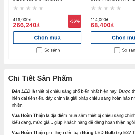
NCL246MP
416,000
đ
114,000
đ
%
-36%
266,240
68,400
đ
đ
Chọn mua
Chọn mu
So sánh
So sá
Chi Tiết Sản Phẩm
Đèn LED
là thiết bị chiếu sáng phổ biến nhất hiện nay. Được 
hiện đại tiên tiến, đây chính là giải pháp chiếu sáng hoàn hảo 
nhiên.
Vua Hoàn Thiện
là địa điểm mua sắm thiết bị chiếu sáng chín
kiểu dáng, mức giá... giúp Khách hàng dễ dàng hoàn thiện ng
Vua Hoàn Thiện
giới thiệu đến bạn
Bóng LED Bulb trụ E27 T