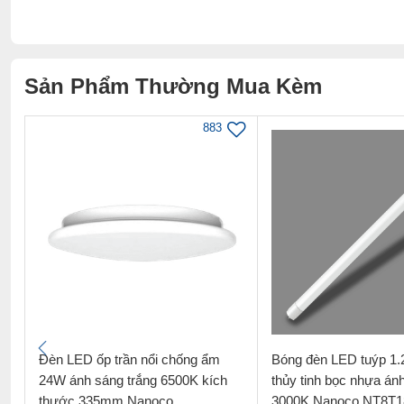
Sản Phẩm Thường Mua Kèm
883
5W
Đèn LED ốp trần nổi chống ẩm
Bóng đèn LED tuýp 1
24W ánh sáng trắng 6500K kích
thủy tinh bọc nhựa án
thước 335mm Nanoco
3000K Nanoco NT8T1