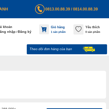
HANH
0813.00.88.39
/
0814.00.88.39
ài khoản
Giỏ hàng
Yêu thích
ăng nhập
Đăng ký
/
1
sản phẩm
0 sản phẩm
Theo dõi đơn hàng của bạn
đ