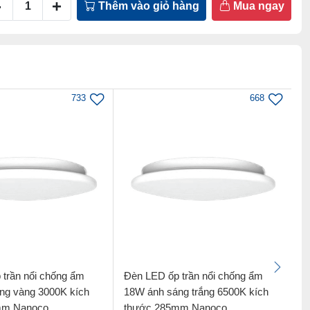
-
+
Thêm vào giỏ hàng
Mua ngay
733
668
trần nổi chống ẩm
Đèn LED ốp trần nổi chống ẩm
Đ
ng vàng 3000K kích
18W ánh sáng trắng 6500K kích
2
mm Nanoco
thước 285mm Nanoco
k