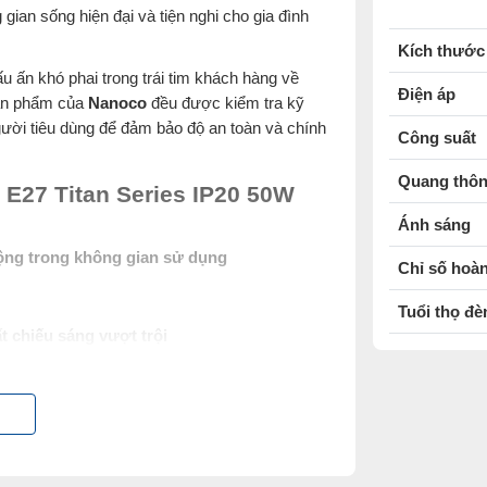
ian sống hiện đại và tiện nghi cho gia đình
Kích thước
ấu ấn khó phai trong trái tim khách hàng về
Điện áp
 sản phẩm của
Nanoco
đều được kiểm tra kỹ
gười tiêu dùng để đảm bảo độ an toàn và chính
Công suất
Quang thô
 E27 Titan Series IP20 50W
Ánh sáng
rộng trong không gian sử dụng
Chỉ số hoà
Tuổi thọ đè
t chiếu sáng vượt trội
ền và
khả năng tản nhiệt tốt cho bóng đèn
.
tán ánh sáng một cách mềm mại và tránh