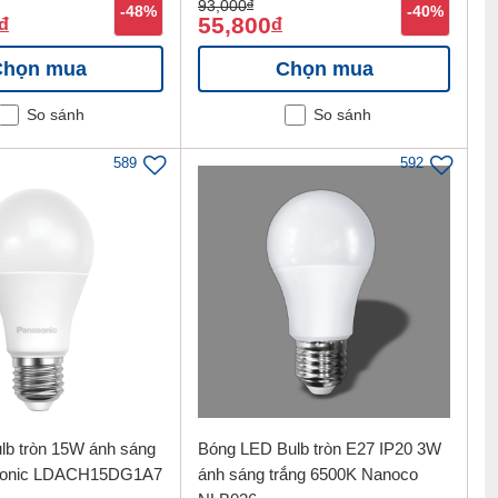
93,000
đ
-48%
-40%
55,800
đ
đ
Chọn mua
Chọn mua
So sánh
So sánh
589
592
lb tròn 15W ánh sáng
Bóng LED Bulb tròn E27 IP20 3W
asonic LDACH15DG1A7
ánh sáng trắng 6500K Nanoco