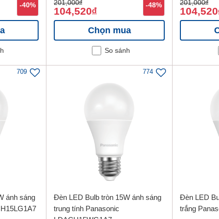
201,000
đ
201,000
đ
-40%
-48%
104,520
104,520
đ
a
Chọn mua
nh
So sánh
709
774
W ánh sáng
Đèn LED Bulb tròn 15W ánh sáng
Đèn LED Bu
E27 Titan Series IP20 50W
CH15LG1A7
trung tính Panasonic
trắng Pan