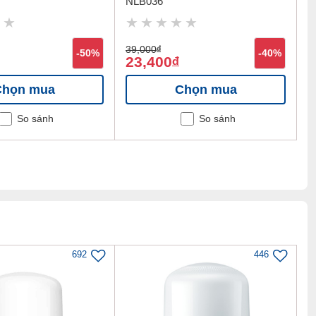
NLB036
39,000
đ
-50%
-40%
23,400
đ
Chọn mua
Chọn mua
So sánh
So sánh
692
446