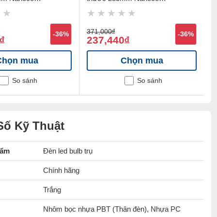
NCL186MP
N
371,000
đ
4
-36%
-36%
237,440
đ
đ
Chọn mua
Chọn mua
So sánh
So sánh
Số Kỹ Thuật
hẩm
Đèn led bulb trụ
Chính hãng
Trắng
Nhôm bọc nhựa PBT (Thân đèn), Nhựa PC