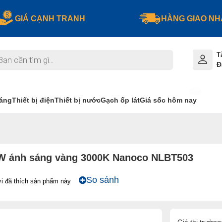
GIÁ CẠNH TRANH
HÀNG GIAO N
T
Đ
sáng
Thiết bị điện
Thiết bị nước
Gạch ốp lát
Giá sốc hôm nay
50W ánh sáng vàng 3000K Nanoco NLBT503
So sánh
i đã thích sản phẩm này