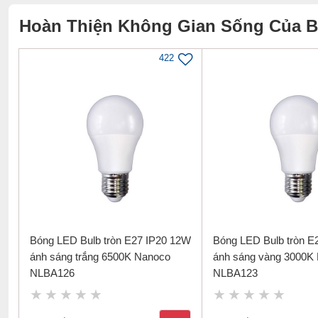
CRI>80 phản ánh chân thực màu sắc
của vật thể được
Hoàn Thiện Không Gian Sống Của 
Bóng đèn đạt Hiệu suất năng lượng, dán nhãn năng lư
422
quy sản phẩm theo QCVN 09/2019
Bóng LED Bulb tròn E27 IP20 12W
Bóng LED Bulb tròn E
ánh sáng trắng 6500K Nanoco
ánh sáng vàng 3000K
NLBA126
NLBA123