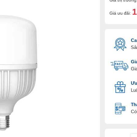
Giá thị trường
1
Giá ưu đãi:
Ca
Sả
Gi
Gia
Ưu
Lu
Th
Có