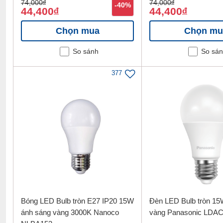
74,000
đ
74,000
đ
-40%
44,400
44,400
đ
đ
Chọn mua
Chọn mu
So sánh
So sá
377
Bóng LED Bulb tròn E27 IP20 15W
Đèn LED Bulb tròn 15
Thông tin sản phẩm Bóng LED Bulb trụ 
ánh sáng vàng 3000K Nanoco
vàng Panasonic LDA
ánh sáng vàng 3000K Nanoco NLBT503