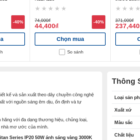
NCL183MP
74,000
đ
371,000
đ
-40%
-40%
44,400
237,440
đ
a
Chọn mua
nh
So sánh
Thông 
thiết kế và sản xuất theo dây chuyền công nghệ
Loại sản p
nhất với nguồn sáng êm dịu, ổn định và tự
Xuất xứ
h hãng với đa dạng thương hiệu, chủng loại,
Màu sắc
ôi nhà mơ ước của mình.
Chất liệu
itan Series IP20 50W ánh sáng vàng 3000K