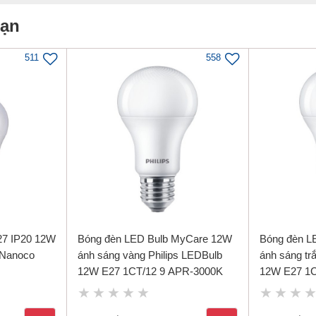
 chiếu sáng
Bạn
ợng của Bộ Công Thương và Chứng nhận Hợp
511
558
27 IP20 12W
Bóng đèn LED Bulb MyCare 12W
Bóng đèn L
 Nanoco
ánh sáng vàng Philips LEDBulb
ánh sáng tr
12W E27 1CT/12 9 APR-3000K
12W E27 1C