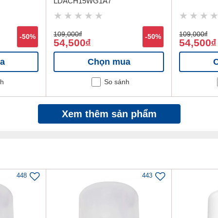
LDACH15WG1A7
109,000
đ
109,000
đ
-50%
-50%
54,500
54,500
đ
đ
a
Chọn mua
nh
So sánh
Xem thêm sản phẩm
448
443
óa đèn)
Titan Series IP20 50W ánh