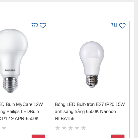
773
711
ED Bulb MyCare 12W
Bóng LED Bulb tròn E27 IP20 15W
ắng Philips LEDBulb
ánh sáng trắng 6500K Nanoco
T/12 9 APR-6500K
NLBA156