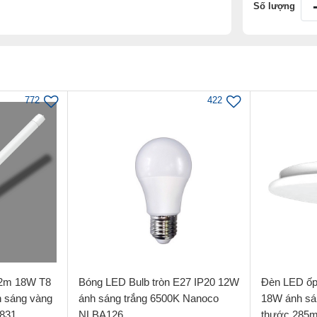
Số lượng
772
422
.2m 18W T8
Bóng LED Bulb tròn E27 IP20 12W
Đèn LED ốp 
h sáng vàng
ánh sáng trắng 6500K Nanoco
18W ánh sá
831
NLBA126
thước 285