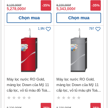
8,120,000
đ
-35%
8,220,000
đ
-35%
5,278,000
đ
5,343,000
đ
Chọn mua
Chọn mua
1,9N
797
Máy lọc nước RO Gold,
Máy lọc nước RO Gold,
màng lọc Down của Mỹ 11
màng lọc Down của Mỹ 11
cấp lọc, vỏ tủ màu đỏ Toàn
cấp lọc, vỏ tủ màu ghi Toàn
Mỹ TMK-71411R
Mỹ TMK-71411G
8,220,000
đ
8,220,000
đ