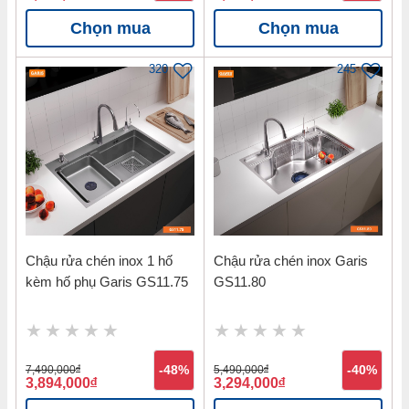
Chọn mua
Chọn mua
320
245
Chậu rửa chén inox 1 hố
Chậu rửa chén inox Garis
kèm hố phụ Garis GS11.75
GS11.80
7,490,000
đ
-48%
5,490,000
đ
-40%
3,894,000
đ
3,294,000
đ