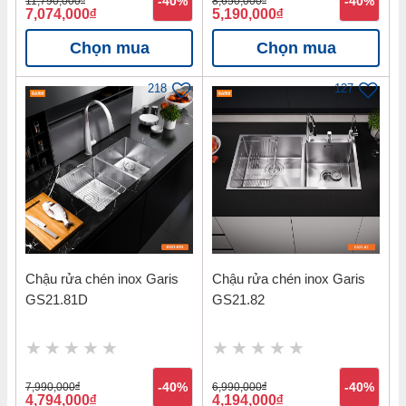
11,790,000
-40%
8,650,000
-40%
7,074,000
đ
5,190,000
đ
Chọn mua
Chọn mua
218
127
Chậu rửa chén inox Garis
Chậu rửa chén inox Garis
GS21.81D
GS21.82
7,990,000
đ
-40%
6,990,000
đ
-40%
4,794,000
đ
4,194,000
đ