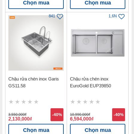
Chọn mua
Chọn mua
841
1,6N
Chậu rửa chén inox Garis
Chậu rửa chén inox
GS11.58
EuroGold EUP39850
3,550,000
đ
-40%
10,990,000
đ
-40%
2,130,000
đ
6,594,000
đ
Chọn mua
Chọn mua