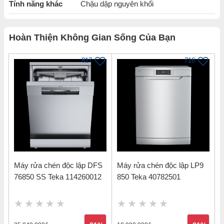
Tính năng khác
Chậu dập nguyên khối
Hoàn Thiện Không Gian Sống Của Bạn
817
716
Máy rửa chén độc lập DFS
Máy rửa chén độc lập LP9
76850 SS Teka 114260012
850 Teka 40782501
Thông tin sản phẩm Chậu rửa chén
inox 304 cao cấp Pro 1050 x 440 Toàn
Mỹ TMS105D
đ
đ