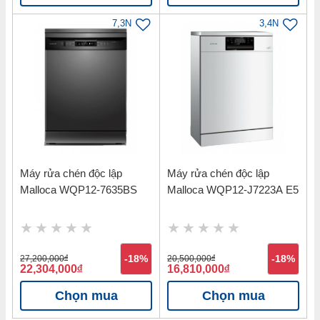
7,3N
3,4N
Máy rửa chén độc lập
Máy rửa chén độc lập
Malloca WQP12-7635BS
Malloca WQP12-J7223A E5
27,200,000
đ
-18%
20,500,000
đ
-18%
22,304,000
đ
16,810,000
đ
Chọn mua
Chọn mua