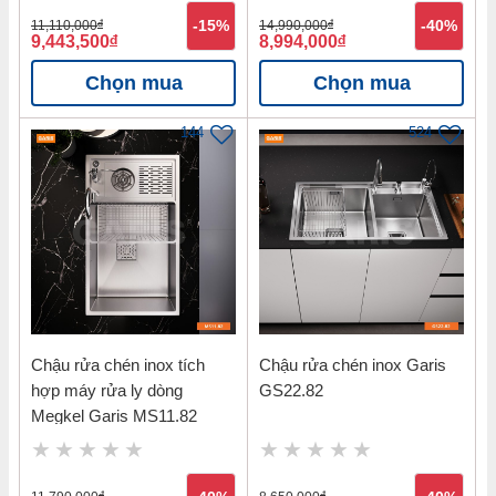
11,110,000
đ
-15%
14,990,000
đ
-40%
9,443,500
đ
8,994,000
đ
Chọn mua
Chọn mua
144
524
Chậu rửa chén inox tích
Chậu rửa chén inox Garis
hợp máy rửa ly dòng
GS22.82
Megkel Garis MS11.82
đ
đ