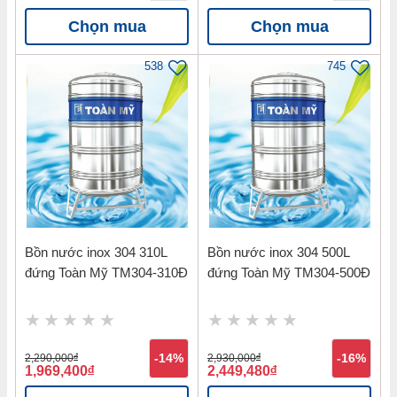
Chọn mua
Chọn mua
538
745
Bồn nước inox 304 310L
Bồn nước inox 304 500L
đứng Toàn Mỹ TM304-310Đ
đứng Toàn Mỹ TM304-500Đ
2,290,000
đ
-14%
2,930,000
đ
-16%
1,969,400
đ
2,449,480
đ