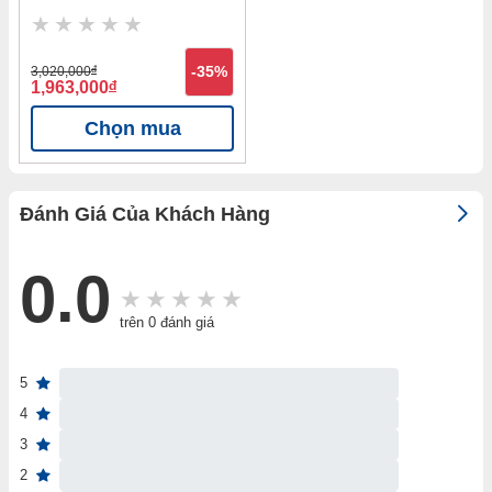
3,020,000
đ
-35%
1,963,000
đ
Chọn mua
Đánh Giá Của Khách Hàng
0.0
trên 0 đánh giá
5
4
3
2