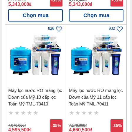
-35%
-35%
5,343,000
đ
5,343,000
đ
Chọn mua
Chọn mua
826
932
Máy lọc nước RO màng lọc
Máy lọc nước RO màng lọc
Down của Mỹ 10 cấp lọc
Down của Mỹ 11 cấp lọc
Toàn Mỹ TML-70410
Toàn Mỹ TML-70411
7,070,000
đ
-35%
7,170,000
đ
-35%
4,595,500
đ
4,660,500
đ