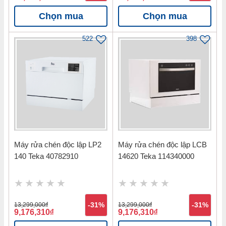
Chọn mua
Chọn mua
522
398
Máy rửa chén độc lập LP2
Máy rửa chén độc lập LCB
140 Teka 40782910
14620 Teka 114340000
13,299,000
đ
-31%
13,299,000
đ
-31%
9,176,310
đ
9,176,310
đ
Bạn hoàn toàn yên tâm khi mua thiết bị