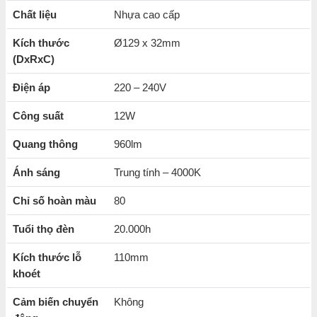
Chất liệu tản nhiệt tốt giúp tăng
tuổi thọ của đèn lên đến
Chất liệu
Nhựa cao cấp
15.000 giờ
Kích thước
Ø129 x 32mm
Góc chiếu sáng lớn độ giúp chiếu sáng vùng không gian
(DxRxC)
rộng.
Khả năng
tiết kiệm điện năng hiệu quả
cho người dung
Điện áp
220 – 240V
CRI>80
phản ánh chân thực màu sắc
của vật thể được
Công suất
12W
chiếu sáng
Quang thông
960lm
Màu sắc đèn trung thực, phù hợp
cho các không gian
làm việc, trưng bày, hội nghị
Ánh sáng
Trung tính – 4000K
Chỉ số hoàn màu
80
Tuổi thọ đèn
20.000h
Kích thước lỗ
110mm
khoét
Cảm biến chuyển
Không