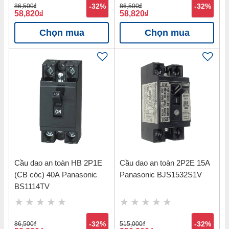
86,500
đ
-32%
86,500
đ
-32%
58,820
đ
58,820
đ
Chọn mua
Chọn mua
Cầu dao an toàn HB 2P1E
Cầu dao an toàn 2P2E 15A
(CB cóc) 40A Panasonic
Panasonic BJS1532S1V
BS1114TV
86,500
đ
-32%
515,000
đ
-32%