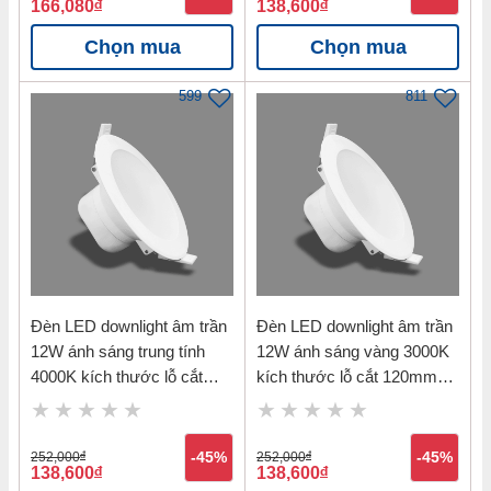
166,080
đ
138,600
đ
Chọn mua
Chọn mua
599
811
Đèn LED downlight âm trần
Đèn LED downlight âm trần
12W ánh sáng trung tính
12W ánh sáng vàng 3000K
4000K kích thước lỗ cắt
kích thước lỗ cắt 120mm
120mm Nanoco NDL124
Nanoco NDL123
252,000
đ
-45%
252,000
đ
-45%
138,600
đ
138,600
đ