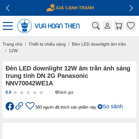
GIÁ CẠNH TRANH
Trang chủ
Thiết bị chiếu sáng
Đèn LED downlight âm trần
12W
Đèn LED downlight 12W âm trần ánh sáng
trung tính DN 2G Panasonic
NNV70042WE1A
0.0
0
Đánh giá
So sánh
583
người đã thích sản phẩm này