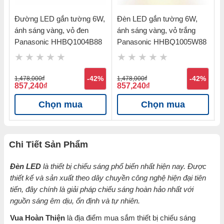
,
Đường LED gắn tường 6W,
Đèn LED gắn tường 6W,
Đ
ánh sáng vàng, vỏ đen
ánh sáng vàng, vỏ trắng
m
Panasonic HHBQ1004B88
Panasonic HHBQ1005W88
%
1,478,000
đ
-42%
1,478,000
đ
-42%
9
857,240
đ
857,240
đ
4
Chọn mua
Chọn mua
Chi Tiết Sản Phẩm
Đèn LED
là thiết bị chiếu sáng phổ biến nhất hiện nay. Được
thiết kế và sản xuất theo dây chuyền công nghệ hiện đại tiên
tiến, đây chính là giải pháp chiếu sáng hoàn hảo nhất với
nguồn sáng êm dịu, ổn định và tự nhiên.
Vua Hoàn Thiện
là địa điểm mua sắm thiết bị chiếu sáng