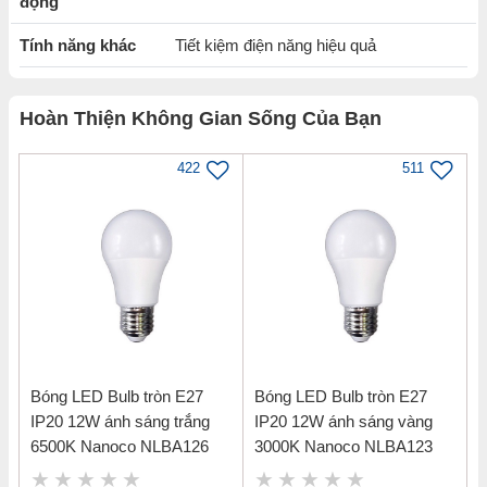
động
Tính năng khác
Tiết kiệm điện năng hiệu quả
Hoàn Thiện Không Gian Sống Của Bạn
422
511
Thông tin sản phẩm Đèn LED downlight
Bóng LED Bulb tròn E27
Bóng LED Bulb tròn E27
12W âm trần ánh sáng trung tính DN 2G
IP20 12W ánh sáng trắng
IP20 12W ánh sáng vàng
Panasonic NNV70042WE1A
6500K Nanoco NLBA126
3000K Nanoco NLBA123
Loại sản phẩm: Đèn led downlight âm trần DN 2G