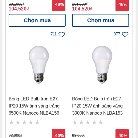
201,000
đ
-48%
201,000
đ
-48%
104,520
đ
104,520
đ
Chọn mua
Chọn mua
711
377
Bạn hoàn toàn yên tâm khi mua thiết bị
chiếu sáng tại VUA HOÀN THIỆN, vì:
Vua Hoàn Thiện
là Đại lý cấp 1 các thương hiệu nổi tiếng
Bóng LED Bulb tròn E27
Bóng LED Bulb tròn E27
PANASONIC, NANOCO, PHILIPS, HAFELE...
IP20 15W ánh sáng trắng
IP20 15W ánh sáng vàng
6500K Nanoco NLBA156
3000K Nanoco NLBA153
Giá bán lẻ hấp dẫn với nhiều ưu đãi, chiết khấu cao, quà
tặng giá trị giúp Quý Khách hàng tiết kiệm tài chính.
Tư vấn tận tình, chu đáo giúp Quý khách chọn được sản
93,000
đ
-40%
93,000
đ
-40%