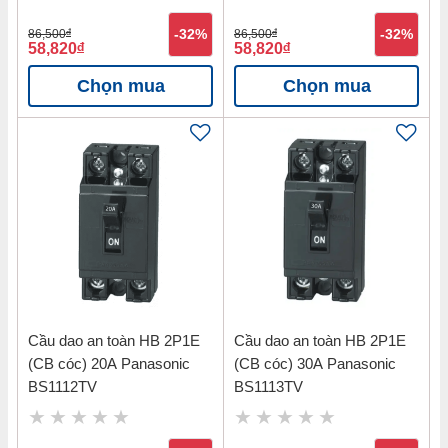
86,500
đ
-32%
86,500
đ
-32%
58,820
đ
58,820
đ
Chọn mua
Chọn mua
Cầu dao an toàn HB 2P1E
Cầu dao an toàn HB 2P1E
(CB cóc) 20A Panasonic
(CB cóc) 30A Panasonic
BS1112TV
BS1113TV