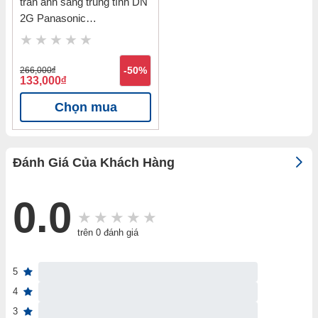
trần ánh sáng trung tính DN
2G Panasonic
NNV70042WE1A
266,000
đ
-50%
133,000
đ
Chọn mua
Đánh Giá Của Khách Hàng
0.0
trên 0 đánh giá
5
4
3