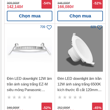
309,000
đ
-54%
346,000
đ
-52%
142,140
đ
166,080
đ
Chọn mua
Chọn mua
709
829
Đèn LED downlight 12W âm
Đèn LED downlight âm trần
trần ánh sáng trắng EZ-M
12W ánh sáng trắng 6500K
siêu mỏng Panasonic
kích thước lỗ cắt 120mm
NNNC7651288
Nanoco NDL126
346,000
đ
-52%
252,000
đ
-45%