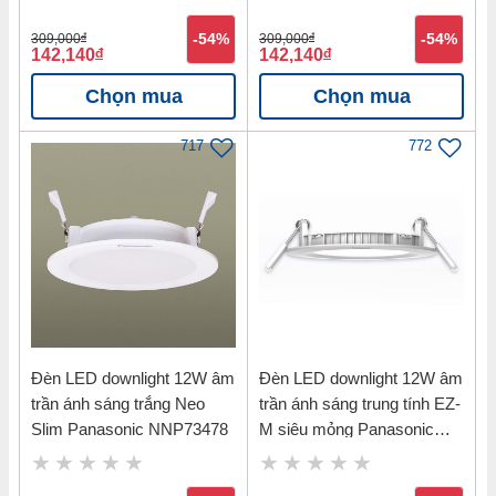
309,000
đ
-54%
309,000
đ
-54%
142,140
đ
142,140
đ
Chọn mua
Chọn mua
717
772
Đèn LED downlight 12W âm
Đèn LED downlight 12W âm
trần ánh sáng trắng Neo
trần ánh sáng trung tính EZ-
Slim Panasonic NNP73478
M siêu mỏng Panasonic
NNNC7655288