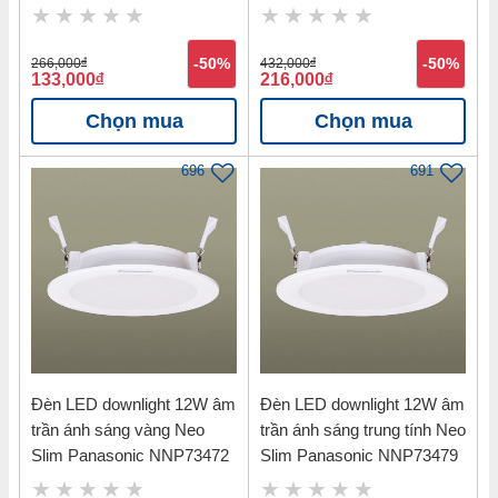
NNV70062WE1A
266,000
đ
-50%
432,000
đ
-50%
133,000
đ
216,000
đ
Chọn mua
Chọn mua
696
691
Đèn LED downlight 12W âm
Đèn LED downlight 12W âm
trần ánh sáng vàng Neo
trần ánh sáng trung tính Neo
Slim Panasonic NNP73472
Slim Panasonic NNP73479