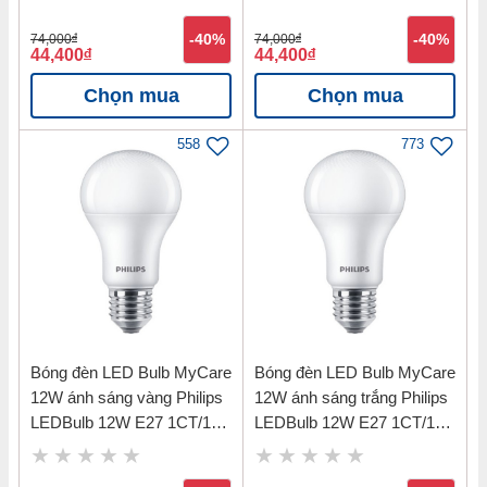
Điện áp: 220 – 240V
74,000
đ
-40%
74,000
đ
-40%
44,400
đ
44,400
đ
Công suất: 12W
Chọn mua
Chọn mua
Quang thông: 960lm
Ánh sáng: Trung tính – 4000K
558
773
Chỉ số hoàn màu: CRI 80
Tuổi thọ đèn: 20.000h
Kích thước: Ø129 x 32mm
Lỗ khoét: 110mm
Bảng nhiệt độ màu ánh sáng Đèn LED
Bóng đèn LED Bulb MyCare
Bóng đèn LED Bulb MyCare
downlight 12W âm trần ánh sáng trung
12W ánh sáng vàng Philips
12W ánh sáng trắng Philips
tính DN 2G Panasonic NNV70042WE1A
LEDBulb 12W E27 1CT/12
LEDBulb 12W E27 1CT/12
9 APR-3000K
9 APR-6500K