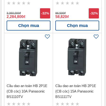
3,360,000
đ
-32%
86,500
đ
-32%
2,284,800
đ
58,820
đ
Chọn mua
Chọn mua
Cầu dao an toàn HB 2P1E
Cầu dao an toàn HB 2P1E
(CB cóc) 10A Panasonic
(CB cóc) 15A Panasonic
BS1110TV
BS1111TV