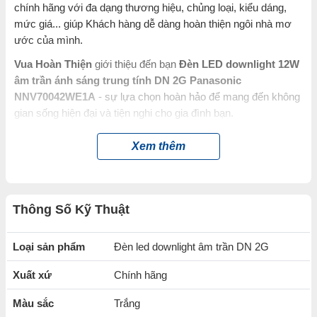
chính hãng với đa dạng thương hiệu, chủng loại, kiểu dáng,
mức giá... giúp Khách hàng dễ dàng hoàn thiện ngôi nhà mơ
ước của mình.
Vua Hoàn Thiện
giới thiệu đến bạn
Đèn LED downlight 12W
âm trần ánh sáng trung tính DN 2G Panasonic
NNV70042WE1A
- sự lựa chọn hoàn hảo để mang đến không
gian sống hiện đại và tiện nghi cho gia đình bạn.
Panasonic
là nhà sản xuất lớn nhất thế giới của Nhật Bản,
Xem thêm
cung cấp các sản phẩm và dịch vụ đa dạng. Được thành lập
từ năm 1918,
Panasonic
được nhiều người tin dùng nhờ chú
trọng chăm sóc không gian sống bằng nhiều công nghệ kỹ
thuật hiện đại.
Thông Số Kỹ Thuật
Đặc điểm nổi bật của Đèn LED
Loại sản phẩm
Đèn led downlight âm trần DN 2G
downlight 12W âm trần ánh sáng trung
tính DN 2G Panasonic NNV70042WE1A
Xuất xứ
Chính hãng
Ánh sáng đèn vô cùng
ổn định, không nhấp nháy
Màu sắc
Trắng