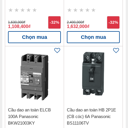
1,630,000
đ
-32%
2,400,000
đ
-32%
1,108,400
đ
1,632,000
đ
Chọn mua
Chọn mua
Cầu dao an toàn ELCB
Cầu dao an toàn HB 2P1E
100A Panasonic
(CB cóc) 6A Panasonic
BKW21003KY
BS11106TV