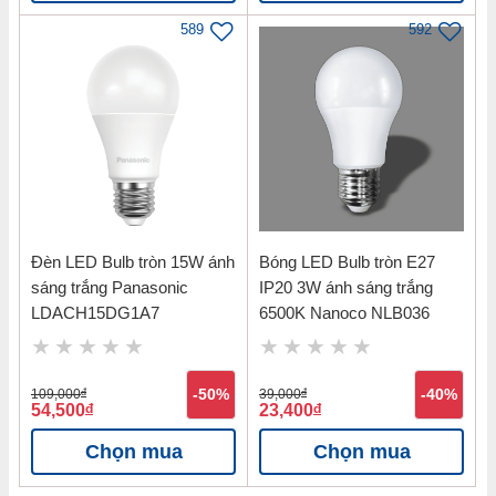
589
592
Đèn LED Bulb tròn 15W ánh
Bóng LED Bulb tròn E27
Bảng nhiệt độ màu ánh sáng Đèn LED
sáng trắng Panasonic
IP20 3W ánh sáng trắng
Panel vuông 24W ánh sáng trắng 6500K
LDACH15DG1A7
6500K Nanoco NLB036
ốp trần nổi kích thước 288mm Nanoco
NPL246S
109,000
đ
-50%
39,000
đ
-40%
54,500
đ
23,400
đ
Chọn mua
Chọn mua