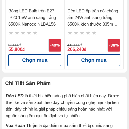
Bóng LED Bulb tròn E27
Đèn LED ốp trần nổi chống
B
h
IP20 15W ánh sáng trắng
ẩm 24W ánh sáng trắng
T
6500K Nanoco NLBA156
6500K kích thước 335mm
s
Nanoco NCL246MP
N
%
93,000
đ
-40%
416,000
đ
-36%
1
55,800
đ
266,240
đ
6
Chọn mua
Chọn mua
Chi Tiết Sản Phẩm
Đèn LED
là thiết bị chiếu sáng phổ biến nhất hiện nay. Được
thiết kế và sản xuất theo dây chuyền công nghệ hiện đại tiên
tiến, đây chính là giải pháp chiếu sáng hoàn hảo nhất với
nguồn sáng êm dịu, ổn định và tự nhiên.
Vua Hoàn Thiện
là địa điểm mua sắm thiết bị chiếu sáng