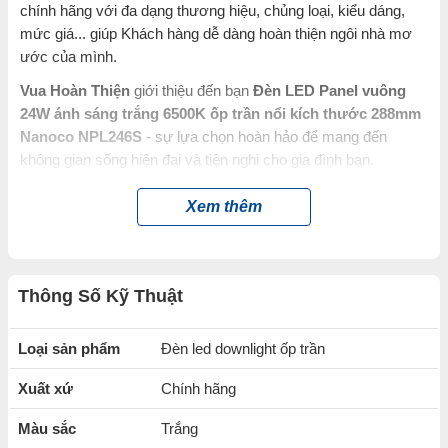
chính hãng với đa dạng thương hiệu, chủng loại, kiểu dáng,
mức giá... giúp Khách hàng dễ dàng hoàn thiện ngôi nhà mơ
ước của mình.
Vua Hoàn Thiện
giới thiệu đến bạn
Đèn LED Panel vuông
24W ánh sáng trắng 6500K ốp trần nổi kích thước 288mm
Nanoco NPL246S
- sự lựa chọn hoàn hảo để mang đến
không gian sống hiện đại và tiện nghi cho gia đình bạn.
Được thành lập từ năm 1991 cho đến nay,
Nanoco
đã để lại
Xem thêm
dấu ấn khó phai trong trái tim khách hàng về ngành hàng thiết
bị điện, đèn chiếu sáng, điện gia dụng. Các sản phẩm của
Nanoco
đều được kiểm tra kỹ thuật nghiêm ngặt trước khi
đem ra thị trường cung cấp cho người tiêu dùng để đảm bảo
Thông Số Kỹ Thuật
độ an toàn và chính xác.
Loại sản phẩm
Đèn led downlight ốp trần
Đặc điểm nổi bật của Đèn LED Panel
vuông 24W ánh sáng trắng 6500K ốp
Xuất xứ
Chính hãng
trần nổi kích thước 288mm Nanoco
NPL246S
Màu sắc
Trắng