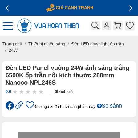
GIÁ CẠNH TRANH
Trang chủ
Thiết bị chiếu sáng
Đèn LED downlight ốp trần
24W
Đèn LED Panel vuông 24W ánh sáng trắng
6500K ốp trần nổi kích thước 288mm
Nanoco NPL246S
0.0
0
Đánh giá
So sánh
585
người đã thích sản phẩm này