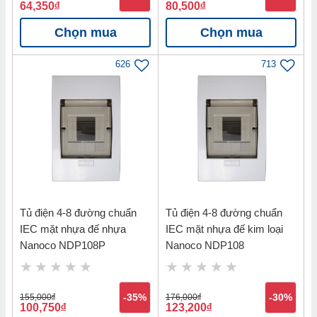
64,350
đ
80,500
đ
Chọn mua
Chọn mua
626
713
Tủ điện 4-8 đường chuẩn
Tủ điện 4-8 đường chuẩn
IEC mặt nhựa đế nhựa
IEC mặt nhựa đế kim loại
Nanoco NDP108P
Nanoco NDP108
155,000
đ
-35%
176,000
đ
-30%
100,750
đ
123,200
đ