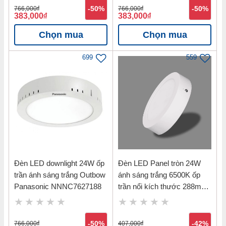
Cam kết hàng chính hãng, đảm bảo 100% về chất lượng.
766,000
đ
-50%
766,000
đ
-50%
383,000
đ
383,000
đ
Giao hàng tận nơi, nhanh chóng, tiện lợi.
Chọn mua
Chọn mua
Gọi ngay
0813 00 88 39
để được hỗ trợ
699
559
tư vấn.
Đèn LED downlight 24W ốp
Đèn LED Panel tròn 24W
trần ánh sáng trắng Outbow
ánh sáng trắng 6500K ốp
Panasonic NNNC7627188
trần nổi kích thước 288mm
Nanoco NPL246R
766,000
đ
-50%
407,000
đ
-42%