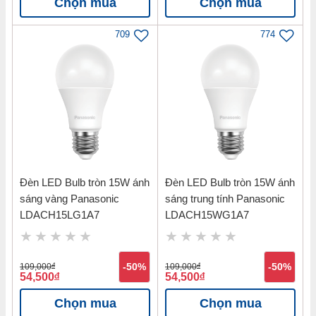
Bước 7:
Bật lại nguồn điện để kiểm tra đèn có sáng không.
Chọn mua
Chọn mua
709
774
Đèn LED Bulb tròn 15W ánh
Đèn LED Bulb tròn 15W ánh
sáng vàng Panasonic
sáng trung tính Panasonic
LDACH15LG1A7
LDACH15WG1A7
109,000
đ
-50%
109,000
đ
-50%
54,500
đ
54,500
đ
Chọn mua
Chọn mua