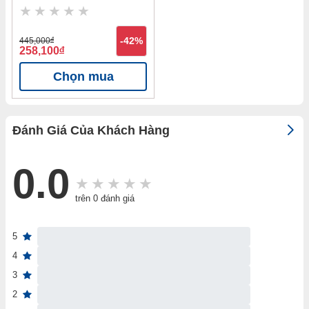
Nanoco NPL246S
445,000
đ
-42%
258,100
đ
Chọn mua
Đánh Giá Của Khách Hàng
0.0
trên 0 đánh giá
5
4
3
2