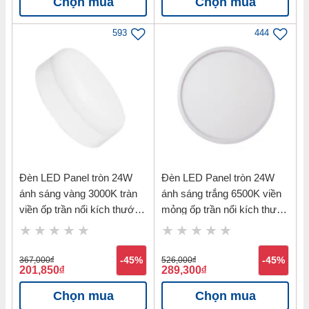
Chọn mua
Chọn mua
593
444
Đèn LED Panel tròn 24W
Đèn LED Panel tròn 24W
ánh sáng vàng 3000K tràn
ánh sáng trắng 6500K viền
viền ốp trần nổi kích thước
mỏng ốp trần nổi kích thước
228mm Nanoco NRP243R
224mm Nanoco NSFP246R
367,000
đ
-45%
526,000
đ
-45%
201,850
đ
289,300
đ
Chọn mua
Chọn mua