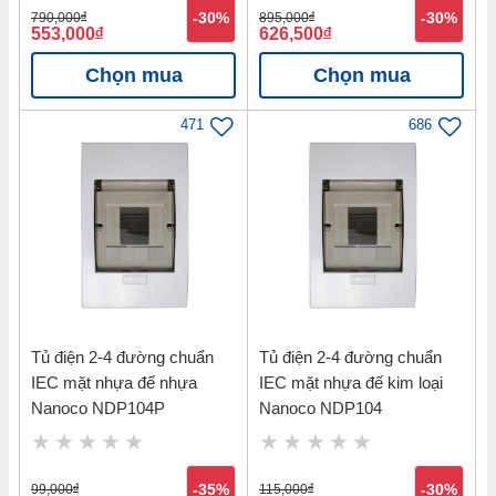
790,000
đ
-30%
895,000
đ
-30%
553,000
đ
626,500
đ
Chọn mua
Chọn mua
471
686
Tủ điện 2-4 đường chuẩn
Tủ điện 2-4 đường chuẩn
IEC mặt nhựa đế nhựa
IEC mặt nhựa đế kim loại
Nanoco NDP104P
Nanoco NDP104
99,000
đ
-35%
115,000
đ
-30%