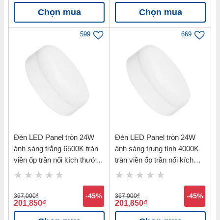
Chọn mua
Chọn mua
599
669
Đèn LED Panel tròn 24W
Đèn LED Panel tròn 24W
ánh sáng trắng 6500K tràn
ánh sáng trung tính 4000K
viền ốp trần nổi kích thước
tràn viền ốp trần nổi kích
228mm Nanoco NRP246R
thước 228mm Nanoco
NRP244R
367,000
đ
-45%
367,000
đ
-45%
201,850
đ
201,850
đ