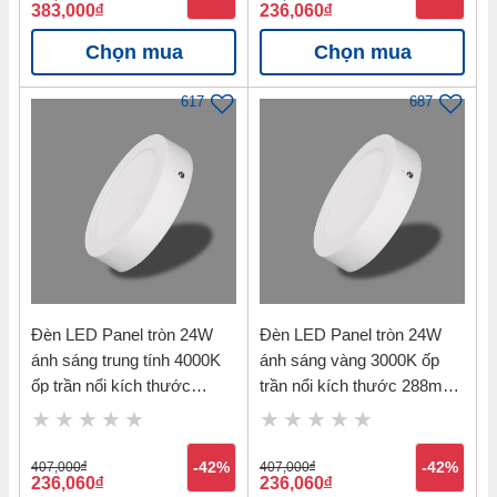
383,000
đ
236,060
đ
Chọn mua
Chọn mua
617
687
Đèn LED Panel tròn 24W
Đèn LED Panel tròn 24W
ánh sáng trung tính 4000K
ánh sáng vàng 3000K ốp
ốp trần nổi kích thước
trần nổi kích thước 288mm
288mm Nanoco NPL244R
Nanoco NPL243R
407,000
đ
-42%
407,000
đ
-42%
236,060
đ
236,060
đ