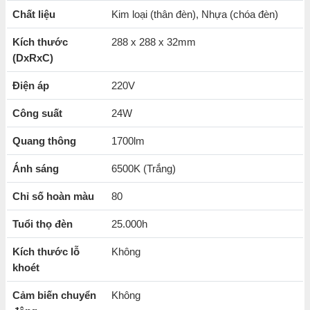
Hiệu suất chiếu sáng vượt trội, đèn
có thể hoạt động
Chất liệu
Kim loại (thân đèn), Nhựa (chóa đèn)
liên tục, bền bỉ, không bị nhấp nháy
trong nhiều giờ
Kích thước
288 x 288 x 32mm
đồng hồ.
(DxRxC)
Khung kim loại chắn chắn màu trắng vô cùng sang trọng,
độ bền cao, kết hợp chóa đèn nhựa bảo vệ.
Điện áp
220V
Tuổi thọ của đèn lên đến 25.000 giờ
Công suất
24W
Góc chiếu 120 độ giúp chiếu sáng toàn không gian.
Quang thông
1700lm
Khả năng
tiết kiệm điện năng hiệu quả
Ánh sáng
6500K (Trắng)
CRI>80
phản ánh chân thực màu sắc
của vật thể được
Chỉ số hoàn màu
80
chiếu sáng
Màu sắc đèn trung thực, phù hợp
cho các không gian
Tuổi thọ đèn
25.000h
khác nhau
Kích thước lỗ
Không
khoét
Cảm biến chuyển
Không