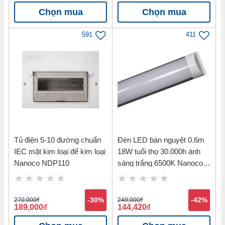
Chọn mua
Chọn mua
591
411
Tủ điện 5-10 đường chuẩn
Đèn LED bán nguyệt 0.6m
IEC mặt kim loại đế kim loại
18W tuổi thọ 30.000h ánh
Nanoco NDP110
sáng trắng 6500K Nanoco
NSH186
270,000
đ
-30%
249,000
đ
-42%
189,000
đ
144,420
đ