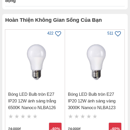
động
Hoàn Thiện Không Gian Sống Của Bạn
422
511
Bóng LED Bulb tròn E27
Bóng LED Bulb tròn E27
IP20 12W ánh sáng trắng
IP20 12W ánh sáng vàng
6500K Nanoco NLBA126
3000K Nanoco NLBA123
74,000
đ
-40%
74,000
đ
-40%