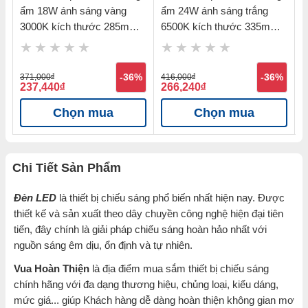
h
ẩm 18W ánh sáng vàng
ẩm 24W ánh sáng trắng
I
3000K kích thước 285mm
6500K kích thước 335mm
3
Nanoco NCL183MP
Nanoco NCL246MP
%
371,000
đ
-36%
416,000
đ
-36%
9
237,440
đ
266,240
đ
5
Chọn mua
Chọn mua
Chi Tiết Sản Phẩm
Đèn LED
là thiết bị chiếu sáng phổ biến nhất hiện nay. Được
thiết kế và sản xuất theo dây chuyền công nghệ hiện đại tiên
tiến, đây chính là giải pháp chiếu sáng hoàn hảo nhất với
nguồn sáng êm dịu, ổn định và tự nhiên.
Vua Hoàn Thiện
là địa điểm mua sắm thiết bị chiếu sáng
chính hãng với đa dạng thương hiệu, chủng loại, kiểu dáng,
mức giá... giúp Khách hàng dễ dàng hoàn thiện không gian mơ