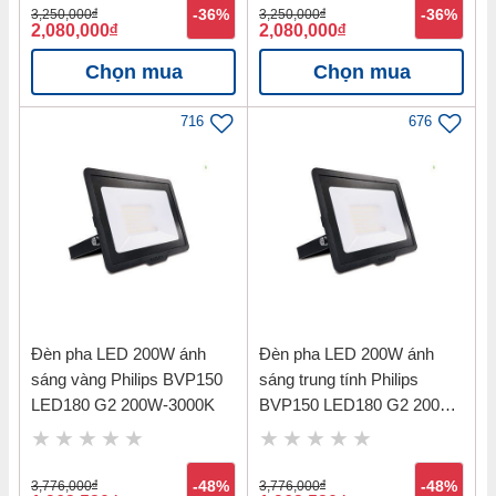
3,250,000
đ
-36%
3,250,000
đ
-36%
2,080,000
đ
2,080,000
đ
Chọn mua
Chọn mua
716
676
Đèn pha LED 200W ánh
Đèn pha LED 200W ánh
sáng vàng Philips BVP150
sáng trung tính Philips
LED180 G2 200W-3000K
BVP150 LED180 G2 200W-
4000K
3,776,000
đ
-48%
3,776,000
đ
-48%