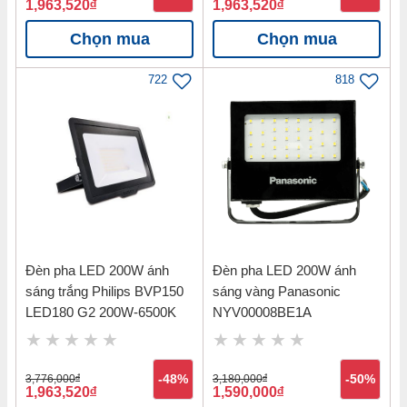
1,963,520
đ
1,963,520
đ
Chọn mua
Chọn mua
722
818
Đèn pha LED 200W ánh
Đèn pha LED 200W ánh
sáng trắng Philips BVP150
sáng vàng Panasonic
LED180 G2 200W-6500K
NYV00008BE1A
3,776,000
đ
-48%
3,180,000
đ
-50%
1,963,520
đ
1,590,000
đ