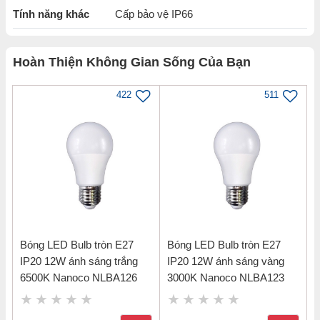
Tính năng khác
Cấp bảo vệ IP66
Hoàn Thiện Không Gian Sống Của Bạn
422
511
Thông tin sản phẩm Đèn pha LED 200W
Bóng LED Bulb tròn E27
Bóng LED Bulb tròn E27
High Series IP66 ánh sáng trắng 6500K
IP20 12W ánh sáng trắng
IP20 12W ánh sáng vàng
Nanoco NLFH2006
6500K Nanoco NLBA126
3000K Nanoco NLBA123
Loại sản phẩm: Đèn pha led