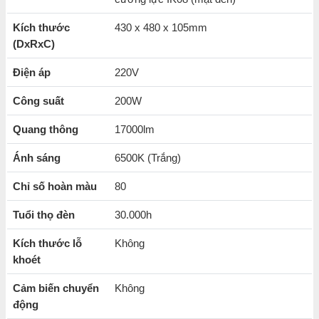
Bề mặt kính kích thước lớn có khả năng tản nhiệt tốt.
Kích thước
430 x 480 x 105mm
Góc chiếu 110 độ cho ánh sáng tỏa rộng
(DxRxC)
Ánh sáng đèn vô cùng
ổn định, không nhấp nháy
Điện áp
220V
Thiết kế kín ngăn côn trùng vào trong
Công suất
200W
Chip led chất lượng cao
Quang thông
17000lm
Tuổi thọ của đèn lên đến 30.000 giờ
Khả năng
tiết kiệm điện năng hiệu quả
Ánh sáng
6500K (Trắng)
Chỉ số hoàn màu
80
Tuổi thọ đèn
30.000h
Kích thước lỗ
Không
khoét
Cảm biến chuyển
Không
động