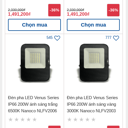
2,330,000
đ
-36%
2,330,000
đ
-36%
1,491,200
đ
1,491,200
đ
Chọn mua
Chọn mua
545
777
Đèn pha LED Venus Series
Đèn pha LED Venus Series
IP66 200W ánh sáng trắng
IP66 200W ánh sáng vàng
6500K Nanoco NLFV2006
3000K Nanoco NLFV2003