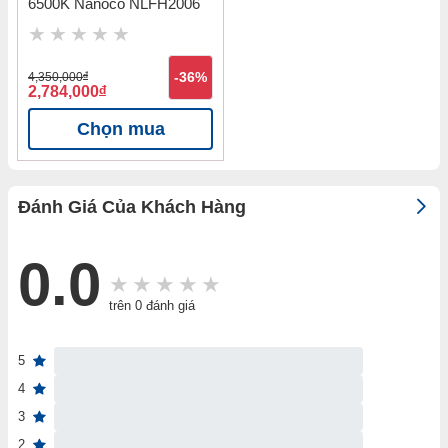
6500K Nanoco NLFH2006
4,350,000
đ
-36%
2,784,000
đ
Chọn mua
Đánh Giá Của Khách Hàng
0.0
trên 0 đánh giá
5
4
3
2