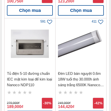
100,750
đ
123,200
đ
Chọn mua
Chọn mua
591
411
Tủ điện 5-10 đường chuẩn
Đèn LED bán nguyệt 0.6m
IEC mặt kim loại đế kim loại
18W tuổi thọ 30.000h ánh
Nanoco NDP110
sáng trắng 6500K Nanoco
NSH186
270,000
đ
-30%
249,000
đ
-42%
189,000
đ
144,420
đ