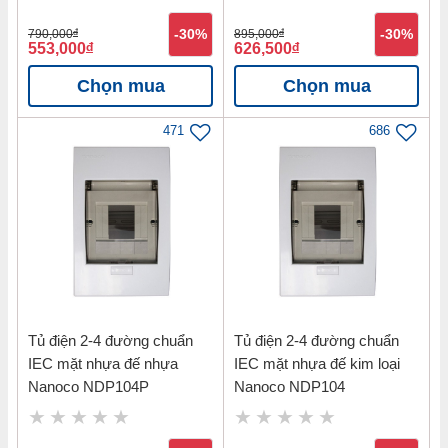
790,000
đ
-30%
895,000
đ
-30%
553,000
đ
626,500
đ
Chọn mua
Chọn mua
471
686
Tủ điện 2-4 đường chuẩn
Tủ điện 2-4 đường chuẩn
IEC mặt nhựa đế nhựa
IEC mặt nhựa đế kim loại
Nanoco NDP104P
Nanoco NDP104