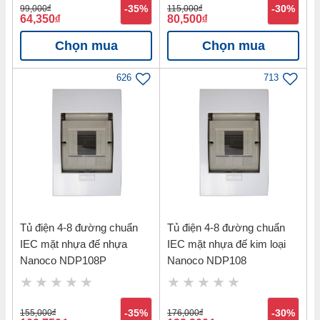
99,000
đ
-35%
115,000
đ
-30%
64,350
đ
80,500
đ
Chọn mua
Chọn mua
626
713
Tủ điện 4-8 đường chuẩn
Tủ điện 4-8 đường chuẩn
IEC mặt nhựa đế nhựa
IEC mặt nhựa đế kim loại
Nanoco NDP108P
Nanoco NDP108
155,000
đ
-35%
176,000
đ
-30%