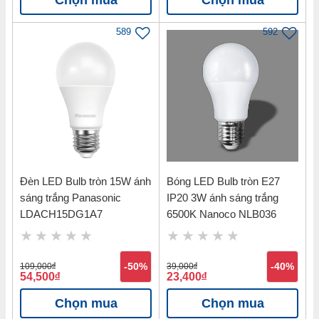
589
592
Đèn LED Bulb tròn 15W ánh
Bóng LED Bulb tròn E27
sáng trắng Panasonic
IP20 3W ánh sáng trắng
LDACH15DG1A7
6500K Nanoco NLB036
109,000
đ
-50%
39,000
đ
-40%
54,500
đ
23,400
đ
Chọn mua
Chọn mua